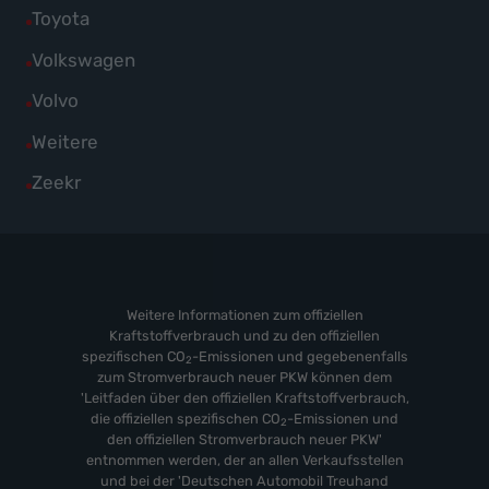
von
Fahrzeuge
Alle
Toyota
anzeigen
Skoda
von
Fahrzeuge
Alle
Volkswagen
anzeigen
Suzuki
von
Fahrzeuge
Alle
Volvo
anzeigen
Toyota
von
Fahrzeuge
Alle
Weitere
anzeigen
Volkswagen
von
Fahrzeuge
Alle
Zeekr
anzeigen
Volvo
von
Fahrzeuge
anzeigen
Weitere
von
anzeigen
Zeekr
anzeigen
Weitere Informationen zum offiziellen
Kraftstoffverbrauch und zu den offiziellen
spezifischen CO
-Emissionen und gegebenenfalls
2
zum Stromverbrauch neuer PKW können dem
'Leitfaden über den offiziellen Kraftstoffverbrauch,
die offiziellen spezifischen CO
-Emissionen und
2
den offiziellen Stromverbrauch neuer PKW'
entnommen werden, der an allen Verkaufsstellen
und bei der 'Deutschen Automobil Treuhand