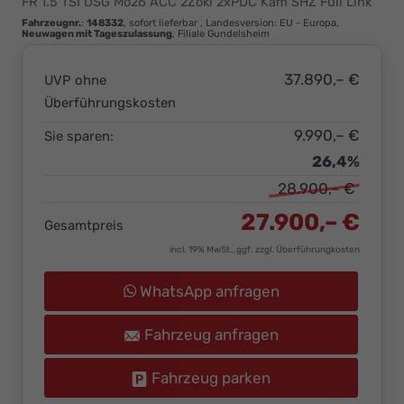
FR 1.5 TSI DSG Mo26 ACC 2Zokl 2xPDC Kam SHZ Full Link
Ihr
Fahrzeugnr.
:
148332
,
sofort lieferbar
, Landesversion: EU - Europa,
Innovatives
Neuwagen mit Tageszulassung
, Filiale Gundelsheim
Autohaus
37.890,– €
UVP ohne
Überführungskosten
9.990,– €
Sie sparen:
26,4%
28.900,– €
27.900,– €
Gesamtpreis
incl. 19% MwSt., ggf. zzgl. Überführungkosten
WhatsApp anfragen
Fahrzeug anfragen
Fahrzeug parken