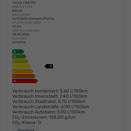
110 kW (150 PS)
KRAFTSTOFF
Benzin
KATEGORIE
SUV/Geländewagen/Pickup
KILOMETERSTAND
10 km
ERSTZULASSUNG
28.05.2026
ZUSTAND
unfallfrei
Verbrauch kombiniert:
5,60 l/100km
Verbrauch Innenstadt:
7,40 l/100km
Verbrauch Stadtrand:
5,70 l/100km
Verbrauch Landstraße:
4,90 l/100km
Verbrauch Autobahn:
5,90 l/100km
CO
-Emissionen:
128,00 g/km
2
CO
-Klasse:
D
2
Download