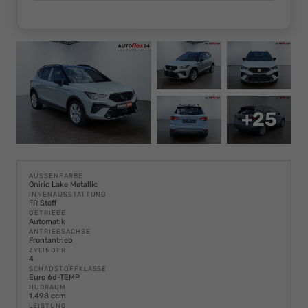
+25
AUSSENFARBE
Oniric Lake Metallic
INNENAUSSTATTUNG
FR Stoff
GETRIEBE
Automatik
ANTRIEBSACHSE
Frontantrieb
ZYLINDER
4
SCHADSTOFFKLASSE
Euro 6d-TEMP
HUBRAUM
1.498 ccm
LEISTUNG