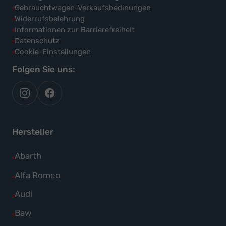
Gebrauchtwagen-Verkaufsbedinungen
Widerrufsbelehrung
Informationen zur Barrierefreiheit
Datenschutz
Cookie-Einstellungen
Folgen Sie uns:
autoflex
autoflex24
auf
auf
instagram
facebook
Hersteller
Alle
Abarth
Fahrzeuge
Alle
Alfa Romeo
von
Fahrzeuge
Alle
Audi
Abarth
von
Fahrzeuge
Alle
Baw
anzeigen
Alfa
von