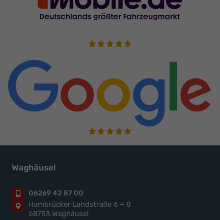
Waghäusel
06269 42 87 00
Hambrücker Landstraße 6 + 8
68753 Waghäusel