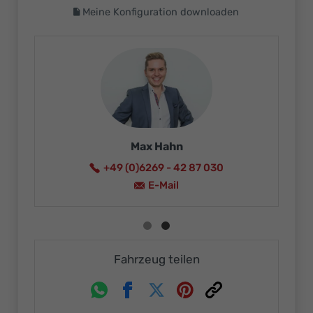
Meine Konfiguration downloaden
Max Ha
Ikaro Neureuther
+49 (0)6269 -
+49 (0)6269 - 4287015
E-Ma
E-Mail
Fahrzeug teilen
Whatsapp
Facebook
Twitter
Pinterest
Link