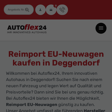
0
Fahrzeugnummer
Autoflex24
GmbH
-
EU-
Reimport EU-Neuwagen
Neuwagen
kaufen in Deggendorf
Jahreswagen
und
Willkommen bei Autoflex24, Ihrem innovativen
Gebrauchtwagen
Autohaus in Deggendorf! Suchen Sie nach einem
zu
neuen Fahrzeug und legen Wert auf Qualität und
Top-
Preisvorteile? Dann sind Sie bei uns genau richtig.
Bei Autoflex24 bieten wir Ihnen die Möglichkeit,
Preisen
Reimport EU-Neuwagen
günstig zu kaufen.
-
Unser Angebot umfasst alle führenden
Hersteller