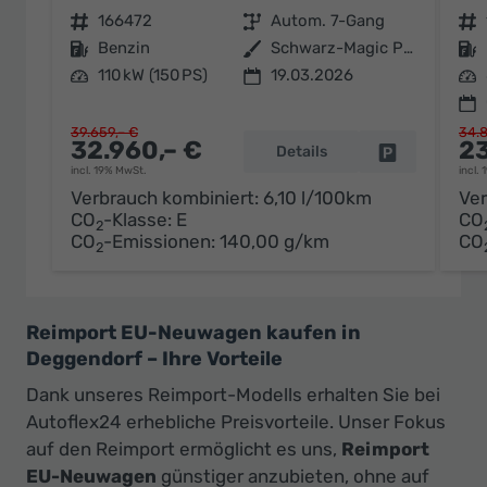
Fahrzeugnr.
166472
Getriebe
Autom. 7-Gang
Fahrzeugnr.
Kraftstoff
Benzin
Außenfarbe
Schwarz-Magic Perleffekt
Kraftstoff
Leistung
110 kW (150 PS)
19.03.2026
Leistung
39.659,– €
34.8
32.960,– €
23
Details
Fahrzeug par
incl. 19% MwSt.
incl.
Verbrauch kombiniert:
6,10 l/100km
Ver
CO
-Klasse:
E
CO
2
CO
-Emissionen:
140,00 g/km
CO
2
Reimport EU-Neuwagen kaufen in
Deggendorf – Ihre Vorteile
Dank unseres Reimport-Modells erhalten Sie bei
Autoflex24 erhebliche Preisvorteile. Unser Fokus
auf den Reimport ermöglicht es uns,
Reimport
EU-Neuwagen
günstiger anzubieten, ohne auf