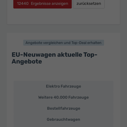
12440
Ergebnisse anzeigen
zurücksetzen
Angebote vergleichen und Top-Deal erhalten
EU-Neuwagen aktuelle Top-
Angebote
Elektro Fahrzeuge
EU-
Neuwagen
Weitere 40.000 Fahrzeuge
und
deutsche
Bestellfahrzeuge
Fahrzeuge
zu
Gebrauchtwagen
Top-
Preisen