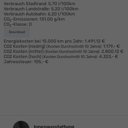
Verbrauch Stadtrand:
5,70 l/100km
Verbrauch Landstraße:
5,20 l/100km
Verbrauch Autobahn:
6,20 l/100km
CO
-Emissionen:
131,00 g/km
2
CO
-Klasse:
D
2
Download
Energiekosten bei 15.000 km pro Jahr:
1.491,12 €
CO2 Kosten (niedrig)
:
1.179,- €
(Kosten Durchschnitt 10 Jahre)
CO2 Kosten (mittel)
:
2.800,12 €
(Kosten Durchschnitt 10 Jahre)
CO2 Kosten (hoch)
:
4.323,- €
(Kosten Durchschnitt 10 Jahre)
Jahressteuer:
105,- €
Innenausstattung
Innenausstattung