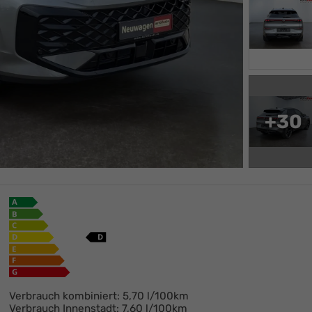
+30
Ikaro Neureuther
+49 (0)6269 - 42870
E-Mail
Verbrauch kombiniert:
5,70 l/100km
Verbrauch Innenstadt:
7,60 l/100km