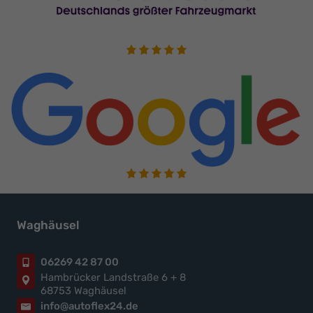
Waghäusel
06269 42 87 00
Hambrücker Landstraße 6 + 8
68753 Waghäusel
info@autoflex24.de