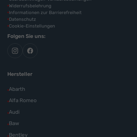
Widerrufsbelehrung
Informationen zur Barrierefreiheit
Datenschutz
Cookie-Einstellungen
Folgen Sie uns:
autoflex
autoflex24
auf
auf
instagram
facebook
Hersteller
Alle
Abarth
Fahrzeuge
Alle
Alfa Romeo
von
Fahrzeuge
Alle
Audi
Abarth
von
Fahrzeuge
Alle
Baw
anzeigen
Alfa
von
Fahrzeuge
Alle
Bentley
Romeo