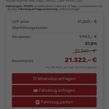
Allure Hybrid SHZ DigC 2xPDC CarP PrivG LED
Ihr
Fahrzeugnr.
:
179396
, unverbindliche Lieferzeit:
12 Tage
, Landesversion: EU
Innovatives
- Europa,
Fahrzeug mit Tageszulassung
, Lieferantenlager
Autohaus
31.265,– €
UVP ohne
Überführungskosten
9.943,– €
Sie sparen:
31,8%
22.060,– €
21.322,– €
Gesamtpreis
incl. 19% MwSt., ggf. zzgl. Überführungkosten
WhatsApp anfragen
Fahrzeug anfragen
Fahrzeug parken