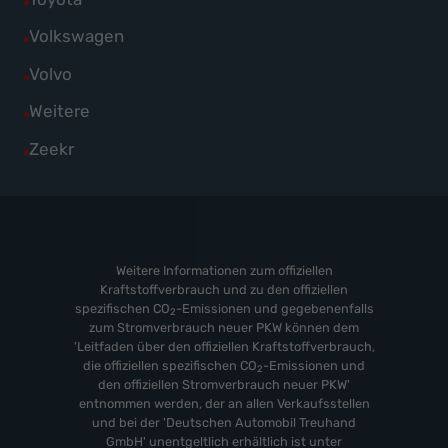
anzeigen
Skoda
von
Fahrzeuge
Alle
Volkswagen
anzeigen
Suzuki
von
Fahrzeuge
Alle
Volvo
anzeigen
Toyota
von
Fahrzeuge
Alle
Weitere
anzeigen
Volkswagen
von
Fahrzeuge
Alle
Zeekr
anzeigen
Volvo
von
Fahrzeuge
anzeigen
Weitere
von
anzeigen
Zeekr
anzeigen
Weitere Informationen zum offiziellen
Kraftstoffverbrauch und zu den offiziellen
spezifischen CO
-Emissionen und gegebenenfalls
2
zum Stromverbrauch neuer PKW können dem
'Leitfaden über den offiziellen Kraftstoffverbrauch,
die offiziellen spezifischen CO
-Emissionen und
2
den offiziellen Stromverbrauch neuer PKW'
entnommen werden, der an allen Verkaufsstellen
und bei der 'Deutschen Automobil Treuhand
GmbH' unentgeltlich erhältlich ist unter