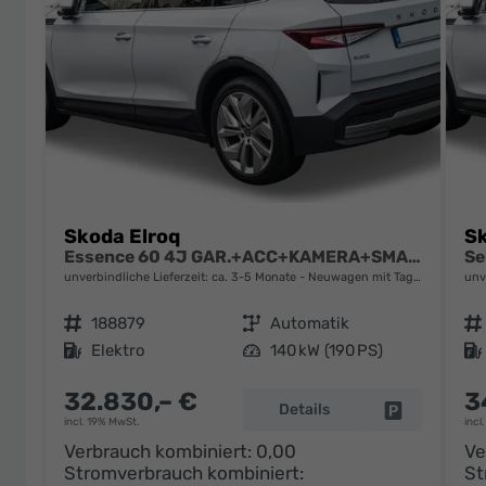
Skoda Elroq
Sk
Essence 60 4J GAR.+ACC+KAMERA+SMARTLINK+KLIMA+LED
unverbindliche Lieferzeit: ca. 3-5 Monate
Neuwagen mit Tageszulassung
unv
Fahrzeugnr.
188879
Getriebe
Automatik
Fahrzeugnr.
Kraftstoff
Elektro
Leistung
140 kW (190 PS)
Kraftstoff
32.830,– €
3
Details
Fahrzeug pa
incl. 19% MwSt.
incl
Verbrauch kombiniert:
0,00
Ve
Stromverbrauch kombiniert:
St