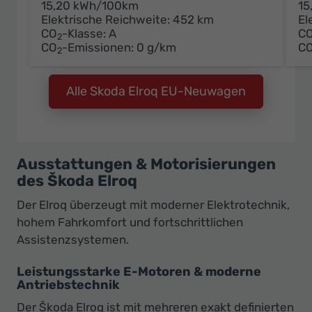
15,20 kWh/100km
15
Elektrische Reichweite:
452 km
El
CO
-Klasse:
A
C
2
CO
-Emissionen:
0 g/km
C
2
Alle Skoda Elroq EU-Neuwagen
Ausstattungen & Motorisierungen
des Škoda Elroq
Der Elroq überzeugt mit moderner Elektrotechnik,
hohem Fahrkomfort und fortschrittlichen
Assistenzsystemen.
Leistungsstarke E-Motoren & moderne
Antriebstechnik
Der Škoda Elroq ist mit mehreren exakt definierten