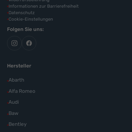
Informationen zur Barrierefreiheit
Datenschutz
Cookie-Einstellungen
Folgen Sie uns:
autoflex
autoflex24
auf
auf
instagram
facebook
Hersteller
Alle
Abarth
Fahrzeuge
Alle
Alfa Romeo
von
Fahrzeuge
Alle
Audi
Abarth
von
Fahrzeuge
Alle
Baw
anzeigen
Alfa
von
Fahrzeuge
Alle
Bentley
Romeo
Audi
von