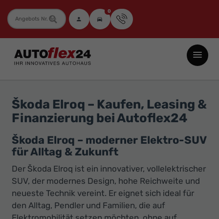
0
Fahrzeugnummer
Autoflex24
GmbH
-
EU-
Škoda Elroq – Kaufen, Leasing &
Neuwagen
Finanzierung bei Autoflex24
Jahreswagen
und
Škoda Elroq – moderner Elektro-SUV
für Alltag & Zukunft
Gebrauchtwagen
zu
Der Škoda Elroq ist ein innovativer, vollelektrischer
Top-
SUV, der modernes Design, hohe Reichweite und
neueste Technik vereint. Er eignet sich ideal für
Preisen
den Alltag, Pendler und Familien, die auf
-
Elektromobilität setzen möchten, ohne auf