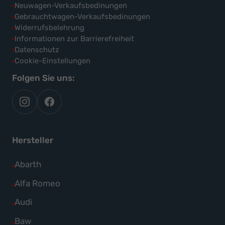
Neuwagen-Verkaufsbedinungen
Gebrauchtwagen-Verkaufsbedinungen
Widerrufsbelehrung
Informationen zur Barrierefreiheit
Datenschutz
Cookie-Einstellungen
Folgen Sie uns:
autoflex
autoflex24
auf
auf
instagram
facebook
Hersteller
Alle
Abarth
Fahrzeuge
Alle
Alfa Romeo
von
Fahrzeuge
Alle
Audi
Abarth
von
Fahrzeuge
Alle
Baw
anzeigen