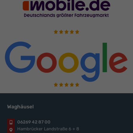
Waghäusel
06269 42 87 00
Hambrücker Landstraße 6 + 8