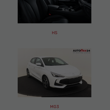
Ihr
Innovatives
Autohaus
HS
MG
HS
Leasing
Finanzierung
Neuwagen
MG3
MG3