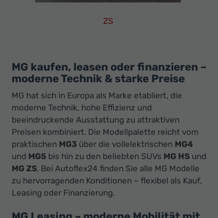
ZS
MG
ZS
Leasing
Finanzierung
MG kaufen, leasen oder finanzieren –
moderne Technik & starke Preise
Neuwagen
MG hat sich in Europa als Marke etabliert, die
moderne Technik, hohe Effizienz und
beeindruckende Ausstattung zu attraktiven
Preisen kombiniert. Die Modellpalette reicht vom
praktischen
MG3
über die vollelektrischen
MG4
und
MG5
bis hin zu den beliebten SUVs
MG HS
und
MG ZS
. Bei Autoflex24 finden Sie alle MG Modelle
zu hervorragenden Konditionen – flexibel als Kauf,
Leasing oder Finanzierung.
MG Leasing – moderne Mobilität mit