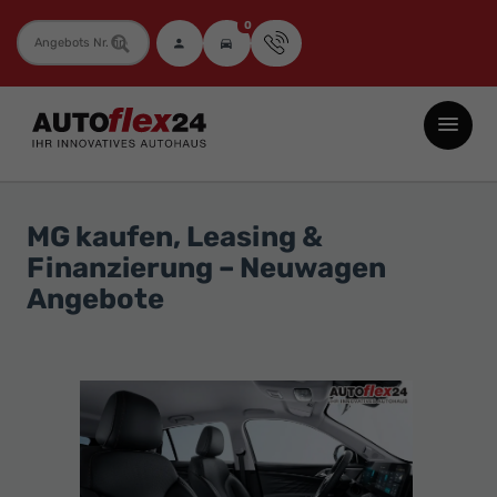
0
Fahrzeugnummer
Autoflex24
GmbH
-
EU-
MG kaufen, Leasing &
Neuwagen
Finanzierung – Neuwagen
Jahreswagen
Angebote
und
Gebrauchtwagen
zu
Top-
Preisen
-