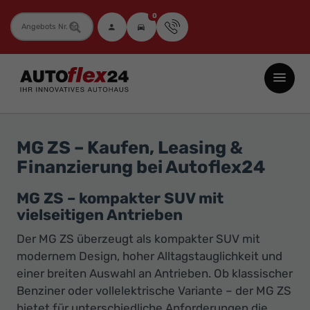
0
Fahrzeugnummer
Autoflex24
GmbH
-
EU-
MG ZS – Kaufen, Leasing &
Neuwagen
Finanzierung bei Autoflex24
Jahreswagen
und
MG ZS – kompakter SUV mit
vielseitigen Antrieben
Gebrauchtwagen
zu
Der MG ZS überzeugt als kompakter SUV mit
Top-
modernem Design, hoher Alltagstauglichkeit und
einer breiten Auswahl an Antrieben. Ob klassischer
Preisen
Benziner oder vollelektrische Variante – der MG ZS
-
bietet für unterschiedliche Anforderungen die