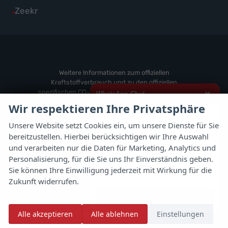
von
Fahrzeuge
Alle
Zeekr
anzeigen
Volvo
von
Fahrzeuge
anzeigen
Weitere
von
anzeigen
Zeekr
anzeigen
Weitere Informationen zum offiziellen
Kraftstoffverbrauch und zu den offiziellen
spezifischen CO
-Emissionen und gegebenenfalls
×
WhatsApp Chat
2
zum Stromverbrauch neuer PKW können dem
Wir respektieren Ihre Privatsphäre
'Leitfaden über den offiziellen Kraftstoffverbrauch,
Hallo,
die offiziellen spezifischen CO
-Emissionen und
2
Unsere Website setzt Cookies ein, um unsere Dienste für Sie
den offiziellen Stromverbrauch neuer PKW'
bereitzustellen. Hierbei berücksichtigen wir Ihre Auswahl
ich interessiere mich für das oben
entnommen werden, der an allen Verkaufsstellen
genannte Fahrzeug und freue mich
und verarbeiten nur die Daten für Marketing, Analytics und
und bei der 'Deutschen Automobil Treuhand
über Eure Kontaktaufnahme.
Personalisierung, für die Sie uns Ihr Einverständnis geben.
GmbH' unentgeltlich erhältlich ist unter
Sie können Ihre Einwilligung jederzeit mit Wirkung für die
www.dat.de.
Viele Grüße
Zukunft widerrufen.
Jetzt per WhatsApp schreiben
© 2026
Autoflex 24 GmbH
Alle akzeptieren
Alle ablehnen
Einstellungen