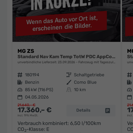
MG ZS
M
Standard Nav Kam Temp TotW PDC AppCo Klimaaut
unverbindliche Lieferzeit:
23.09.2026
Fahrzeug mit Tageszulassung
unv
Fahrzeugnr.
180194
Getriebe
Schaltgetriebe
Fahrzeugnr.
Kraftstoff
Benzin
Außenfarbe
Como Blue
Kraftstoff
Leistung
85 kW (116 PS)
Kilometerstand
10 km
Leistung
04.05.2026
21.640,– €
21.
17.360,– €
1
Details
Fahrzeug pa
incl. 19% MwSt.
incl
Verbrauch kombiniert:
6,50 l/100km
Ve
CO
-Klasse:
E
C
2