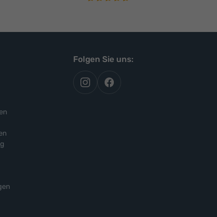
Folgen Sie uns:
autoflex
autoflex24
auf
auf
instagram
facebook
en
en
ng
gen