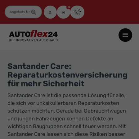
0
Fahrzeugnummer
Autoflex24
GmbH
-
EU-
Santander Care:
Neuwagen
Reparaturkostenversicherung
Jahreswagen
für mehr Sicherheit
und
Santander Care ist die passende Lösung für alle,
Gebrauchtwagen
die sich vor unkalkulierbaren Reparaturkosten
zu
schützen möchten. Gerade bei Gebrauchtwagen
Top-
und jungen Fahrzeugen können Defekte an
Preisen
wichtigen Baugruppen schnell teuer werden. Mit
-
Santander Care lassen sich diese Risiken besser