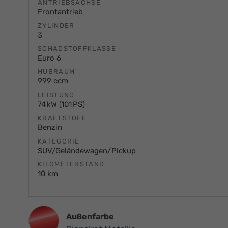
ANTRIEBSACHSE
Frontantrieb
ZYLINDER
3
SCHADSTOFFKLASSE
Euro 6
HUBRAUM
999 ccm
LEISTUNG
74 kW (101 PS)
KRAFTSTOFF
Benzin
KATEGORIE
SUV/Geländewagen/Pickup
KILOMETERSTAND
10 km
Außenfarbe