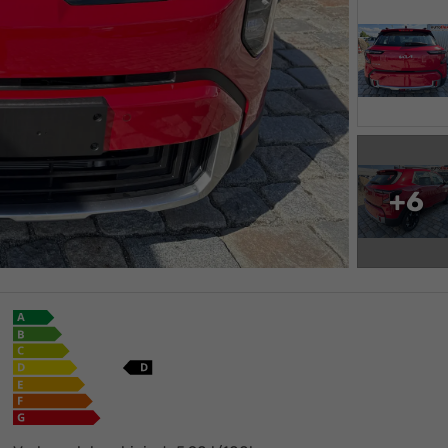
Ikaro Neureuther
+6
+49 (0)6269 - 42870
E-Mail