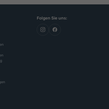
Folgen Sie uns:
autoflex
autoflex24
auf
auf
instagram
facebook
en
en
ng
gen