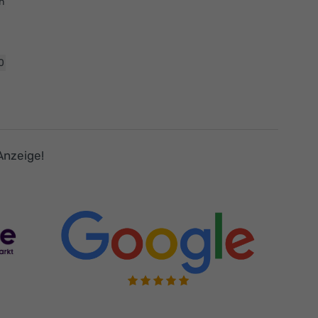
n
0
Anzeige!