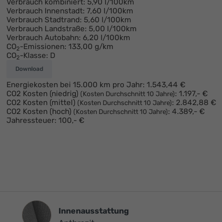
Verbrauch kombiniert:
5,90 l/100km
Verbrauch Innenstadt:
7,60 l/100km
Verbrauch Stadtrand:
5,60 l/100km
Verbrauch Landstraße:
5,00 l/100km
Verbrauch Autobahn:
6,20 l/100km
CO
-Emissionen:
133,00 g/km
2
CO
-Klasse:
D
2
Download
Energiekosten bei 15.000 km pro Jahr:
1.543,44 €
CO2 Kosten (niedrig)
:
1.197,- €
(Kosten Durchschnitt 10 Jahre)
CO2 Kosten (mittel)
:
2.842,88 €
(Kosten Durchschnitt 10 Jahre)
CO2 Kosten (hoch)
:
4.389,- €
(Kosten Durchschnitt 10 Jahre)
Jahressteuer:
100,- €
Innenausstattung
Innenausstattung