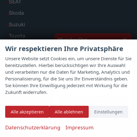
Alle
SEAT
anzeigen
Porsche
von
Fahrzeuge
Alle
Skoda
anzeigen
Renault
von
Fahrzeuge
Alle
Suzuki
anzeigen
SEAT
von
Fahrzeuge
Alle
Toyota
anzeigen
×
Skoda
WhatsApp Chat
von
Fahrzeuge
Wir respektieren Ihre Privatsphäre
Alle
Volkswagen
anzeigen
Suzuki
von
Hallo,
Fahrzeuge
Unsere Website setzt Cookies ein, um unsere Dienste für Sie
Alle
Volvo
anzeigen
Toyota
von
bereitzustellen. Hierbei berücksichtigen wir Ihre Auswahl
ich interessiere mich für das oben
Fahrzeuge
Alle
Weitere
anzeigen
genannte Fahrzeug und freue mich
und verarbeiten nur die Daten für Marketing, Analytics und
Volkswagen
von
über Eure Kontaktaufnahme.
Personalisierung, für die Sie uns Ihr Einverständnis geben.
Fahrzeuge
Alle
Zeekr
anzeigen
Sie können Ihre Einwilligung jederzeit mit Wirkung für die
Volvo
Viele Grüße
von
Fahrzeuge
Zukunft widerrufen.
anzeigen
Weitere
von
Jetzt per WhatsApp schreiben
anzeigen
Zeekr
Alle akzeptieren
Alle ablehnen
Einstellungen
anzeigen
Weitere Informationen zum offiziellen
✆
Kraftstoffverbrauch und zu den offiziellen
Datenschutzerklärung
Impressum
spezifischen CO
-Emissionen und gegebenenfalls
2
zum Stromverbrauch neuer PKW können dem