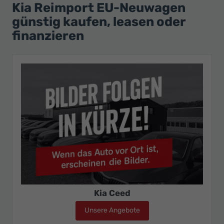
Ihr
Kia Reimport EU-Neuwagen
Innovatives
günstig kaufen, leasen oder
Autohaus
finanzieren
Kia Ceed
Unsere Angebote
Kia Ceed