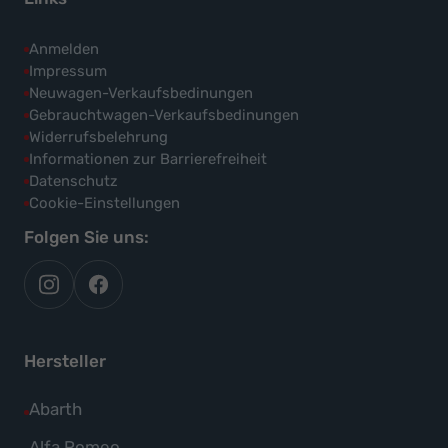
Anmelden
Impressum
Neuwagen-Verkaufsbedinungen
Gebrauchtwagen-Verkaufsbedinungen
Widerrufsbelehrung
Informationen zur Barrierefreiheit
Datenschutz
Cookie-Einstellungen
Folgen Sie uns:
autoflex
autoflex24
auf
auf
instagram
facebook
Hersteller
Alle
Abarth
Fahrzeuge
Alle
Alfa Romeo