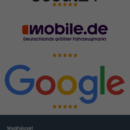
Waghäusel