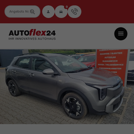
0
Fahrzeugnummer
Autoflex24
GmbH
-
EU-
Neuwagen
Jahreswagen
und
Gebrauchtwagen
zu
Top-
Preisen
-