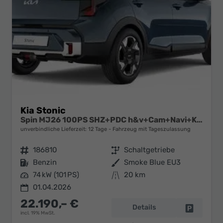
Kia Stonic
Spin MJ26 100PS SHZ+PDC h&v+Cam+Navi+Klima
unverbindliche Lieferzeit:
12 Tage
Fahrzeug mit Tageszulassung
Fahrzeugnr.
186810
Getriebe
Schaltgetriebe
Kraftstoff
Benzin
Außenfarbe
Smoke Blue EU3
Leistung
74 kW (101 PS)
Kilometerstand
20 km
01.04.2026
22.190,– €
Details
Fahrzeug 
incl. 19% MwSt.