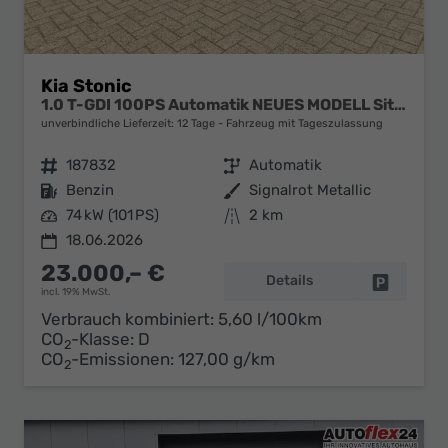
Kia Stonic
1.0 T-GDI 100PS Automatik NEUES MODELL Sitzheizung Lenkradheizung PDC v+h Rückf.Kamera Klima Bluetooth Touchscreen Apple CarPlay Android Auto Tempomat
unverbindliche Lieferzeit:
12 Tage
Fahrzeug mit Tageszulassung
Fahrzeugnr.
187832
Getriebe
Automatik
Kraftstoff
Benzin
Außenfarbe
Signalrot Metallic
Leistung
74 kW (101 PS)
Kilometerstand
2 km
18.06.2026
23.000,– €
Details
Fahrzeug 
incl. 19% MwSt.
Verbrauch kombiniert:
5,60 l/100km
CO
-Klasse:
D
2
CO
-Emissionen:
127,00 g/km
2