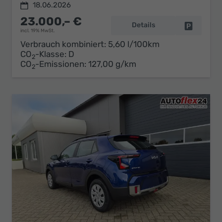
18.06.2026
23.000,– €
Details
Fahrzeug 
incl. 19% MwSt.
Verbrauch kombiniert:
5,60 l/100km
CO
-Klasse:
D
2
CO
-Emissionen:
127,00 g/km
2