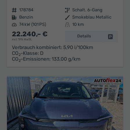
Fahrzeugnr.
178784
Getriebe
Schalt. 6-Gang
Kraftstoff
Benzin
Außenfarbe
Smokeblau Metallic
Leistung
74 kW (101 PS)
Kilometerstand
10 km
22.240,– €
Details
Fahrzeug 
incl. 19% MwSt.
Verbrauch kombiniert:
5,90 l/100km
CO
-Klasse:
D
2
CO
-Emissionen:
133,00 g/km
2