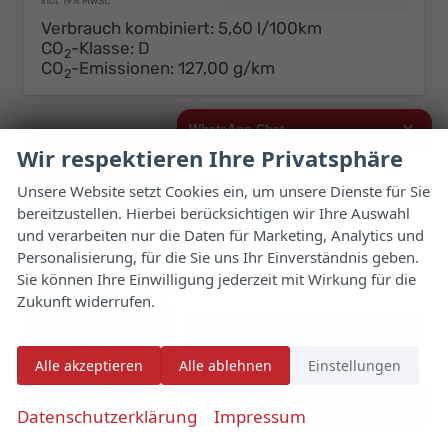
incl. 19% MwSt.
Verbrauch kombiniert:
5,60 l/100km
CO
-Klasse:
D
2
CO
-Emissionen:
127,00 g/km
2
×
WhatsApp Chat
Wir respektieren Ihre Privatsphäre
Hallo,
Unsere Website setzt Cookies ein, um unsere Dienste für Sie
bereitzustellen. Hierbei berücksichtigen wir Ihre Auswahl
ich interessiere mich für das oben
genannte Fahrzeug und freue mich
und verarbeiten nur die Daten für Marketing, Analytics und
über Eure Kontaktaufnahme.
Personalisierung, für die Sie uns Ihr Einverständnis geben.
Sie können Ihre Einwilligung jederzeit mit Wirkung für die
Viele Grüße
Zukunft widerrufen.
Jetzt per WhatsApp schreiben
Alle akzeptieren
Alle ablehnen
Einstellungen
✆
Datenschutzerklärung
Impressum