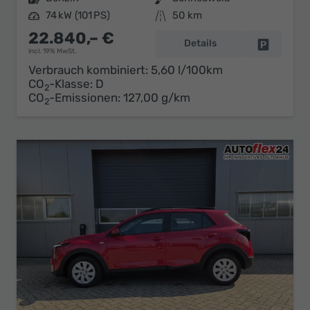
Leistung
74 kW (101 PS)
Kilometerstand
50 km
22.840,– €
Details
Fahrzeug 
incl. 19% MwSt.
Verbrauch kombiniert:
5,60 l/100km
CO
-Klasse:
D
2
CO
-Emissionen:
127,00 g/km
2