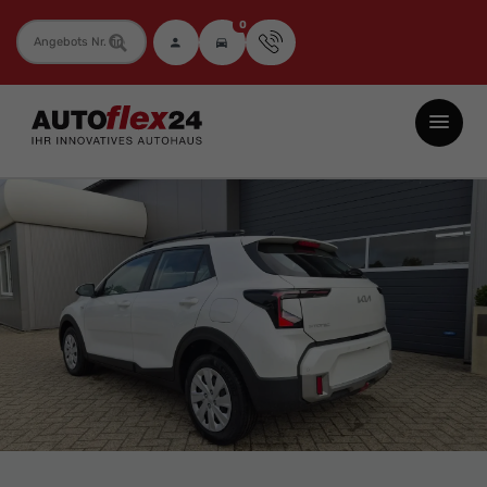
0
Fahrzeugnummer
Autoflex24
GmbH
-
EU-
Neuwagen
Jahreswagen
und
Gebrauchtwagen
zu
Top-
Preisen
-