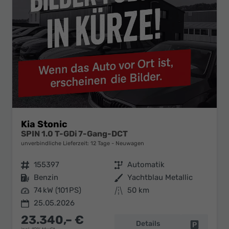
Kia Stonic
SPIN 1.0 T-GDi 7-Gang-DCT
unverbindliche Lieferzeit:
12 Tage
Neuwagen
Fahrzeugnr.
155397
Getriebe
Automatik
Kraftstoff
Benzin
Außenfarbe
Yachtblau Metallic
Leistung
74 kW (101 PS)
Kilometerstand
50 km
25.05.2026
23.340,– €
Details
Fahrzeug 