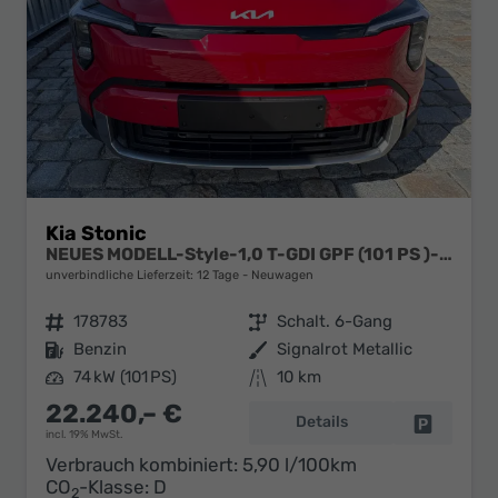
Kia Stonic
NEUES MODELL-Style-1,0 T-GDI GPF (101 PS )-Navi-Sitzheizung-Rückfahrkamera-DAB-Tempomat-Sitzheizung-Fernlichtassistent-2xPDC-Rückfahrkamera-sofort verfügbar
unverbindliche Lieferzeit:
12 Tage
Neuwagen
Fahrzeugnr.
178783
Getriebe
Schalt. 6-Gang
Kraftstoff
Benzin
Außenfarbe
Signalrot Metallic
Leistung
74 kW (101 PS)
Kilometerstand
10 km
22.240,– €
Details
Fahrzeug 
incl. 19% MwSt.
Verbrauch kombiniert:
5,90 l/100km
CO
-Klasse:
D
2