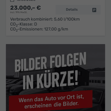
23.000,– €
Details
Fahrzeug 
incl. 19% MwSt.
Verbrauch kombiniert:
5,60 l/100km
CO
-Klasse:
D
2
CO
-Emissionen:
127,00 g/km
2