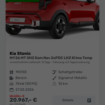
Kia Stonic
MY26 MT SHZ Kam Nav 2xPDC LHZ Klima Temp
unverbindliche Lieferzeit:
12 Tage
Fahrzeug mit Tageszulassung
Fahrzeugnr.
190135
Getriebe
Schaltgetriebe
Kraftstoff
Benzin
Außenfarbe
Signalrot Metallic
Leistung
74 kW (101 PS)
Kilometerstand
10 km
27.03.2026
25.030,– €
20.967,– €
Details
Fahrzeug 
incl. 19% MwSt.