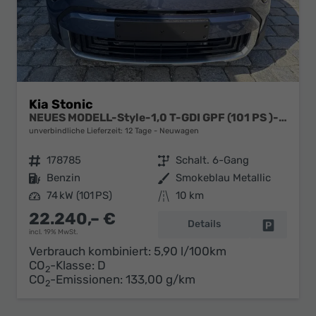
Kia Stonic
NEUES MODELL-Style-1,0 T-GDI GPF (101 PS )-Navi-Sitzheizung-Rückfahrkamera-DAB-Tempomat-Sitzheizung-Fernlichtassistent-2xPDC-Rückfahrkamera-sofort verfügbar
unverbindliche Lieferzeit:
12 Tage
Neuwagen
Fahrzeugnr.
178785
Getriebe
Schalt. 6-Gang
Kraftstoff
Benzin
Außenfarbe
Smokeblau Metallic
Leistung
74 kW (101 PS)
Kilometerstand
10 km
22.240,– €
Details
Fahrzeug 
incl. 19% MwSt.
Verbrauch kombiniert:
5,90 l/100km
CO
-Klasse:
D
2
CO
-Emissionen:
133,00 g/km
2