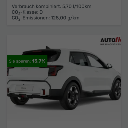
Verbrauch kombiniert:
5,70 l/100km
CO
-Klasse:
D
2
CO
-Emissionen:
128,00 g/km
2
13,7%