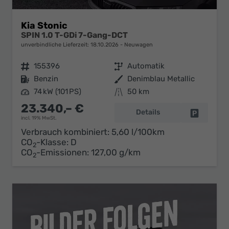
Kia Stonic
SPIN 1.0 T-GDi 7-Gang-DCT
unverbindliche Lieferzeit:
18.10.2026
Neuwagen
Fahrzeugnr.
155396
Getriebe
Automatik
Kraftstoff
Benzin
Außenfarbe
Denimblau Metallic
Leistung
74 kW (101 PS)
Kilometerstand
50 km
23.340,– €
Details
Fahrzeug 
incl. 19% MwSt.
Verbrauch kombiniert:
5,60 l/100km
CO
-Klasse:
D
2
CO
-Emissionen:
127,00 g/km
2