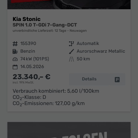
Kia Stonic
SPIN 1.0 T-GDi 7-Gang-DCT
unverbindliche Lieferzeit:
12 Tage
Neuwagen
Fahrzeugnr.
155390
Getriebe
Automatik
Kraftstoff
Benzin
Außenfarbe
Aurorschwarz Metallic
Leistung
74 kW (101 PS)
Kilometerstand
50 km
14.05.2026
23.340,– €
Details
Fahrzeug 
incl. 19% MwSt.
Verbrauch kombiniert:
5,60 l/100km
CO
-Klasse:
D
2
CO
-Emissionen:
127,00 g/km
2