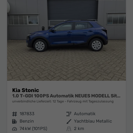
Kia Stonic
1.0 T-GDI 100PS Automatik NEUES MODELL Sitzheizung Lenkradheizung PDC v+h Rückf.Kamera Klima Bluetooth Touchscreen Apple CarPlay Android Auto Tempomat
unverbindliche Lieferzeit:
12 Tage
Fahrzeug mit Tageszulassung
Fahrzeugnr.
187833
Getriebe
Automatik
Kraftstoff
Benzin
Außenfarbe
Yachtblau Metallic
Leistung
74 kW (101 PS)
Kilometerstand
2 km