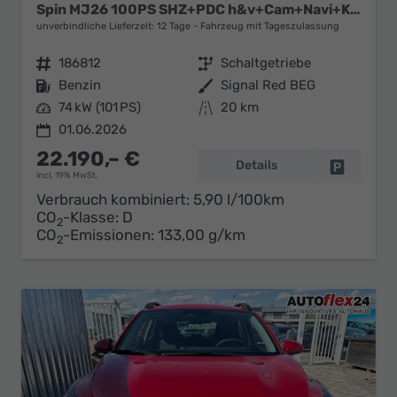
Spin MJ26 100PS SHZ+PDC h&v+Cam+Navi+Klima
unverbindliche Lieferzeit:
12 Tage
Fahrzeug mit Tageszulassung
Fahrzeugnr.
186812
Getriebe
Schaltgetriebe
Kraftstoff
Benzin
Außenfarbe
Signal Red BEG
Leistung
74 kW (101 PS)
Kilometerstand
20 km
01.06.2026
22.190,– €
Details
Fahrzeug 
incl. 19% MwSt.
Verbrauch kombiniert:
5,90 l/100km
CO
-Klasse:
D
2
CO
-Emissionen:
133,00 g/km
2