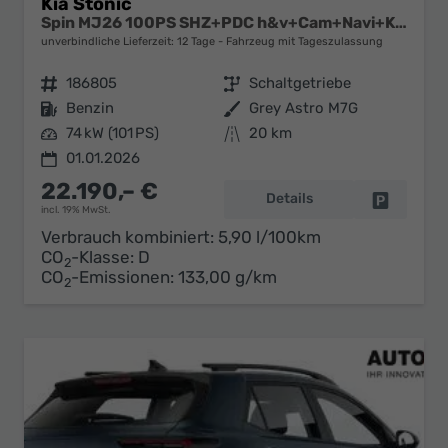
Kia Stonic
Spin MJ26 100PS SHZ+PDC h&v+Cam+Navi+Klima
unverbindliche Lieferzeit:
12 Tage
Fahrzeug mit Tageszulassung
Fahrzeugnr.
186805
Getriebe
Schaltgetriebe
Kraftstoff
Benzin
Außenfarbe
Grey Astro M7G
Leistung
74 kW (101 PS)
Kilometerstand
20 km
01.01.2026
22.190,– €
Details
Fahrzeug 
incl. 19% MwSt.
Verbrauch kombiniert:
5,90 l/100km
CO
-Klasse:
D
2
CO
-Emissionen:
133,00 g/km
2