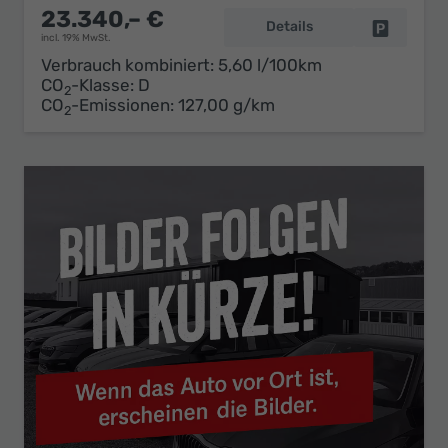
23.340,– €
Details
Fahrzeug 
incl. 19% MwSt.
Verbrauch kombiniert:
5,60 l/100km
CO
-Klasse:
D
2
CO
-Emissionen:
127,00 g/km
2