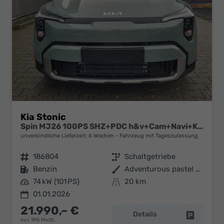
Kia Stonic
Spin MJ26 100PS SHZ+PDC h&v+Cam+Navi+Klima
unverbindliche Lieferzeit:
6 Wochen
Fahrzeug mit Tageszulassung
Fahrzeugnr.
186804
Getriebe
Schaltgetriebe
Kraftstoff
Benzin
Außenfarbe
Adventurous pastel Green A2G
Leistung
74 kW (101 PS)
Kilometerstand
20 km
01.01.2026
21.990,– €
Details
Fahrzeug 
incl. 19% MwSt.