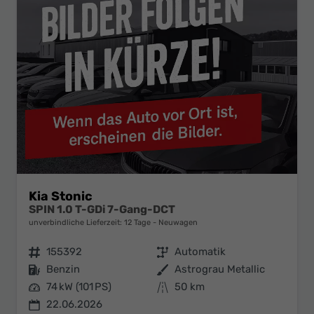
Kia Stonic
SPIN 1.0 T-GDi 7-Gang-DCT
unverbindliche Lieferzeit:
12 Tage
Neuwagen
Fahrzeugnr.
155392
Getriebe
Automatik
Kraftstoff
Benzin
Außenfarbe
Astrograu Metallic
Leistung
74 kW (101 PS)
Kilometerstand
50 km
22.06.2026