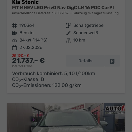
Kia Stonic
MT MHEV LED PrivG Nav DigC LM16 PDC CarPl
unverbindliche Lieferzeit:
18.08.2026
Fahrzeug mit Tageszulassung
Fahrzeugnr.
190364
Getriebe
Schaltgetriebe
Kraftstoff
Benzin
Außenfarbe
Schneeweiß
Leistung
84 kW (114 PS)
Kilometerstand
10 km
27.02.2026
25.190,– €
21.737,– €
Details
Fahrzeug 
incl. 19% MwSt.
Verbrauch kombiniert:
5,40 l/100km
CO
-Klasse:
D
2
CO
-Emissionen:
122,00 g/km
2