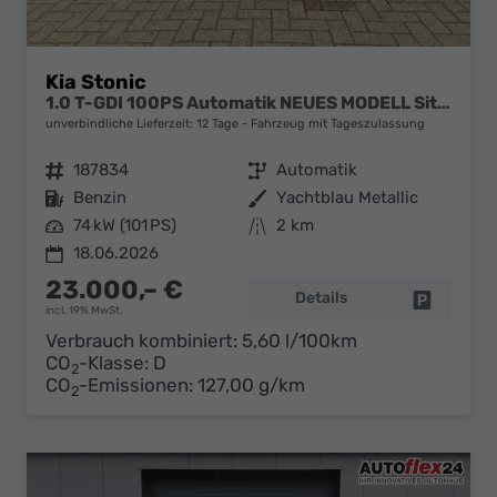
Kia Stonic
1.0 T-GDI 100PS Automatik NEUES MODELL Sitzheizung Lenkradheizung PDC v+h Rückf.Kamera Klima Bluetooth Touchscreen Apple CarPlay Android Auto Tempomat
unverbindliche Lieferzeit:
12 Tage
Fahrzeug mit Tageszulassung
Fahrzeugnr.
187834
Getriebe
Automatik
Kraftstoff
Benzin
Außenfarbe
Yachtblau Metallic
Leistung
74 kW (101 PS)
Kilometerstand
2 km
18.06.2026
23.000,– €
Details
Fahrzeug 
incl. 19% MwSt.
Verbrauch kombiniert:
5,60 l/100km
CO
-Klasse:
D
2
CO
-Emissionen:
127,00 g/km
2