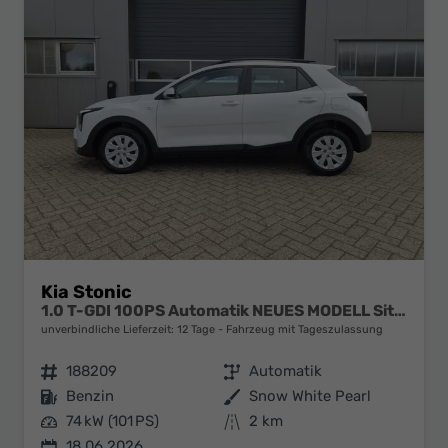
Kia Stonic
1.0 T-GDI 100PS Automatik NEUES MODELL Sitzheizung Lenkradheizung PDC v+h Rückf.Kamera Klima Bluetooth Touchscreen Apple CarPlay Android Auto Tempomat
unverbindliche Lieferzeit:
12 Tage
Fahrzeug mit Tageszulassung
Fahrzeugnr.
188209
Getriebe
Automatik
Kraftstoff
Benzin
Außenfarbe
Snow White Pearl
Leistung
74 kW (101 PS)
Kilometerstand
2 km
18.06.2026