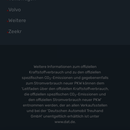
Suzuki
von
Fahrzeuge
Alle
Volvo
anzeigen
Toyota
von
Fahrzeuge
Alle
Weitere
anzeigen
Volkswagen
von
Fahrzeuge
Alle
Zeekr
anzeigen
Volvo
von
Fahrzeuge
anzeigen
Weitere
von
anzeigen
Zeekr
anzeigen
Weitere Informationen zum offiziellen
Kraftstoffverbrauch und zu den offiziellen
spezifischen CO
-Emissionen und gegebenenfalls
2
zum Stromverbrauch neuer PKW können dem
'Leitfaden über den offiziellen Kraftstoffverbrauch,
die offiziellen spezifischen CO
-Emissionen und
2
den offiziellen Stromverbrauch neuer PKW'
entnommen werden, der an allen Verkaufsstellen
und bei der 'Deutschen Automobil Treuhand
GmbH' unentgeltlich erhältlich ist unter
www.dat.de.