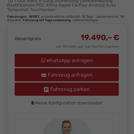
1.0 T-GDI 90PS 5-türig Sitzheizung Lenkradheizung
Ihr
Rückf.Kamera PDC Klima Apple CarPlay Android Auto
Tempomat Touchscreen
Innovatives
Fahrzeugnr.
:
181157
, unverbindliche Lieferzeit:
12 Tage
, Landesversion: SK -
Autohaus
Slowakei,
Fahrzeug mit Tageszulassung
, Lieferantenlager
19.490,– €
Gesamtpreis
incl. 19% MwSt., ggf. zzgl. Überführungkosten
WhatsApp anfragen
Fahrzeug anfragen
Fahrzeug parken
Meine Konfiguration downloaden