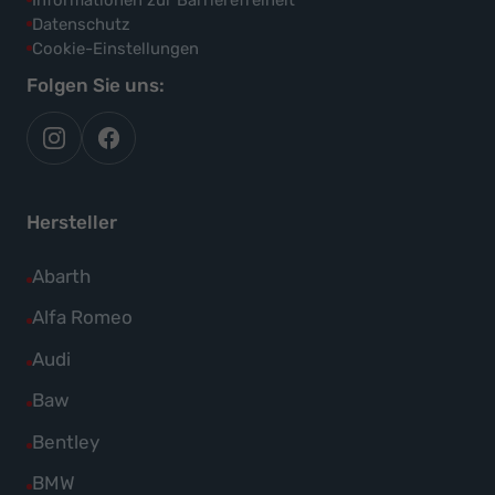
Datenschutz
Cookie-Einstellungen
Folgen Sie uns:
autoflex
autoflex24
auf
auf
instagram
facebook
Hersteller
Alle
Abarth
Fahrzeuge
Alle
Alfa Romeo
von
Fahrzeuge
Alle
Audi
Abarth
von
Fahrzeuge
Alle
Baw
anzeigen
Alfa
von
Fahrzeuge
Alle
Bentley
Romeo
Audi
von
Fahrzeuge
anzeigen
Alle
BMW
anzeigen