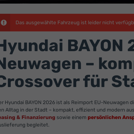
Das ausgewählte Fahrzeug ist leider nicht verfügb
Hyundai BAYON 2
Neuwagen – kom
Crossover für St
er Hyundai BAYON 2026 ist als Reimport EU-Neuwagen die 
n Alltag in der Stadt – kompakt, effizient und modern aus
easing & Finanzierung
sowie einem
persönlichen Ans
slieferung begleitet.