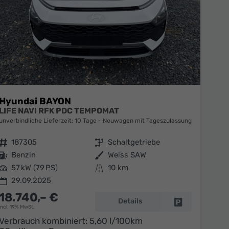
Hyundai BAYON
LIFE NAVI RFK PDC TEMPOMAT
unverbindliche Lieferzeit:
10 Tage
Neuwagen mit Tageszulassung
Fahrzeugnr.
187305
Getriebe
Schaltgetriebe
Kraftstoff
Benzin
Außenfarbe
Weiss SAW
Leistung
57 kW (79 PS)
Kilometerstand
10 km
29.09.2025
18.740,– €
Details
en
Fahrzeug parke
incl. 19% MwSt.
Verbrauch kombiniert:
5,60 l/100km