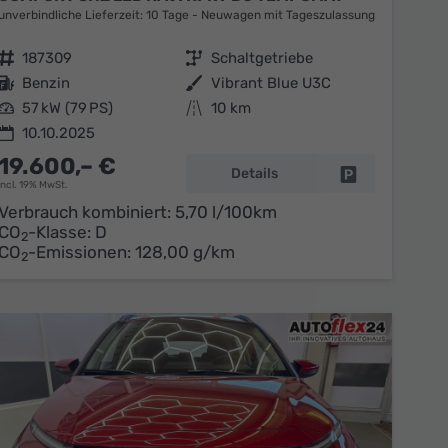
unverbindliche Lieferzeit:
10 Tage
Neuwagen mit Tageszulassung
Fahrzeugnr.
187309
Getriebe
Schaltgetriebe
Kraftstoff
Benzin
Außenfarbe
Vibrant Blue U3C
Leistung
57 kW (79 PS)
Kilometerstand
10 km
10.10.2025
19.600,– €
Details
en
Fahrzeug parke
incl. 19% MwSt.
Verbrauch kombiniert:
5,70 l/100km
CO
-Klasse:
D
2
CO
-Emissionen:
128,00 g/km
2