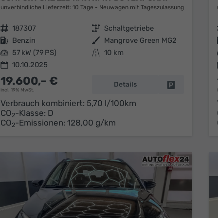
unverbindliche Lieferzeit:
10 Tage
Neuwagen mit Tageszulassung
Fahrzeugnr.
187307
Getriebe
Schaltgetriebe
Kraftstoff
Benzin
Außenfarbe
Mangrove Green MG2
Leistung
57 kW (79 PS)
Kilometerstand
10 km
10.10.2025
19.600,– €
Details
Fahrzeug park
incl. 19% MwSt.
Verbrauch kombiniert:
5,70 l/100km
CO
-Klasse:
D
2
CO
-Emissionen:
128,00 g/km
2