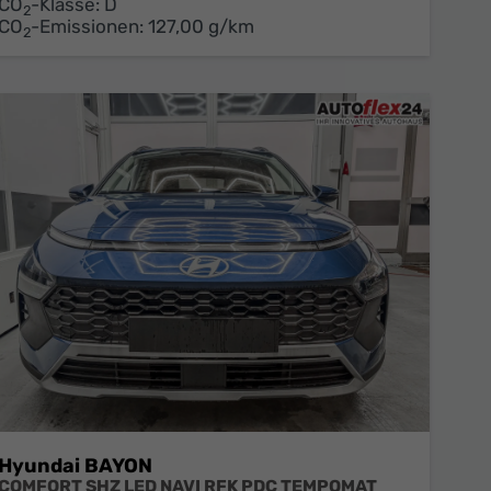
CO
-Klasse:
D
2
CO
-Emissionen:
127,00 g/km
2
Hyundai BAYON
COMFORT SHZ LED NAVI RFK PDC TEMPOMAT