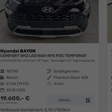
Hyundai BAYON
COMFORT SHZ LED NAVI RFK PDC TEMPOMAT
unverbindliche Lieferzeit:
10 Tage
Neuwagen mit Tageszulassung
Fahrzeugnr.
187310
Getriebe
Schaltgetriebe
Kraftstoff
Benzin
Außenfarbe
Phantom Black X5B
Leistung
57 kW (79 PS)
Kilometerstand
10 km
28.10.2025
19.600,– €
Details
Fahrzeug park
incl. 19% MwSt.
Verbrauch kombiniert:
5,70 l/100km