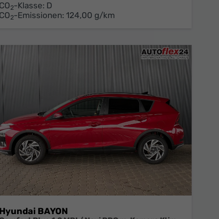
CO
-Klasse:
D
2
CO
-Emissionen:
124,00 g/km
2
Hyundai BAYON