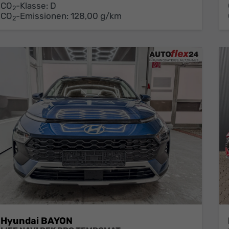
CO
-Klasse:
D
2
CO
-Emissionen:
128,00 g/km
2
Hyundai BAYON