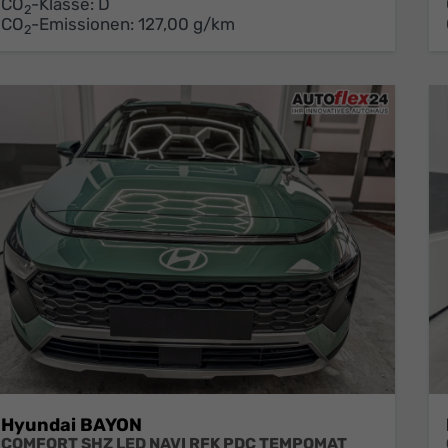
CO
-Klasse:
D
2
CO
-Emissionen:
127,00 g/km
2
Hyundai BAYON
COMFORT SHZ LED NAVI RFK PDC TEMPOMAT