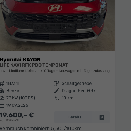
Hyundai BAYON
LIFE NAVI RFK PDC TEMPOMAT
unverbindliche Lieferzeit:
10 Tage
Neuwagen mit Tageszulassung
Fahrzeugnr.
187311
Getriebe
Schaltgetriebe
Kraftstoff
Benzin
Außenfarbe
Dragon Red WR7
Leistung
73 kW (100 PS)
Kilometerstand
10 km
19.09.2025
19.600,– €
Details
en
Fahrzeug parke
incl. 19% MwSt.
Verbrauch kombiniert:
5,50 l/100km