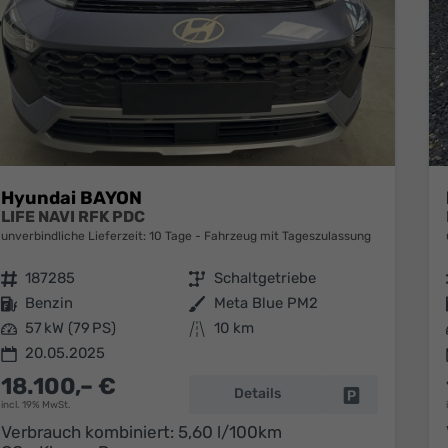
Hyundai BAYON
LIFE NAVI RFK PDC
unverbindliche Lieferzeit:
10 Tage
Fahrzeug mit Tageszulassung
Fahrzeugnr.
187285
Getriebe
Schaltgetriebe
Kraftstoff
Benzin
Außenfarbe
Meta Blue PM2
Leistung
57 kW (79 PS)
Kilometerstand
10 km
20.05.2025
18.100,– €
Details
Fahrzeug park
incl. 19% MwSt.
Verbrauch kombiniert:
5,60 l/100km