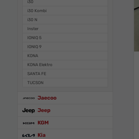
i30
i30 Kombi
i30 N
Inster
IONIQ 5
IONIQ 9
KONA
KONA Elektro
SANTA FE
TUCSON
Jaecoo
Jeep
KGM
Kia