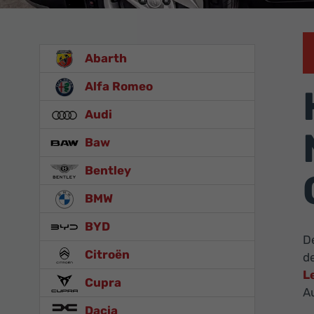
Abarth
Alfa Romeo
Audi
Baw
Bentley
BMW
BYD
D
Citroën
de
L
Cupra
Au
Dacia