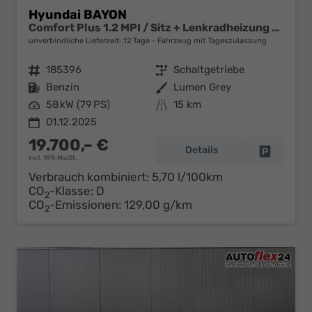
Hyundai BAYON
Comfort Plus 1.2 MPI / Sitz + Lenkradheizung PDC V&H Kamera LED Tempomat Keyless Alu 16"
unverbindliche Lieferzeit:
12 Tage
Fahrzeug mit Tageszulassung
Fahrzeugnr.
185396
Getriebe
Schaltgetriebe
Kraftstoff
Benzin
Außenfarbe
Lumen Grey
Leistung
58 kW (79 PS)
Kilometerstand
15 km
01.12.2025
19.700,– €
Details
Fahrzeug 
incl. 19% MwSt.
Verbrauch kombiniert:
5,70 l/100km
CO
-Klasse:
D
2
CO
-Emissionen:
129,00 g/km
2