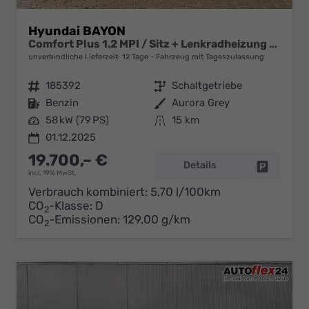
Hyundai BAYON
Comfort Plus 1.2 MPI / Sitz + Lenkradheizung PDC V&H Kamera LED Tempomat Keyless Alu 16"
unverbindliche Lieferzeit:
12 Tage
Fahrzeug mit Tageszulassung
Fahrzeugnr.
185392
Getriebe
Schaltgetriebe
Kraftstoff
Benzin
Außenfarbe
Aurora Grey
Leistung
58 kW (79 PS)
Kilometerstand
15 km
01.12.2025
19.700,– €
Details
Fahrzeug 
incl. 19% MwSt.
Verbrauch kombiniert:
5,70 l/100km
CO
-Klasse:
D
2
CO
-Emissionen:
129,00 g/km
2