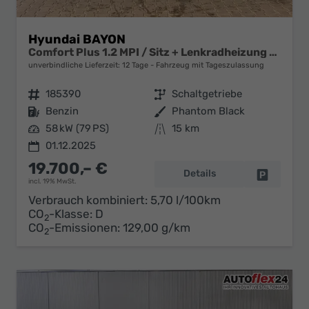
Hyundai BAYON
Comfort Plus 1.2 MPI / Sitz + Lenkradheizung PDC V&H Kamera LED Tempomat Keyless Alu 16"
unverbindliche Lieferzeit:
12 Tage
Fahrzeug mit Tageszulassung
Fahrzeugnr.
185390
Getriebe
Schaltgetriebe
Kraftstoff
Benzin
Außenfarbe
Phantom Black
Leistung
58 kW (79 PS)
Kilometerstand
15 km
01.12.2025
19.700,– €
Details
Fahrzeug 
incl. 19% MwSt.
Verbrauch kombiniert:
5,70 l/100km
CO
-Klasse:
D
2
CO
-Emissionen:
129,00 g/km
2