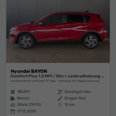
Hyundai BAYON
Comfort Plus 1.2 MPI / Sitz + Lenkradheizung PDC V&H Kamera LED Tempomat Keyless Alu 16"
unverbindliche Lieferzeit:
12 Tage
Fahrzeug mit Tageszulassung
Fahrzeugnr.
185391
Getriebe
Schaltgetriebe
Kraftstoff
Benzin
Außenfarbe
Dragon Red
Leistung
58 kW (79 PS)
Kilometerstand
15 km
01.12.2025