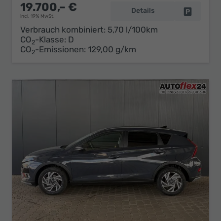
19.700,– €
Details
Fahrzeug 
incl. 19% MwSt.
Verbrauch kombiniert:
5,70 l/100km
CO
-Klasse:
D
2
CO
-Emissionen:
129,00 g/km
2