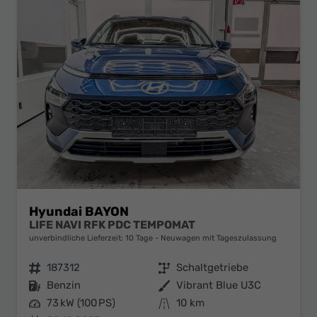
Hyundai BAYON
LIFE NAVI RFK PDC TEMPOMAT
unverbindliche Lieferzeit:
10 Tage
Neuwagen mit Tageszulassung
Fahrzeugnr.
187312
Getriebe
Schaltgetriebe
Kraftstoff
Benzin
Außenfarbe
Vibrant Blue U3C
Leistung
73 kW (100 PS)
Kilometerstand
10 km