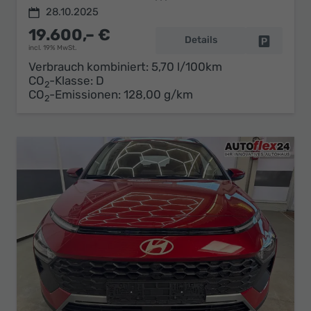
28.10.2025
19.600,– €
Details
Fahrzeug 
incl. 19% MwSt.
Verbrauch kombiniert:
5,70 l/100km
CO
-Klasse:
D
2
CO
-Emissionen:
128,00 g/km
2