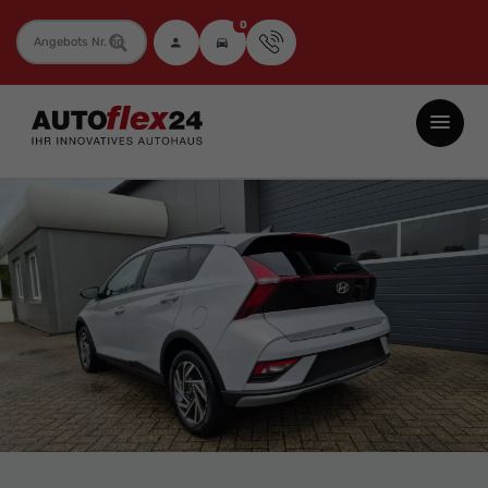
0
Fahrzeugnummer
Autoflex24
GmbH
-
EU-
Neuwagen
Jahreswagen
und
Gebrauchtwagen
zu
Top-
Preisen
-