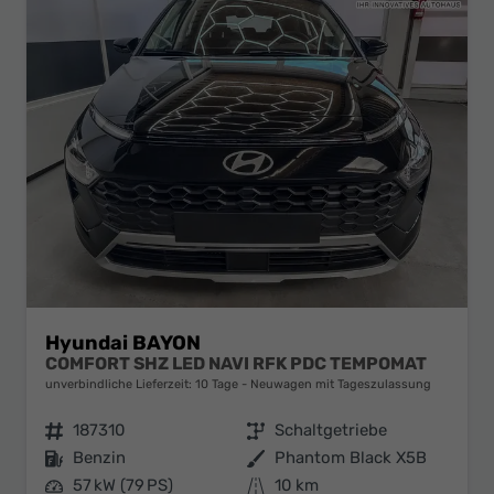
Hyundai BAYON
COMFORT SHZ LED NAVI RFK PDC TEMPOMAT
unverbindliche Lieferzeit:
10 Tage
Neuwagen mit Tageszulassung
Fahrzeugnr.
187310
Getriebe
Schaltgetriebe
Kraftstoff
Benzin
Außenfarbe
Phantom Black X5B
Leistung
57 kW (79 PS)
Kilometerstand
10 km