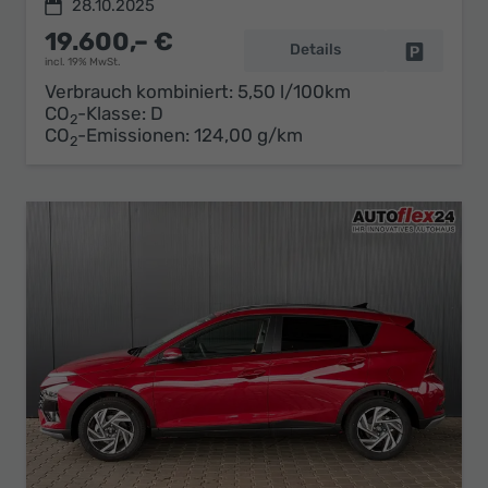
28.10.2025
19.600,– €
Details
Fahrzeug 
incl. 19% MwSt.
Verbrauch kombiniert:
5,50 l/100km
CO
-Klasse:
D
2
CO
-Emissionen:
124,00 g/km
2