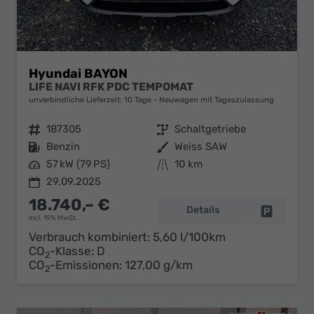
Hyundai BAYON
LIFE NAVI RFK PDC TEMPOMAT
unverbindliche Lieferzeit:
10 Tage
Neuwagen mit Tageszulassung
Fahrzeugnr.
187305
Getriebe
Schaltgetriebe
Kraftstoff
Benzin
Außenfarbe
Weiss SAW
Leistung
57 kW (79 PS)
Kilometerstand
10 km
29.09.2025
18.740,– €
Details
Fahrzeug 
incl. 19% MwSt.
Verbrauch kombiniert:
5,60 l/100km
CO
-Klasse:
D
2
CO
-Emissionen:
127,00 g/km
2