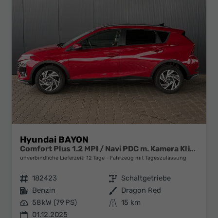
Hyundai BAYON
Comfort Plus 1.2 MPI / Navi PDC m. Kamera Klimaautom./ LED Sitz & Lenkr.Heiz/ Alu16
unverbindliche Lieferzeit:
12 Tage
Fahrzeug mit Tageszulassung
Fahrzeugnr.
182423
Getriebe
Schaltgetriebe
Kraftstoff
Benzin
Außenfarbe
Dragon Red
Leistung
58 kW (79 PS)
Kilometerstand
15 km
01.12.2025