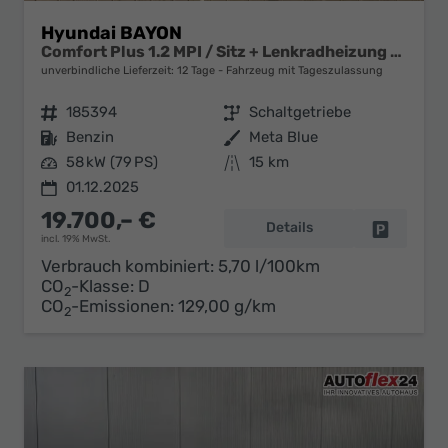
Hyundai BAYON
Comfort Plus 1.2 MPI / Sitz + Lenkradheizung PDC V&H Kamera LED Tempomat Keyless Alu 16"
unverbindliche Lieferzeit:
12 Tage
Fahrzeug mit Tageszulassung
Fahrzeugnr.
185394
Getriebe
Schaltgetriebe
Kraftstoff
Benzin
Außenfarbe
Meta Blue
Leistung
58 kW (79 PS)
Kilometerstand
15 km
01.12.2025
19.700,– €
Details
Fahrzeug 
incl. 19% MwSt.
Verbrauch kombiniert:
5,70 l/100km
CO
-Klasse:
D
2
CO
-Emissionen:
129,00 g/km
2