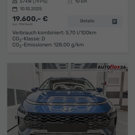
Leistung
57 kW (79 PS)
Kilometerstand
10 km
10.10.2025
19.600,– €
Details
Fahrzeug 
incl. 19% MwSt.
Verbrauch kombiniert:
5,70 l/100km
CO
-Klasse:
D
2
CO
-Emissionen:
128,00 g/km
2