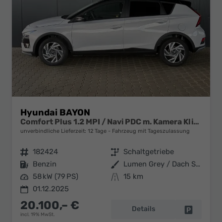
Hyundai BAYON
Comfort Plus 1.2 MPI / Navi PDC m. Kamera Klimaautom./ LED Sitz & Lenkr.Heiz/ Alu16
unverbindliche Lieferzeit:
12 Tage
Fahrzeug mit Tageszulassung
Fahrzeugnr.
182424
Getriebe
Schaltgetriebe
Kraftstoff
Benzin
Außenfarbe
Lumen Grey / Dach Schwarz
Leistung
58 kW (79 PS)
Kilometerstand
15 km
01.12.2025
20.100,– €
Details
Fahrzeug 
incl. 19% MwSt.