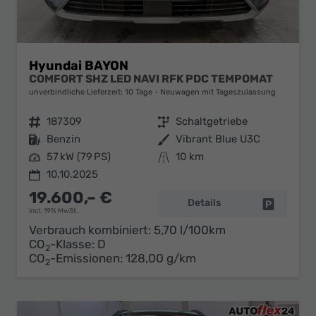
Hyundai BAYON
COMFORT SHZ LED NAVI RFK PDC TEMPOMAT
unverbindliche Lieferzeit:
10 Tage
Neuwagen mit Tageszulassung
Fahrzeugnr.
187309
Getriebe
Schaltgetriebe
Kraftstoff
Benzin
Außenfarbe
Vibrant Blue U3C
Leistung
57 kW (79 PS)
Kilometerstand
10 km
10.10.2025
19.600,– €
Details
Fahrzeug 
incl. 19% MwSt.
Verbrauch kombiniert:
5,70 l/100km
CO
-Klasse:
D
2
CO
-Emissionen:
128,00 g/km
2