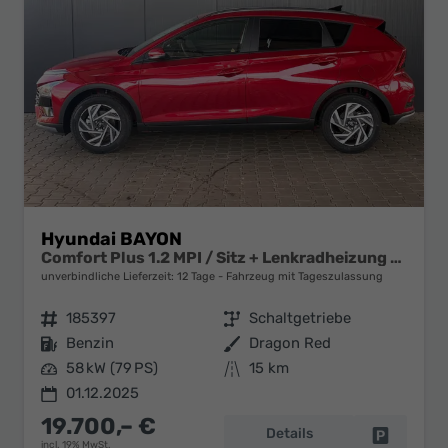
Hyundai BAYON
Comfort Plus 1.2 MPI / Sitz + Lenkradheizung PDC V&H Kamera LED Tempomat Keyless Alu 16"
unverbindliche Lieferzeit:
12 Tage
Fahrzeug mit Tageszulassung
Fahrzeugnr.
185397
Getriebe
Schaltgetriebe
Kraftstoff
Benzin
Außenfarbe
Dragon Red
Leistung
58 kW (79 PS)
Kilometerstand
15 km
01.12.2025
19.700,– €
Details
Fahrzeug 
incl. 19% MwSt.