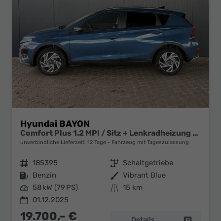
Hyundai BAYON
Comfort Plus 1.2 MPI / Sitz + Lenkradheizung PDC V&H Kamera LED Tempomat Keyless Alu 16"
unverbindliche Lieferzeit:
12 Tage
Fahrzeug mit Tageszulassung
Fahrzeugnr.
185395
Getriebe
Schaltgetriebe
Kraftstoff
Benzin
Außenfarbe
Vibrant Blue
Leistung
58 kW (79 PS)
Kilometerstand
15 km
01.12.2025
19.700,– €
Details
Fahrzeug 