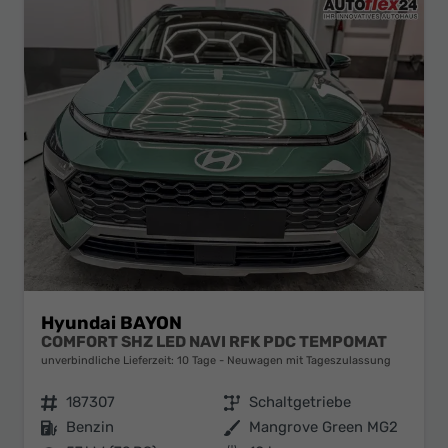
Hyundai BAYON
COMFORT SHZ LED NAVI RFK PDC TEMPOMAT
unverbindliche Lieferzeit:
10 Tage
Neuwagen mit Tageszulassung
Fahrzeugnr.
187307
Getriebe
Schaltgetriebe
Kraftstoff
Benzin
Außenfarbe
Mangrove Green MG2