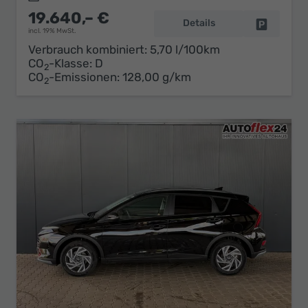
19.640,– €
Details
Fahrzeug 
incl. 19% MwSt.
Verbrauch kombiniert:
5,70 l/100km
CO
-Klasse:
D
2
CO
-Emissionen:
128,00 g/km
2