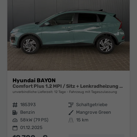
Hyundai BAYON
Comfort Plus 1.2 MPI / Sitz + Lenkradheizung PDC V&H Kamera LED Tempomat Keyless Alu 16"
unverbindliche Lieferzeit:
12 Tage
Fahrzeug mit Tageszulassung
Fahrzeugnr.
185393
Getriebe
Schaltgetriebe
Kraftstoff
Benzin
Außenfarbe
Mangrove Green
Leistung
58 kW (79 PS)
Kilometerstand
15 km
01.12.2025