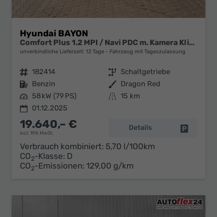
Hyundai BAYON
Comfort Plus 1.2 MPI / Navi PDC m. Kamera Klimaautom./ LED Sitz & Lenkr.Heiz/ Alu16
unverbindliche Lieferzeit:
12 Tage
Fahrzeug mit Tageszulassung
Fahrzeugnr.
182414
Getriebe
Schaltgetriebe
Kraftstoff
Benzin
Außenfarbe
Dragon Red
Leistung
58 kW (79 PS)
Kilometerstand
15 km
01.12.2025
19.640,– €
Details
Fahrzeug 
incl. 19% MwSt.
Verbrauch kombiniert:
5,70 l/100km
CO
-Klasse:
D
2
CO
-Emissionen:
129,00 g/km
2