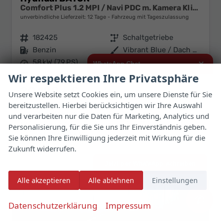
Comfort Plus 1.2 MPI / Navi PDC m. Kamera Klimaautom./ LED Sitz & Lenkr.Heiz/ Alu16
unverbindliche Lieferzeit:
12 Tage
Fahrzeug mit Tageszulassung
Fahrzeugnr.
182425
Getriebe
Schaltgetriebe
Kraftstoff
Benzin
Außenfarbe
Vibrant Blue / Dach Schwarz
Leistung
58 kW (79 PS)
Kilometerstand
15 km
×
WhatsApp Chat
01.12.2025
Wir respektieren Ihre Privatsphäre
20.100,– €
Hallo,
Unsere Website setzt Cookies ein, um unsere Dienste für Sie
Details
Fahrzeug 
incl. 19% MwSt.
bereitzustellen. Hierbei berücksichtigen wir Ihre Auswahl
ich interessiere mich für das oben
Verbrauch kombiniert:
5,70 l/100km
genannte Fahrzeug und freue mich
und verarbeiten nur die Daten für Marketing, Analytics und
CO
-Klasse:
D
über Eure Kontaktaufnahme.
Personalisierung, für die Sie uns Ihr Einverständnis geben.
2
CO
-Emissionen:
128,00 g/km
2
Sie können Ihre Einwilligung jederzeit mit Wirkung für die
Viele Grüße
Zukunft widerrufen.
Jetzt per WhatsApp schreiben
Alle akzeptieren
Alle ablehnen
Einstellungen
✆
Datenschutzerklärung
Impressum