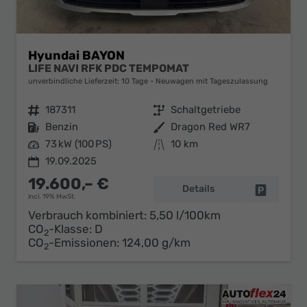
Hyundai BAYON
LIFE NAVI RFK PDC TEMPOMAT
unverbindliche Lieferzeit:
10 Tage
Neuwagen mit Tageszulassung
Fahrzeugnr.
187311
Getriebe
Schaltgetriebe
Kraftstoff
Benzin
Außenfarbe
Dragon Red WR7
Leistung
73 kW (100 PS)
Kilometerstand
10 km
19.09.2025
19.600,– €
Details
Fahrzeug 
incl. 19% MwSt.
Verbrauch kombiniert:
5,50 l/100km
CO
-Klasse:
D
2
CO
-Emissionen:
124,00 g/km
2