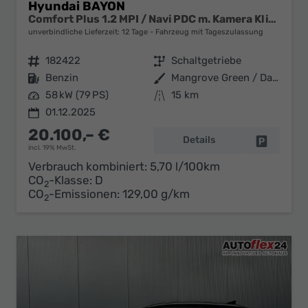
Hyundai BAYON
Comfort Plus 1.2 MPI / Navi PDC m. Kamera Klimaautom./ LED Sitz & Lenkr.Heiz/ Alu16
unverbindliche Lieferzeit:
12 Tage
Fahrzeug mit Tageszulassung
Fahrzeugnr.
182422
Getriebe
Schaltgetriebe
Kraftstoff
Benzin
Außenfarbe
Mangrove Green / Dach Schwarz
Leistung
58 kW (79 PS)
Kilometerstand
15 km
01.12.2025
20.100,– €
Details
Fahrzeug 
incl. 19% MwSt.
Verbrauch kombiniert:
5,70 l/100km
CO
-Klasse:
D
2
CO
-Emissionen:
129,00 g/km
2