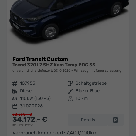
Ford Transit Custom
Trend 320L2 SHZ Kam Temp PDC 3S
unverbindliche Lieferzeit:
07.10.2026
Fahrzeug mit Tageszulassung
Fahrzeugnr.
187955
Getriebe
Schaltgetriebe
Kraftstoff
Diesel
Außenfarbe
Blazer Blue
Leistung
110 kW (150 PS)
Kilometerstand
10 km
31.07.2026
53.550,– €
34.172,– €
Details
Fahrzeug 
incl. 19% MwSt.
Verbrauch kombiniert:
7,40 l/100km