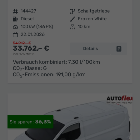
Fahrzeugnr.
144427
Getriebe
Schaltgetriebe
Kraftstoff
Diesel
Außenfarbe
Frozen White
Leistung
100 kW (136 PS)
Kilometerstand
10 km
22.01.2026
54.912,– €
33.762,– €
Details
Fahrzeug 
incl. 19% MwSt.
Verbrauch kombiniert:
7,30 l/100km
CO
-Klasse:
G
2
CO
-Emissionen:
191,00 g/km
2
36,3%