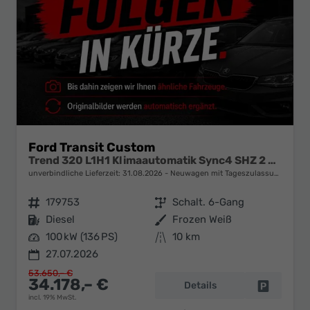
Ford Transit Custom
Trend 320 L1H1 Klimaautomatik Sync4 SHZ 2 x Einparkhilfe Kamera 5JG
unverbindliche Lieferzeit:
31.08.2026
Neuwagen mit Tageszulassung
Fahrzeugnr.
179753
Getriebe
Schalt. 6-Gang
Kraftstoff
Diesel
Außenfarbe
Frozen Weiß
Leistung
100 kW (136 PS)
Kilometerstand
10 km
27.07.2026
53.650,– €
34.178,– €
Details
Fahrzeug 
incl. 19% MwSt.