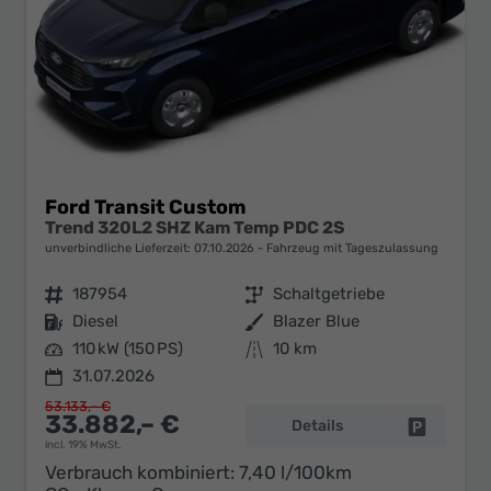
Ford Transit Custom
Trend 320L2 SHZ Kam Temp PDC 2S
unverbindliche Lieferzeit:
07.10.2026
Fahrzeug mit Tageszulassung
Fahrzeugnr.
187954
Getriebe
Schaltgetriebe
Kraftstoff
Diesel
Außenfarbe
Blazer Blue
Leistung
110 kW (150 PS)
Kilometerstand
10 km
31.07.2026
53.133,– €
33.882,– €
Details
Fahrzeug 
incl. 19% MwSt.
Verbrauch kombiniert:
7,40 l/100km