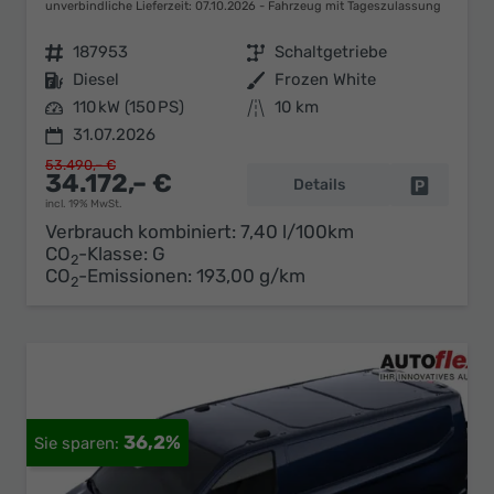
unverbindliche Lieferzeit:
07.10.2026
Fahrzeug mit Tageszulassung
Fahrzeugnr.
187953
Getriebe
Schaltgetriebe
Kraftstoff
Diesel
Außenfarbe
Frozen White
Leistung
110 kW (150 PS)
Kilometerstand
10 km
31.07.2026
53.490,– €
34.172,– €
Details
Fahrzeug 
incl. 19% MwSt.
Verbrauch kombiniert:
7,40 l/100km
CO
-Klasse:
G
2
CO
-Emissionen:
193,00 g/km
2
36,2%