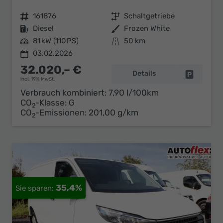
Fahrzeugnr.
161876
Getriebe
Schaltgetriebe
Kraftstoff
Diesel
Außenfarbe
Frozen White
Leistung
81 kW (110 PS)
Kilometerstand
50 km
03.02.2026
32.020,– €
Details
Fahrzeug 
incl. 19% MwSt.
Verbrauch kombiniert:
7,90 l/100km
CO
-Klasse:
G
2
CO
-Emissionen:
201,00 g/km
2
35,4%