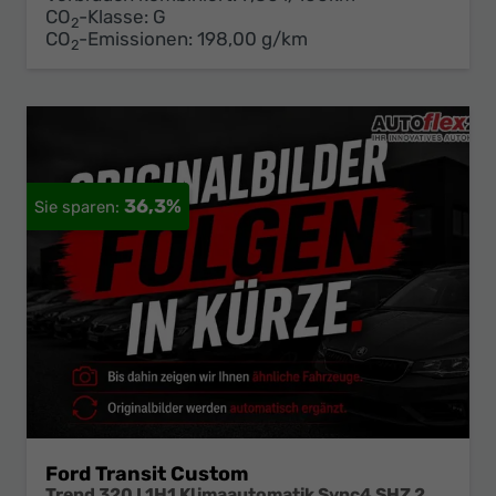
CO
-Klasse:
G
2
CO
-Emissionen:
198,00 g/km
2
36,3%
Ford Transit Custom
Trend 320 L1H1 Klimaautomatik Sync4 SHZ 2 x Einparkhilfe Kamera 5JG