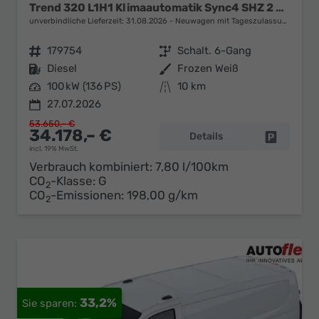
Trend 320 L1H1 Klimaautomatik Sync4 SHZ 2 x Einparkhilfe Kamera 5JG
unverbindliche Lieferzeit:
31.08.2026
Neuwagen mit Tageszulassung
Fahrzeugnr.
179754
Getriebe
Schalt. 6-Gang
Kraftstoff
Diesel
Außenfarbe
Frozen Weiß
Leistung
100 kW (136 PS)
Kilometerstand
10 km
27.07.2026
53.650,– €
34.178,– €
Details
Fahrzeug 
incl. 19% MwSt.
Verbrauch kombiniert:
7,80 l/100km
CO
-Klasse:
G
2
CO
-Emissionen:
198,00 g/km
2
33,2%