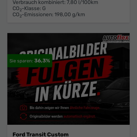
Verbrauch kombiniert:
7,80 l/100km
CO
-Klasse:
G
2
CO
-Emissionen:
198,00 g/km
2
36,3%
Ford Transit Custom