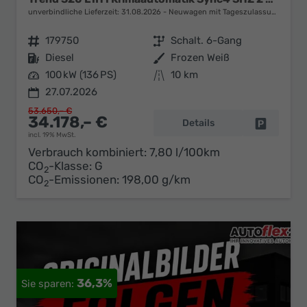
unverbindliche Lieferzeit:
31.08.2026
Neuwagen mit Tageszulassung
Fahrzeugnr.
179750
Getriebe
Schalt. 6-Gang
Kraftstoff
Diesel
Außenfarbe
Frozen Weiß
Leistung
100 kW (136 PS)
Kilometerstand
10 km
27.07.2026
53.650,– €
34.178,– €
Details
Fahrzeug 
incl. 19% MwSt.
Verbrauch kombiniert:
7,80 l/100km
CO
-Klasse:
G
2
CO
-Emissionen:
198,00 g/km
2
36,3%