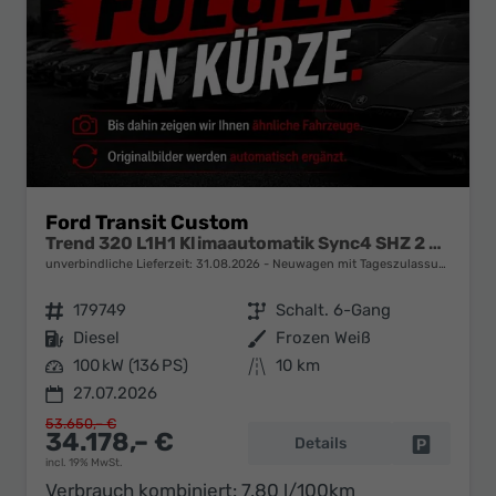
Ford Transit Custom
Trend 320 L1H1 Klimaautomatik Sync4 SHZ 2 x Einparkhilfe Kamera 5JG
unverbindliche Lieferzeit:
31.08.2026
Neuwagen mit Tageszulassung
Fahrzeugnr.
179749
Getriebe
Schalt. 6-Gang
Kraftstoff
Diesel
Außenfarbe
Frozen Weiß
Leistung
100 kW (136 PS)
Kilometerstand
10 km
27.07.2026
53.650,– €
34.178,– €
Details
Fahrzeug 
incl. 19% MwSt.
Verbrauch kombiniert:
7,80 l/100km