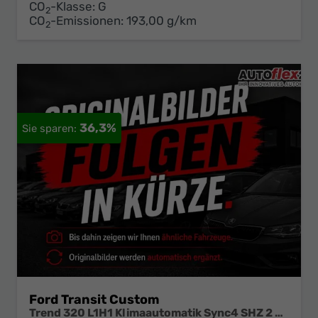
CO
-Klasse:
G
2
CO
-Emissionen:
193,00 g/km
2
36,3%
Ford Transit Custom
Trend 320 L1H1 Klimaautomatik Sync4 SHZ 2 x Einparkhilfe Kamera 5JG