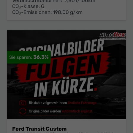
Verbrauch kombiniert:
7,80 l/100km
CO
-Klasse:
G
2
CO
-Emissionen:
198,00 g/km
2
36,3%
Ford Transit Custom