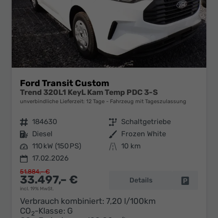
Ford Transit Custom
Trend 320L1 KeyL Kam Temp PDC 3-S
unverbindliche Lieferzeit:
12 Tage
Fahrzeug mit Tageszulassung
Fahrzeugnr.
184630
Getriebe
Schaltgetriebe
Kraftstoff
Diesel
Außenfarbe
Frozen White
Leistung
110 kW (150 PS)
Kilometerstand
10 km
17.02.2026
51.884,– €
33.497,– €
Details
Fahrzeug 
incl. 19% MwSt.
Verbrauch kombiniert:
7,20 l/100km
CO
-Klasse:
G
2