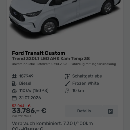
Ford Transit Custom
Trend 320L1 LED AHK Kam Temp 3S
unverbindliche Lieferzeit:
07.10.2026
Fahrzeug mit Tageszulassung
Fahrzeugnr.
187949
Getriebe
Schaltgetriebe
Kraftstoff
Diesel
Außenfarbe
Frozen White
Leistung
110 kW (150 PS)
Kilometerstand
10 km
31.07.2026
53.044,– €
33.786,– €
Details
Fahrzeug 
incl. 19% MwSt.
Verbrauch kombiniert:
7,30 l/100km
CO
-Klasse:
G