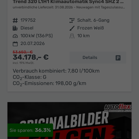
Trend 320 L1H1 Klimaautomatik Sync4 SHZ 2 x Einparkhilfe Kamera 5JG
unverbindliche Lieferzeit:
31.08.2026
Neuwagen mit Tageszulassung
Fahrzeugnr.
179752
Getriebe
Schalt. 6-Gang
Kraftstoff
Diesel
Außenfarbe
Frozen Weiß
Leistung
100 kW (136 PS)
Kilometerstand
10 km
20.07.2026
53.650,– €
34.178,– €
Details
Fahrzeug 
incl. 19% MwSt.
Verbrauch kombiniert:
7,80 l/100km
CO
-Klasse:
G
2
CO
-Emissionen:
198,00 g/km
2
36,3%