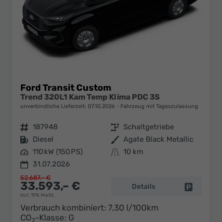
Ford Transit Custom
Trend 320L1 Kam Temp Klima PDC 3S
unverbindliche Lieferzeit:
07.10.2026
Fahrzeug mit Tageszulassung
Fahrzeugnr.
187948
Getriebe
Schaltgetriebe
Kraftstoff
Diesel
Außenfarbe
Agate Black Metallic
Leistung
110 kW (150 PS)
Kilometerstand
10 km
31.07.2026
52.687,– €
33.593,– €
Details
Fahrzeug 
incl. 19% MwSt.
Verbrauch kombiniert:
7,30 l/100km
CO
-Klasse:
G
2