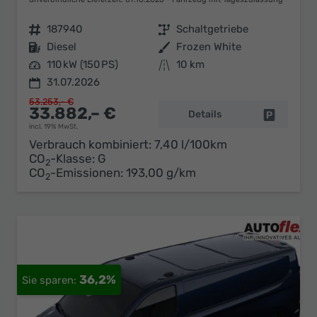
Fahrzeugnr.
187940
Getriebe
Schaltgetriebe
Kraftstoff
Diesel
Außenfarbe
Frozen White
Leistung
110 kW (150 PS)
Kilometerstand
10 km
31.07.2026
53.253,– €
33.882,– €
Details
Fahrzeug 
incl. 19% MwSt.
Verbrauch kombiniert:
7,40 l/100km
CO
-Klasse:
G
2
CO
-Emissionen:
193,00 g/km
2
36,2%