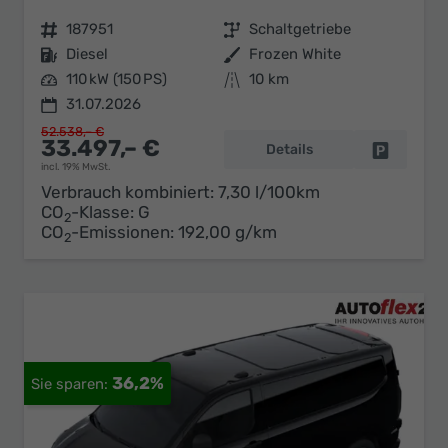
Fahrzeugnr.
187951
Getriebe
Schaltgetriebe
Kraftstoff
Diesel
Außenfarbe
Frozen White
Leistung
110 kW (150 PS)
Kilometerstand
10 km
31.07.2026
52.538,– €
33.497,– €
Details
Fahrzeug 
incl. 19% MwSt.
Verbrauch kombiniert:
7,30 l/100km
CO
-Klasse:
G
2
CO
-Emissionen:
192,00 g/km
2
36,2%