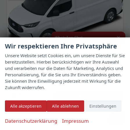
×
WhatsApp Chat
Wir respektieren Ihre Privatsphäre
Hallo,
Unsere Website setzt Cookies ein, um unsere Dienste für Sie
bereitzustellen. Hierbei berücksichtigen wir Ihre Auswahl
ich interessiere mich für das oben
Ford Transit Custom
genannte Fahrzeug und freue mich
und verarbeiten nur die Daten für Marketing, Analytics und
Trend 320L2 Kam Temp Klima PDC 3S
über Eure Kontaktaufnahme.
Personalisierung, für die Sie uns Ihr Einverständnis geben.
unverbindliche Lieferzeit:
07.10.2026
Fahrzeug mit Tageszulassung
Sie können Ihre Einwilligung jederzeit mit Wirkung für die
Viele Grüße
Fahrzeugnr.
187739
Getriebe
Schaltgetriebe
Zukunft widerrufen.
Kraftstoff
Diesel
Außenfarbe
Frozen White
Jetzt per WhatsApp schreiben
Leistung
100 kW (136 PS)
Kilometerstand
10 km
Alle akzeptieren
Alle ablehnen
Einstellungen
31.07.2026
✆
51.527,– €
34.405,– €
Datenschutzerklärung
Impressum
Details
Fahrzeug 
incl. 19% MwSt.