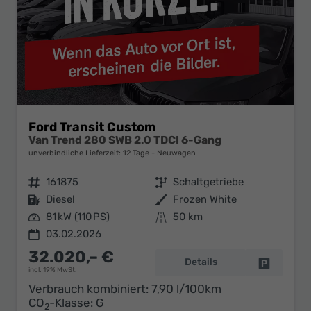
Ford Transit Custom
Van Trend 280 SWB 2.0 TDCI 6-Gang
unverbindliche Lieferzeit:
12 Tage
Neuwagen
Fahrzeugnr.
161875
Getriebe
Schaltgetriebe
Kraftstoff
Diesel
Außenfarbe
Frozen White
Leistung
81 kW (110 PS)
Kilometerstand
50 km
03.02.2026
32.020,– €
Details
Fahrzeug 
incl. 19% MwSt.
Verbrauch kombiniert:
7,90 l/100km
CO
-Klasse:
G
2