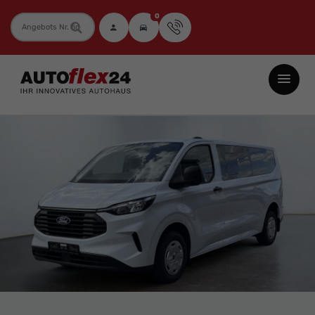
0
Fahrzeugnummer
Autoflex24
GmbH
-
EU-
Neuwagen
Jahreswagen
und
Gebrauchtwagen
zu
Top-
Preisen
-