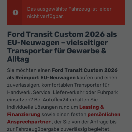
Ihr
Das ausgewählte Fahrzeug ist leider
Innovatives
nicht verfügbar.
Autohaus
Ford Transit Custom 2026 als
EU-Neuwagen – vielseitiger
Transporter für Gewerbe &
Alltag
Sie möchten einen
Ford Transit Custom 2026
als Reimport EU-Neuwagen
kaufen und einen
zuverlässigen, komfortablen Transporter für
Handwerk, Service, Lieferverkehr oder Fuhrpark
einsetzen? Bei Autoflex24 erhalten Sie
individuelle Lösungen rund um
Leasing &
Finanzierung
sowie einen festen
persönlichen
Ansprechpartner
, der Sie von der Anfrage bis
zur Fahrzeugübergabe zuverlässig begleitet.