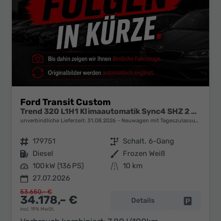
Ford Transit Custom
Trend 320 L1H1 Klimaautomatik Sync4 SHZ 2 x Einparkhilfe Kamera 5JG
unverbindliche Lieferzeit:
31.08.2026
Neuwagen mit Tageszulassung
Fahrzeugnr.
179751
Getriebe
Schalt. 6-Gang
Kraftstoff
Diesel
Außenfarbe
Frozen Weiß
Leistung
100 kW (136 PS)
Kilometerstand
10 km
27.07.2026
53.650,– €
34.178,– €
Details
Fahrzeug 
incl. 19% MwSt.