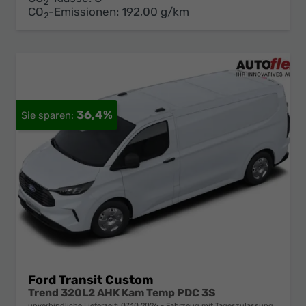
2
CO
-Emissionen:
192,00 g/km
2
36,4%
Ford Transit Custom
Trend 320L2 AHK Kam Temp PDC 3S
unverbindliche Lieferzeit:
07.10.2026
Fahrzeug mit Tageszulassung