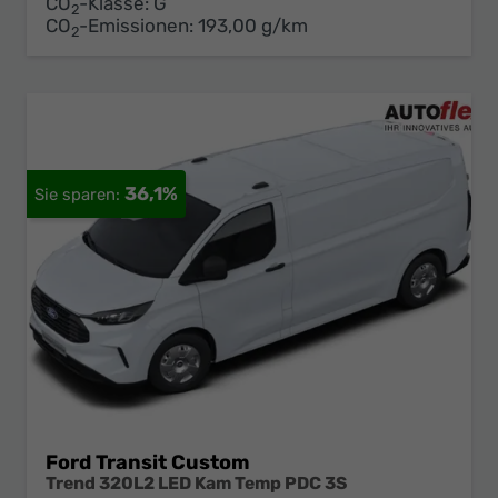
CO
-Klasse:
G
2
CO
-Emissionen:
193,00 g/km
2
36,1%
Ford Transit Custom
Trend 320L2 LED Kam Temp PDC 3S