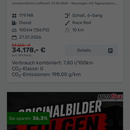
unverbindliche Lieferzeit:
31.08.2026
Neuwagen mit Tageszulassung
Fahrzeugnr.
179748
Getriebe
Schalt. 6-Gang
Kraftstoff
Diesel
Außenfarbe
Race Red
Leistung
100 kW (136 PS)
Kilometerstand
10 km
27.07.2026
53.650,– €
34.178,– €
Details
Fahrzeug 
incl. 19% MwSt.
Verbrauch kombiniert:
7,80 l/100km
CO
-Klasse:
G
2
CO
-Emissionen:
198,00 g/km
2
36,3%