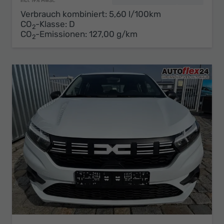
incl. 19% MwSt.
Verbrauch kombiniert:
5,60 l/100km
CO
-Klasse:
D
2
CO
-Emissionen:
127,00 g/km
2