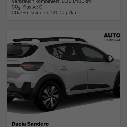
Verbrauch kombiniert:
6,30 l/100km
CO
-Klasse:
D
2
CO
-Emissionen:
121,00 g/km
2
Dacia Sandero