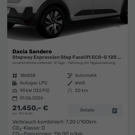
Dacia Sandero
Stepway Expression Step Facelift ECO-G 120 AT
unverbindliche Lieferzeit:
12 Tage
Fahrzeug mit Tageszulassung
Fahrzeugnr.
186838
Getriebe
Automatik
Kraftstoff
Autogas LPG
Außenfarbe
Weiß
Leistung
90 kW (122 PS)
Kilometerstand
20 km
01.06.2026
21.450,– €
Details
Fahrzeug 
incl. 19% MwSt.
Verbrauch kombiniert:
7,20 l/100km
CO
-Klasse:
D
2
CO
-Emissionen:
116,00 g/km