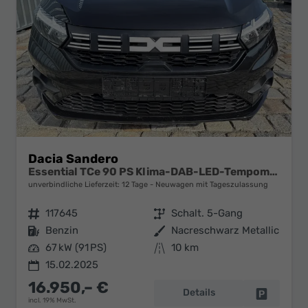
Dacia Sandero
Essential TCe 90 PS Klima-DAB-LED-Tempomat-Limiter-Sofort
unverbindliche Lieferzeit:
12 Tage
Neuwagen mit Tageszulassung
Fahrzeugnr.
117645
Getriebe
Schalt. 5-Gang
Kraftstoff
Benzin
Außenfarbe
Nacreschwarz Metallic
Leistung
67 kW (91 PS)
Kilometerstand
10 km
15.02.2025
16.950,– €
Details
Fahrzeug 
incl. 19% MwSt.