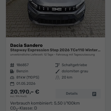
Dacia Sandero
Stepway Expression Step 2026 TCe110 Winter Paket
unverbindliche Lieferzeit:
12 Tage
Fahrzeug mit Tageszulassung
Fahrzeugnr.
186857
Getriebe
Schaltgetriebe
Kraftstoff
Benzin
Außenfarbe
dolomiten grau
Leistung
81 kW (110 PS)
Kilometerstand
20 km
01.05.2026
20.190,– €
Details
Fahrzeug 
incl. 19% MwSt.
Verbrauch kombiniert:
5,50 l/100km
CO
-Klasse:
D
2