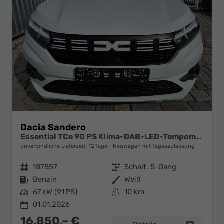
Dacia Sandero
Essential TCe 90 PS Klima-DAB-LED-Tempomat-Limiter-sofort
unverbindliche Lieferzeit:
12 Tage
Neuwagen mit Tageszulassung
Fahrzeugnr.
187857
Getriebe
Schalt. 5-Gang
Kraftstoff
Benzin
Außenfarbe
Weiß
Leistung
67 kW (91 PS)
Kilometerstand
10 km
01.01.2026
16.850,– €