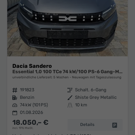
Dacia Sandero
Essential 1,0 100 TCe 74 kW/100 PS-6 Gang-MJ 2026-15“ Stahlfelgen-Garantie-PDC hinten-Lane Assist-LED-Tempomat-Klimaanlage-DAB-Bluetooth
unverbindliche Lieferzeit:
5 Wochen
Neuwagen mit Tageszulassung
Fahrzeugnr.
191823
Getriebe
Schalt. 6-Gang
Kraftstoff
Benzin
Außenfarbe
Shiste Grey Metallic
Leistung
74 kW (101 PS)
Kilometerstand
10 km
01.08.2026
18.050,– €
Details
Fahrzeug 
incl. 19% MwSt.