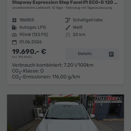
Stepway Expression Step Facelift ECO-G 120 Expression+SHZ
unverbindliche Lieferzeit:
12 Tage
Fahrzeug mit Tageszulassung
Fahrzeugnr.
186855
Getriebe
Schaltgetriebe
Kraftstoff
Autogas LPG
Außenfarbe
Weiß
Leistung
90 kW (122 PS)
Kilometerstand
20 km
01.06.2026
19.690,– €
Details
Fahrzeug 
incl. 19% MwSt.
Verbrauch kombiniert:
7,20 l/100km
CO
-Klasse:
D
2
CO
-Emissionen:
116,00 g/km
2