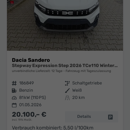
Dacia Sandero
Stepway Expression Step 2026 TCe110 Winter Paket
unverbindliche Lieferzeit:
12 Tage
Fahrzeug mit Tageszulassung
Fahrzeugnr.
186849
Getriebe
Schaltgetriebe
Kraftstoff
Benzin
Außenfarbe
Weiß
Leistung
81 kW (110 PS)
Kilometerstand
20 km
01.05.2026
20.100,– €
Details
Fahrzeug 
incl. 19% MwSt.
Verbrauch kombiniert:
5,50 l/100km