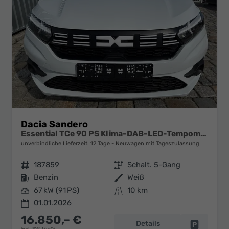
Dacia Sandero
Essential TCe 90 PS Klima-DAB-LED-Tempomat-Limiter-sofort
unverbindliche Lieferzeit:
12 Tage
Neuwagen mit Tageszulassung
Fahrzeugnr.
187859
Getriebe
Schalt. 5-Gang
Kraftstoff
Benzin
Außenfarbe
Weiß
Leistung
67 kW (91 PS)
Kilometerstand
10 km
01.01.2026
16.850,– €
Details
Fahrzeug 