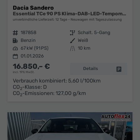
Dacia Sandero
Essential TCe 90 PS Klima-DAB-LED-Tempomat-Limiter-sofort
unverbindliche Lieferzeit:
12 Tage
Neuwagen mit Tageszulassung
Fahrzeugnr.
187858
Getriebe
Schalt. 5-Gang
Kraftstoff
Benzin
Außenfarbe
Weiß
Leistung
67 kW (91 PS)
Kilometerstand
10 km
01.01.2026
16.850,– €
Details
Fahrzeug 
incl. 19% MwSt.
Verbrauch kombiniert:
5,60 l/100km
CO
-Klasse:
D
2
CO
-Emissionen:
127,00 g/km
2