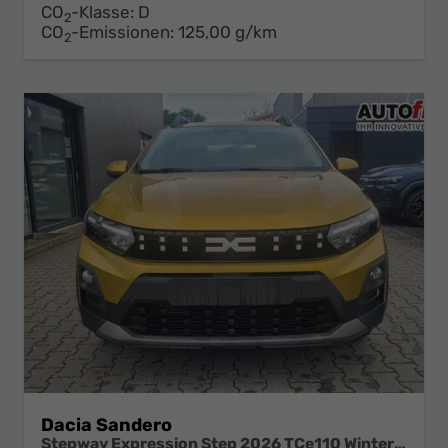
CO
-Klasse:
D
2
CO
-Emissionen:
125,00 g/km
2
Dacia Sandero
Stepway Expression Step 2026 TCe110 Winter Paket