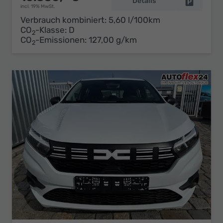
Details
Fahrzeug 
incl. 19% MwSt.
Verbrauch kombiniert:
5,60 l/100km
CO
-Klasse:
D
2
CO
-Emissionen:
127,00 g/km
2