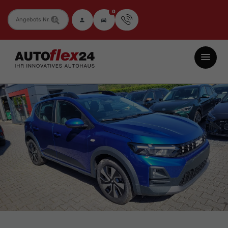
0
Fahrzeugnummer
Autoflex24
GmbH
-
EU-
Neuwagen
Jahreswagen
und
Gebrauchtwagen
zu
Top-
Preisen
-