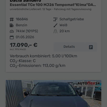
Dacia Sandero
Essential TCe 100 MJ26 Tempomat*Klima*DAB*PDC
unverbindliche Lieferzeit:
12 Tage
Fahrzeug mit Tageszulassung
Fahrzeugnr.
186846
Getriebe
Schaltgetriebe
Kraftstoff
Benzin
Außenfarbe
Weiß
Leistung
74 kW (101 PS)
Kilometerstand
20 km
01.05.2026
17.090,– €
Details
Fahrzeug 
incl. 19% MwSt.
Verbrauch kombiniert:
5,00 l/100km
CO
-Klasse:
C
2
CO
-Emissionen:
113,00 g/km
2