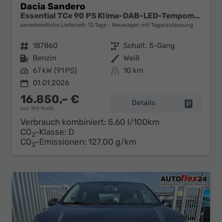
Dacia Sandero
Essential TCe 90 PS Klima-DAB-LED-Tempomat-Limiter-sofort
unverbindliche Lieferzeit:
12 Tage
Neuwagen mit Tageszulassung
Fahrzeugnr.
187860
Getriebe
Schalt. 5-Gang
Kraftstoff
Benzin
Außenfarbe
Weiß
Leistung
67 kW (91 PS)
Kilometerstand
10 km
01.01.2026
16.850,– €
Details
Fahrzeug 
incl. 19% MwSt.
Verbrauch kombiniert:
5,60 l/100km
CO
-Klasse:
D
2
CO
-Emissionen:
127,00 g/km
2