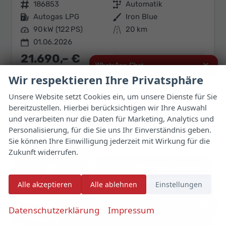
Fahrzeugnr.
186853
Getriebe
Automatik
Kraftstoff
Autogas LPG
Außenfarbe
Iron Blue
Leistung
90 kW (122 PS)
Kilometerstand
20 km
01.06.2026
21.690,– €
Details
Fahrzeug 
×
WhatsApp Chat
incl. 19% MwSt.
Wir respektieren Ihre Privatsphäre
Verbrauch kombiniert:
7,20 l/100km
CO
-Klasse:
D
Hallo,
2
Unsere Website setzt Cookies ein, um unsere Dienste für Sie
CO
-Emissionen:
116,00 g/km
2
bereitzustellen. Hierbei berücksichtigen wir Ihre Auswahl
ich interessiere mich für das oben
genannte Fahrzeug und freue mich
und verarbeiten nur die Daten für Marketing, Analytics und
über Eure Kontaktaufnahme.
Personalisierung, für die Sie uns Ihr Einverständnis geben.
Sie können Ihre Einwilligung jederzeit mit Wirkung für die
Viele Grüße
Zukunft widerrufen.
Jetzt per WhatsApp schreiben
Alle akzeptieren
Alle ablehnen
Einstellungen
✆
Datenschutzerklärung
Impressum