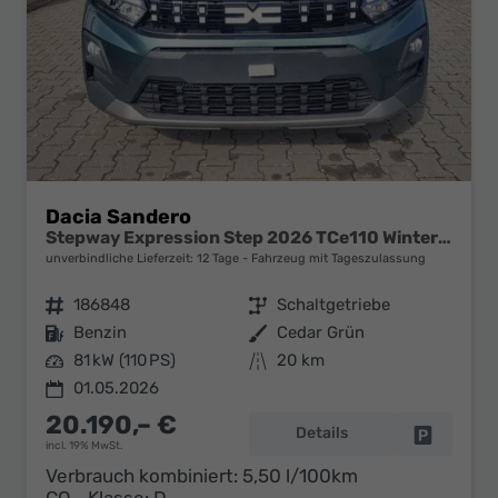
Dacia Sandero
Stepway Expression Step 2026 TCe110 Winter Paket
unverbindliche Lieferzeit:
12 Tage
Fahrzeug mit Tageszulassung
Fahrzeugnr.
186848
Getriebe
Schaltgetriebe
Kraftstoff
Benzin
Außenfarbe
Cedar Grün
Leistung
81 kW (110 PS)
Kilometerstand
20 km
01.05.2026
20.190,– €
Details
Fahrzeug 
incl. 19% MwSt.
Verbrauch kombiniert:
5,50 l/100km