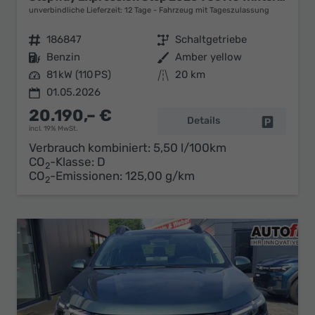
unverbindliche Lieferzeit:
12 Tage
Fahrzeug mit Tageszulassung
Fahrzeugnr.
186847
Getriebe
Schaltgetriebe
Kraftstoff
Benzin
Außenfarbe
Amber yellow
Leistung
81 kW (110 PS)
Kilometerstand
20 km
01.05.2026
20.190,– €
Details
Fahrzeug 
incl. 19% MwSt.
Verbrauch kombiniert:
5,50 l/100km
CO
-Klasse:
D
2
CO
-Emissionen:
125,00 g/km
2