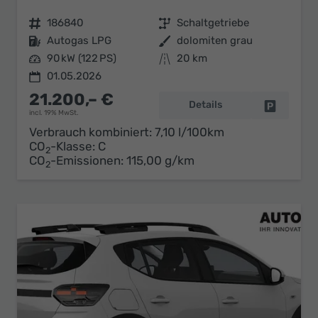
Fahrzeugnr.
186840
Getriebe
Schaltgetriebe
Kraftstoff
Autogas LPG
Außenfarbe
dolomiten grau
Leistung
90 kW (122 PS)
Kilometerstand
20 km
01.05.2026
21.200,– €
Details
Fahrzeug 
incl. 19% MwSt.
Verbrauch kombiniert:
7,10 l/100km
CO
-Klasse:
C
2
CO
-Emissionen:
115,00 g/km
2