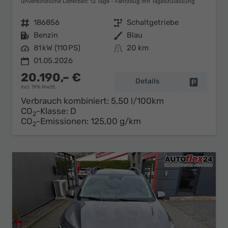
unverbindliche Lieferzeit:
12 Tage
Fahrzeug mit Tageszulassung
Fahrzeugnr.
186856
Getriebe
Schaltgetriebe
Kraftstoff
Benzin
Außenfarbe
Blau
Leistung
81 kW (110 PS)
Kilometerstand
20 km
01.05.2026
20.190,– €
Details
Fahrzeug 
incl. 19% MwSt.
Verbrauch kombiniert:
5,50 l/100km
CO
-Klasse:
D
2
CO
-Emissionen:
125,00 g/km
2