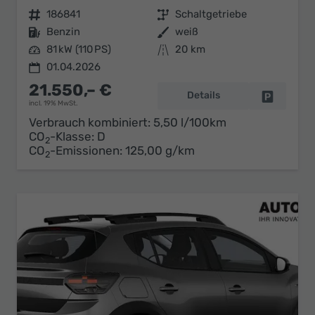
Fahrzeugnr.
186841
Getriebe
Schaltgetriebe
Kraftstoff
Benzin
Außenfarbe
weiß
Leistung
81 kW (110 PS)
Kilometerstand
20 km
01.04.2026
21.550,– €
Details
Fahrzeug 
incl. 19% MwSt.
Verbrauch kombiniert:
5,50 l/100km
CO
-Klasse:
D
2
CO
-Emissionen:
125,00 g/km
2