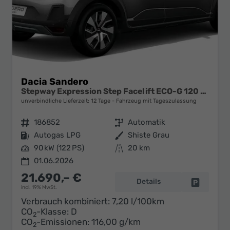
Dacia Sandero
Stepway Expression Step Facelift ECO-G 120 AT
unverbindliche Lieferzeit:
12 Tage
Fahrzeug mit Tageszulassung
Fahrzeugnr.
186852
Getriebe
Automatik
Kraftstoff
Autogas LPG
Außenfarbe
Shiste Grau
Leistung
90 kW (122 PS)
Kilometerstand
20 km
01.06.2026
21.690,– €
Details
Fahrzeug 
incl. 19% MwSt.
Verbrauch kombiniert:
7,20 l/100km
CO
-Klasse:
D
2
CO
-Emissionen:
116,00 g/km
2