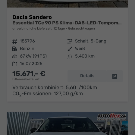
Dacia Sandero
Essential TCe 90 PS Klima-DAB-LED-Tempomat-Limiter-sofort
unverbindliche Lieferzeit:
12 Tage
Gebrauchtwagen
Fahrzeugnr.
185796
Getriebe
Schalt. 5-Gang
Kraftstoff
Benzin
Außenfarbe
Weiß
Leistung
67 kW (91 PS)
Kilometerstand
5.400 km
16.07.2025
15.671,– €
Details
Fahrzeug 
Differenzbesteuert
Verbrauch kombiniert:
5,60 l/100km
CO
-Emissionen:
127,00 g/km
2