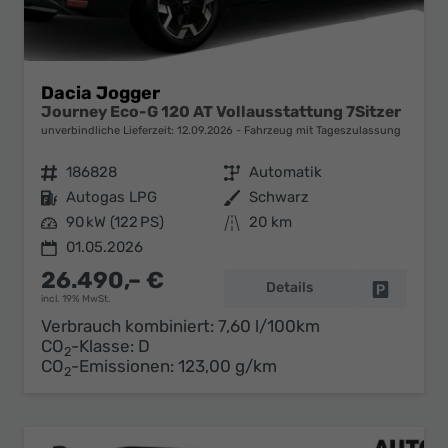
Dacia Jogger
Journey Eco-G 120 AT Vollausstattung 7Sitzer
unverbindliche Lieferzeit:
12.09.2026
Fahrzeug mit Tageszulassung
Fahrzeugnr.
186828
Getriebe
Automatik
Kraftstoff
Autogas LPG
Außenfarbe
Schwarz
Leistung
90 kW (122 PS)
Kilometerstand
20 km
01.05.2026
26.490,– €
Details
Fahrzeug 
incl. 19% MwSt.
Verbrauch kombiniert:
7,60 l/100km
CO
-Klasse:
D
2
CO
-Emissionen:
123,00 g/km
2