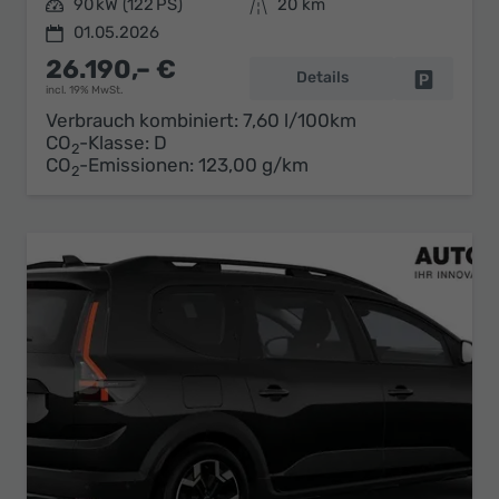
Leistung
90 kW (122 PS)
Kilometerstand
20 km
01.05.2026
26.190,– €
Details
Fahrzeug 
incl. 19% MwSt.
Verbrauch kombiniert:
7,60 l/100km
CO
-Klasse:
D
2
CO
-Emissionen:
123,00 g/km
2