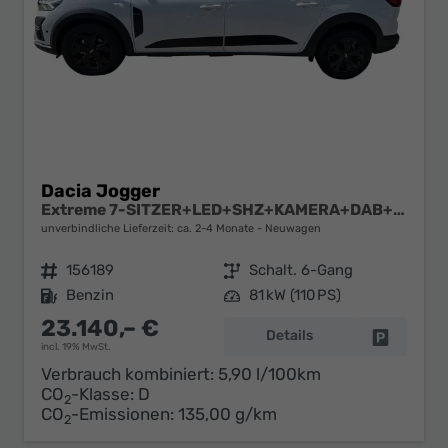
Dacia Jogger
Extreme 7-SITZER+LED+SHZ+KAMERA+DAB+ALU
unverbindliche Lieferzeit: ca. 2-4 Monate
Neuwagen
Fahrzeugnr.
156189
Getriebe
Schalt. 6-Gang
Kraftstoff
Benzin
Leistung
81 kW (110 PS)
23.140,– €
Details
Fahrzeug 
incl. 19% MwSt.
Verbrauch kombiniert:
5,90 l/100km
CO
-Klasse:
D
2
CO
-Emissionen:
135,00 g/km
2