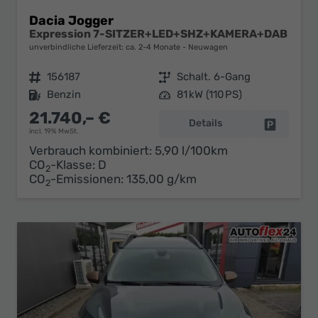
Dacia Jogger
Expression 7-SITZER+LED+SHZ+KAMERA+DAB
unverbindliche Lieferzeit: ca. 2-4 Monate
Neuwagen
Fahrzeugnr.
156187
Getriebe
Schalt. 6-Gang
Kraftstoff
Benzin
Leistung
81 kW (110 PS)
21.740,– €
Details
Fahrzeug 
incl. 19% MwSt.
Verbrauch kombiniert:
5,90 l/100km
CO
-Klasse:
D
2
CO
-Emissionen:
135,00 g/km
2