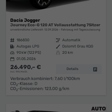
Dacia Jogger
Journey Eco-G 120 AT Vollausstattung 7Sitzer
unverbindliche Lieferzeit:
12.09.2026
Fahrzeug mit Tageszulassung
Fahrzeugnr.
186830
Getriebe
Automatik
Kraftstoff
Autogas LPG
Außenfarbe
Dolomit Grau KQG
Leistung
90 kW (122 PS)
Kilometerstand
20 km
01.05.2026
26.490,– €
Details
Fahrzeug 
incl. 19% MwSt.
Verbrauch kombiniert:
7,60 l/100km
CO
-Klasse:
D
2
CO
-Emissionen:
123,00 g/km
2