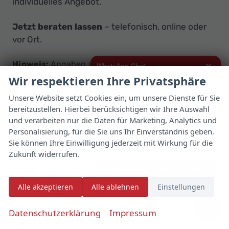
individuelles Angebot.
Jetzt beraten lassen
– telefonisch, online oder
vor Ort.
Hinweis:
Angaben zu Ausstattung, Verfügbarkeit,
×
WhatsApp Chat
Lieferzeit, Verbrauch, Reichweite und Preisvorteil
Wir respektieren Ihre Privatsphäre
können je nach Modelljahr, Motorisierung und EU-
Hallo,
Unsere Website setzt Cookies ein, um unsere Dienste für Sie
Herkunftsland variieren. Maßgeblich sind die
bereitzustellen. Hierbei berücksichtigen wir Ihre Auswahl
ich interessiere mich für das oben
konkreten Fahrzeugdaten im individuellen Angebot.
genannte Fahrzeug und freue mich
und verarbeiten nur die Daten für Marketing, Analytics und
über Eure Kontaktaufnahme.
Personalisierung, für die Sie uns Ihr Einverständnis geben.
Sie können Ihre Einwilligung jederzeit mit Wirkung für die
Viele Grüße
Abarth
Zukunft widerrufen.
Jetzt per WhatsApp schreiben
Alfa Romeo
Alle akzeptieren
Alle ablehnen
Einstellungen
Audi
✆
Datenschutzerklärung
Impressum
Baw