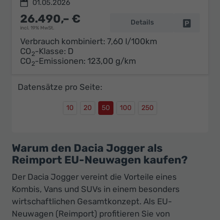
01.05.2026
26.490,– €
Details
Fahrzeug 
incl. 19% MwSt.
Verbrauch kombiniert:
7,60 l/100km
CO
-Klasse:
D
2
CO
-Emissionen:
123,00 g/km
2
Datensätze pro Seite:
10
20
50
100
250
Warum den Dacia Jogger als
Reimport EU-Neuwagen kaufen?
Der Dacia Jogger vereint die Vorteile eines
Kombis, Vans und SUVs in einem besonders
wirtschaftlichen Gesamtkonzept. Als EU-
Neuwagen (Reimport) profitieren Sie von