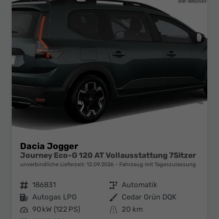
Dacia Jogger
Journey Eco-G 120 AT Vollausstattung 7Sitzer
unverbindliche Lieferzeit:
12.09.2026
Fahrzeug mit Tageszulassung
Fahrzeugnr.
186831
Getriebe
Automatik
Kraftstoff
Autogas LPG
Außenfarbe
Cedar Grün DQK
Leistung
90 kW (122 PS)
Kilometerstand
20 km