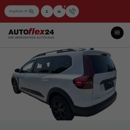
0
Fahrzeugnummer
Autoflex24
GmbH
-
EU-
Neuwagen
Jahreswagen
und
Gebrauchtwagen
zu
Top-
Preisen
-