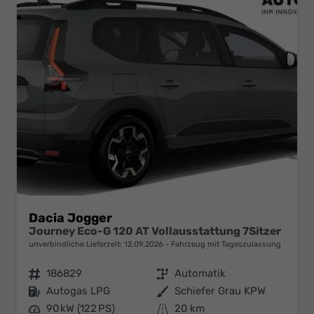
Dacia Jogger
Journey Eco-G 120 AT Vollausstattung 7Sitzer
unverbindliche Lieferzeit:
12.09.2026
Fahrzeug mit Tageszulassung
Fahrzeugnr.
186829
Getriebe
Automatik
Kraftstoff
Autogas LPG
Außenfarbe
Schiefer Grau KPW
Leistung
90 kW (122 PS)
Kilometerstand
20 km