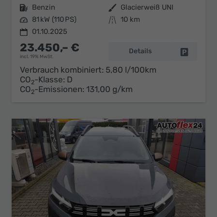
Kraftstoff
Benzin
Außenfarbe
Glacierweiß UNI
Leistung
81 kW (110 PS)
Kilometerstand
10 km
01.10.2025
23.450,– €
Details
Fahrzeug 
incl. 19% MwSt.
Verbrauch kombiniert:
5,80 l/100km
CO
-Klasse:
D
2
CO
-Emissionen:
131,00 g/km
2