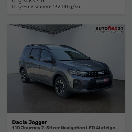
CO
-Klasse:
D
2
CO
-Emissionen:
132,00 g/km
2
Dacia Jogger
110 Journey 7-Sitzer Navigation LED Alufelgen Sitzheizung Einparkhilfe Kamera 360° Keyless