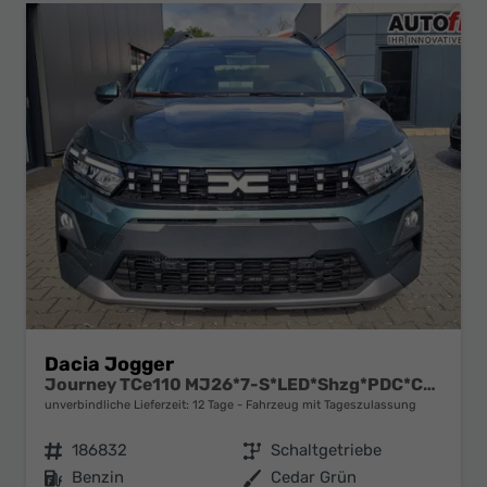
Dacia Jogger
Journey TCe110 MJ26*7-S*LED*Shzg*PDC*Cam*ACA*16"
unverbindliche Lieferzeit:
12 Tage
Fahrzeug mit Tageszulassung
Fahrzeugnr.
186832
Getriebe
Schaltgetriebe
Kraftstoff
Benzin
Außenfarbe
Cedar Grün