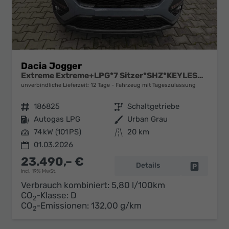
Dacia Jogger
Extreme Extreme+LPG*7 Sitzer*SHZ*KEYLESS*CAM*TOTW
unverbindliche Lieferzeit:
12 Tage
Fahrzeug mit Tageszulassung
Fahrzeugnr.
186825
Getriebe
Schaltgetriebe
Kraftstoff
Autogas LPG
Außenfarbe
Urban Grau
Leistung
74 kW (101 PS)
Kilometerstand
20 km
01.03.2026
23.490,– €
Details
Fahrzeug 
incl. 19% MwSt.
Verbrauch kombiniert:
5,80 l/100km
CO
-Klasse:
D
2
CO
-Emissionen:
132,00 g/km
2