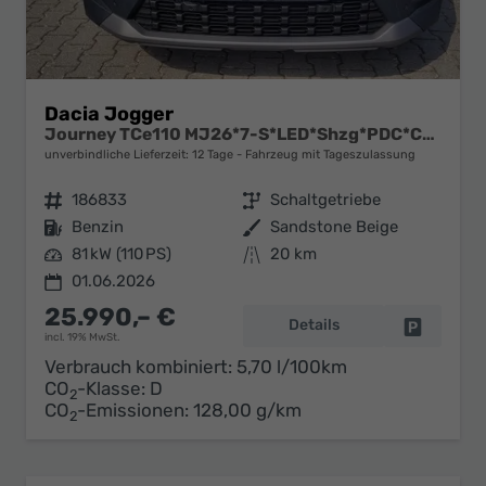
Dacia Jogger
Journey TCe110 MJ26*7-S*LED*Shzg*PDC*Cam*ACA*16"
unverbindliche Lieferzeit:
12 Tage
Fahrzeug mit Tageszulassung
Fahrzeugnr.
186833
Getriebe
Schaltgetriebe
Kraftstoff
Benzin
Außenfarbe
Sandstone Beige
Leistung
81 kW (110 PS)
Kilometerstand
20 km
01.06.2026
25.990,– €
Details
Fahrzeug 
incl. 19% MwSt.
Verbrauch kombiniert:
5,70 l/100km
CO
-Klasse:
D
2
CO
-Emissionen:
128,00 g/km
2