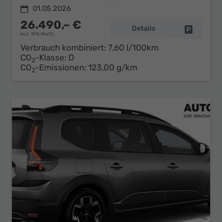
01.05.2026
26.490,– €
Details
Fahrzeug 
incl. 19% MwSt.
Verbrauch kombiniert:
7,60 l/100km
CO
-Klasse:
D
2
CO
-Emissionen:
123,00 g/km
2