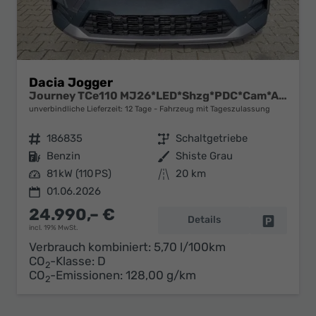
Dacia Jogger
Journey TCe110 MJ26*LED*Shzg*PDC*Cam*ACA*16"
unverbindliche Lieferzeit:
12 Tage
Fahrzeug mit Tageszulassung
Fahrzeugnr.
186835
Getriebe
Schaltgetriebe
Kraftstoff
Benzin
Außenfarbe
Shiste Grau
Leistung
81 kW (110 PS)
Kilometerstand
20 km
01.06.2026
24.990,– €
Details
Fahrzeug 
incl. 19% MwSt.
Verbrauch kombiniert:
5,70 l/100km
CO
-Klasse:
D
2
CO
-Emissionen:
128,00 g/km
2