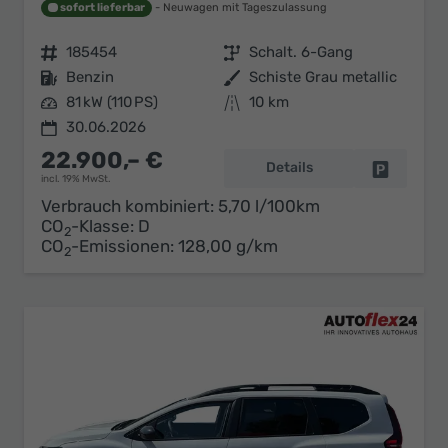
sofort lieferbar
Neuwagen mit Tageszulassung
Fahrzeugnr.
185454
Getriebe
Schalt. 6-Gang
Kraftstoff
Benzin
Außenfarbe
Schiste Grau metallic
Leistung
81 kW (110 PS)
Kilometerstand
10 km
30.06.2026
22.900,– €
Details
Fahrzeug 
incl. 19% MwSt.
Verbrauch kombiniert:
5,70 l/100km
CO
-Klasse:
D
2
CO
-Emissionen:
128,00 g/km
2