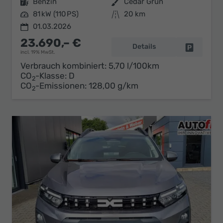
Kraftstoff
Benzin
Außenfarbe
Cedar Grün
Leistung
81 kW (110 PS)
Kilometerstand
20 km
01.03.2026
23.690,– €
Details
Fahrzeug 
incl. 19% MwSt.
Verbrauch kombiniert:
5,70 l/100km
CO
-Klasse:
D
2
CO
-Emissionen:
128,00 g/km
2