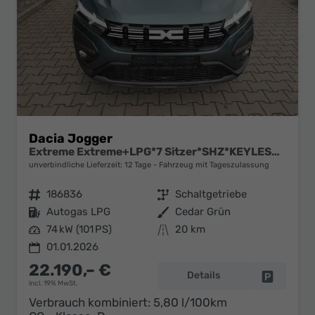
Dacia Jogger
Extreme Extreme+LPG*7 Sitzer*SHZ*KEYLESS*CAM*ALU
unverbindliche Lieferzeit:
12 Tage
Fahrzeug mit Tageszulassung
Fahrzeugnr.
186836
Getriebe
Schaltgetriebe
Kraftstoff
Autogas LPG
Außenfarbe
Cedar Grün
Leistung
74 kW (101 PS)
Kilometerstand
20 km
01.01.2026
22.190,– €
Details
Fahrzeug 
incl. 19% MwSt.
Verbrauch kombiniert:
5,80 l/100km