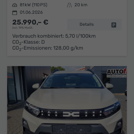
Leistung
81 kW (110 PS)
Kilometerstand
20 km
01.06.2026
25.990,– €
Details
Fahrzeug 
incl. 19% MwSt.
Verbrauch kombiniert:
5,70 l/100km
CO
-Klasse:
D
2
CO
-Emissionen:
128,00 g/km
2