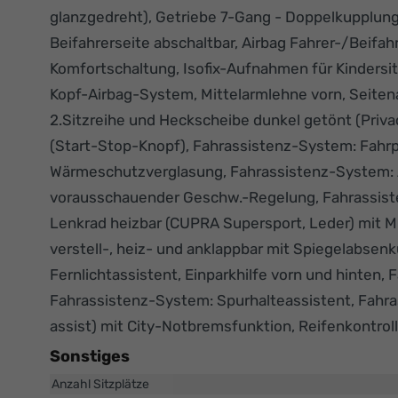
glanzgedreht), Getriebe 7-Gang - Doppelkupplung
Beifahrerseite abschaltbar, Airbag Fahrer-/Beifah
Komfortschaltung, Isofix-Aufnahmen für Kindersitz 
Kopf-Airbag-System, Mittelarmlehne vorn, Seitena
2.Sitzreihe und Heckscheibe dunkel getönt (Privac
(Start-Stop-Knopf), Fahrassistenz-System: Fahrpr
Wärmeschutzverglasung, Fahrassistenz-System: 
vorausschauender Geschw.-Regelung, Fahrassist
Lenkrad heizbar (CUPRA Supersport, Leder) mit Mu
verstell-, heiz- und anklappbar mit Spiegelabse
Fernlichtassistent, Einparkhilfe vorn und hinten
Fahrassistenz-System: Spurhalteassistent, Fah
assist) mit City-Notbremsfunktion, Reifenkontrol
Sonstiges
Anzahl Sitzplätze