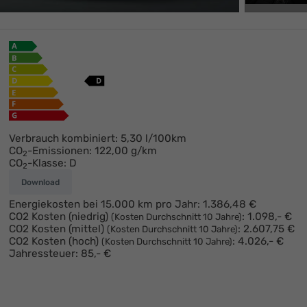
Verbrauch kombiniert:
5,30 l/100km
CO
-Emissionen:
122,00 g/km
2
CO
-Klasse:
D
2
Download
Energiekosten bei 15.000 km pro Jahr:
1.386,48 €
Ikaro Neureuther
CO2 Kosten (niedrig)
:
1.098,- €
(Kosten Durchschnitt 10 Jahre)
+49 (0)6269 - 42870
CO2 Kosten (mittel)
:
2.607,75 €
(Kosten Durchschnitt 10 Jahre)
CO2 Kosten (hoch)
:
4.026,- €
(Kosten Durchschnitt 10 Jahre)
E-Mail
Jahressteuer:
85,- €