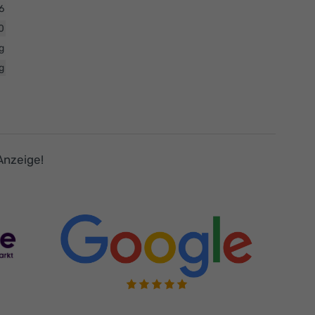
6
0
g
g
Anzeige!