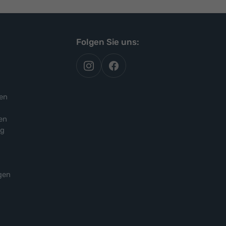
Folgen Sie uns:
autoflex
autoflex24
auf
auf
instagram
facebook
en
en
ng
gen