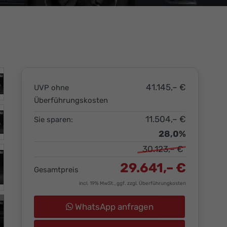
41.145,– €
UVP ohne
Überführungskosten
11.504,– €
Sie sparen:
28,0%
30.123,– €
29.641,– €
Gesamtpreis
incl. 19% MwSt., ggf. zzgl. Überführungkosten
WhatsApp anfragen