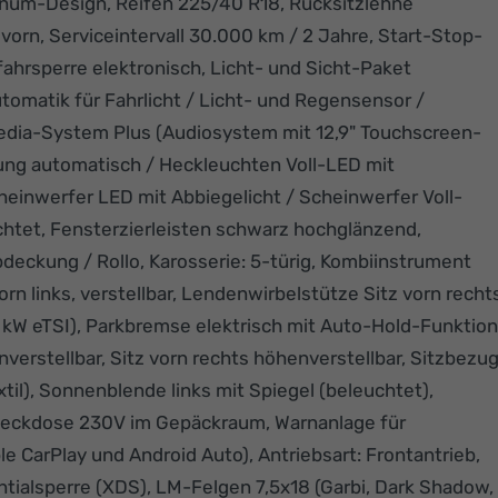
luminum-Design, Reifen 225/40 R18, Rücksitzlehne
 vorn, Serviceintervall 30.000 km / 2 Jahre, Start-Stop-
ahrsperre elektronisch, Licht- und Sicht-Paket
tomatik für Fahrlicht / Licht- und Regensensor /
edia-System Plus (Audiosystem mit 12,9" Touchscreen-
ung automatisch / Heckleuchten Voll-LED mit
heinwerfer LED mit Abbiegelicht / Scheinwerfer Voll-
uchtet, Fensterzierleisten schwarz hochglänzend,
kung / Rollo, Karosserie: 5-türig, Kombiinstrument
vorn links, verstellbar, Lendenwirbelstütze Sitz vorn recht
110 kW eTSI), Parkbremse elektrisch mit Auto-Hold-Funktion
nverstellbar, Sitz vorn rechts höhenverstellbar, Sitzbezu
til), Sonnenblende links mit Spiegel (beleuchtet),
Steckdose 230V im Gepäckraum, Warnanlage für
le CarPlay und Android Auto), Antriebsart: Frontantrieb,
entialsperre (XDS), LM-Felgen 7,5x18 (Garbi, Dark Shadow,