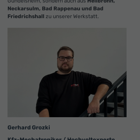
Gundelsheim, sondern auch aus
Heilbronn,
Ihr
Neckarsulm, Bad Rappenau und Bad
Innovatives
Friedrichshall
zu unserer Werkstatt.
Autohaus
Gerhard Grozki
Kfz-Mechatroniker / Hochvoltexperte