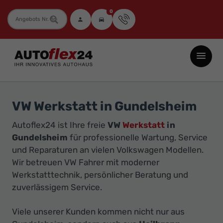
0
Fahrzeugnummer
Autoflex24
GmbH
-
EU-
VW Werkstatt in Gundelsheim
Neuwagen
Jahreswagen
Autoflex24 ist Ihre freie
VW
Werkstatt
in
Gundelsheim
für professionelle Wartung, Service
und
und Reparaturen an vielen Volkswagen Modellen.
Gebrauchtwagen
Wir betreuen VW Fahrer mit moderner
zu
Werkstatttechnik, persönlicher Beratung und
Top-
zuverlässigem Service.
Preisen
-
Viele unserer Kunden kommen nicht nur aus