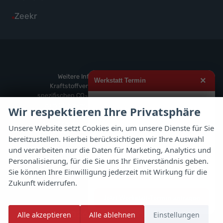
Volkswagen
von
Fahrzeuge
Alle
Zeekr
anzeigen
Volvo
von
Fahrzeuge
anzeigen
Weitere
von
anzeigen
Zeekr
anzeigen
Weitere Informationen zum offiziellen
×
Werkstatt Termin
Kraftstoffverbrauch und zu den offiziellen
spezifischen CO
-Emissionen und gegebenenfalls
2
zum Stromverbrauch neuer PKW können dem
Hallo,
Wir respektieren Ihre Privatsphäre
'Leitfaden über den offiziellen Kraftstoffverbrauch,
möchten Sie einen Termin für
die offiziellen spezifischen CO
-Emissionen und
2
Unsere Website setzt Cookies ein, um unsere Dienste für Sie
Inspektion, Ölwechsel, Reifenwechsel
den offiziellen Stromverbrauch neuer PKW'
bereitzustellen. Hierbei berücksichtigen wir Ihre Auswahl
oder Rädereinlagerung vereinbaren?
entnommen werden, der an allen Verkaufsstellen
und verarbeiten nur die Daten für Marketing, Analytics und
und bei der 'Deutschen Automobil Treuhand
Schreiben Sie uns direkt per
Personalisierung, für die Sie uns Ihr Einverständnis geben.
GmbH' unentgeltlich erhältlich ist unter
WhatsApp – wir melden uns
Sie können Ihre Einwilligung jederzeit mit Wirkung für die
www.dat.de.
schnellstmöglich zurück.
Zukunft widerrufen.
Jetzt Werkstatt-Termin anfragen
© 2026
Autoflex 24 GmbH
Alle akzeptieren
Alle ablehnen
Einstellungen