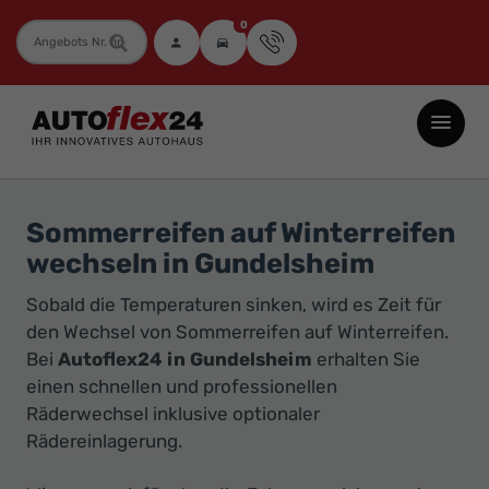
0
Fahrzeugnummer
Autoflex24
GmbH
-
EU-
Sommerreifen auf Winterreifen
Neuwagen
wechseln in Gundelsheim
Jahreswagen
Sobald die Temperaturen sinken, wird es Zeit für
und
den Wechsel von Sommerreifen auf Winterreifen.
Gebrauchtwagen
Bei
Autoflex24 in Gundelsheim
erhalten Sie
zu
einen schnellen und professionellen
Top-
Räderwechsel inklusive optionaler
Preisen
Rädereinlagerung.
-