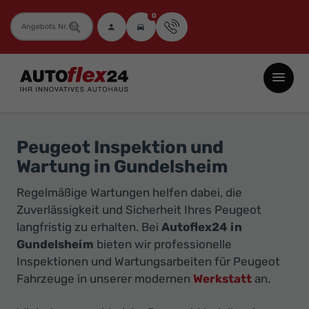
0
Fahrzeugnummer
Autoflex24
GmbH
-
EU-
Peugeot Inspektion und
Neuwagen
Wartung in Gundelsheim
Jahreswagen
Regelmäßige Wartungen helfen dabei, die
und
Zuverlässigkeit und Sicherheit Ihres Peugeot
Gebrauchtwagen
langfristig zu erhalten. Bei
Autoflex24 in
zu
Gundelsheim
bieten wir professionelle
Top-
Inspektionen und Wartungsarbeiten für Peugeot
Preisen
Fahrzeuge in unserer modernen
Werkstatt
an.
-