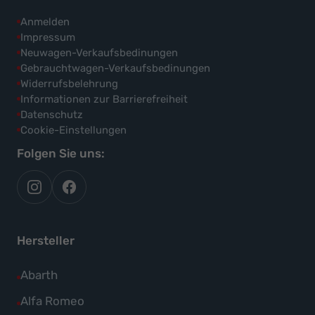
Anmelden
Impressum
Neuwagen-Verkaufsbedinungen
Gebrauchtwagen-Verkaufsbedinungen
Widerrufsbelehrung
Informationen zur Barrierefreiheit
Datenschutz
Cookie-Einstellungen
Folgen Sie uns:
autoflex
autoflex24
auf
auf
instagram
facebook
Hersteller
Alle
Abarth
Fahrzeuge
Alle
Alfa Romeo