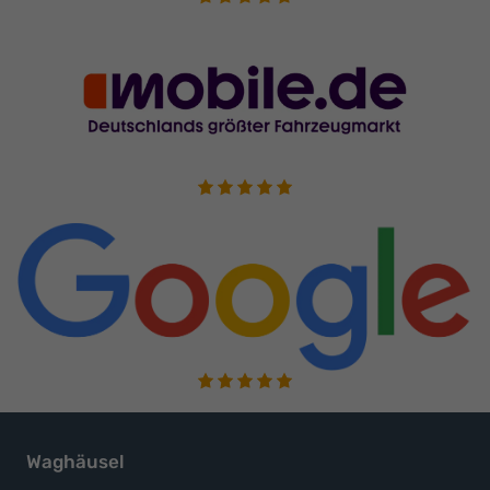
Waghäusel