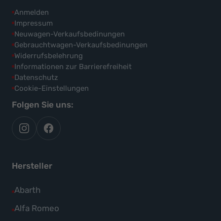
Anmelden
Impressum
Neuwagen-Verkaufsbedinungen
Gebrauchtwagen-Verkaufsbedinungen
Widerrufsbelehrung
Informationen zur Barrierefreiheit
Datenschutz
Cookie-Einstellungen
Folgen Sie uns:
autoflex
autoflex24
auf
auf
instagram
facebook
Hersteller
Alle
Abarth
Fahrzeuge
Alle
Alfa Romeo
von