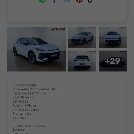
Whatsapp
Facebook
Twitter
Pinterest
Link
+29
AUSSENFARBE
Pure Weiss / schwarzes Dach
INNENAUSSTATTUNG
Stoff Schwarz
GETRIEBE
Autom. 7-Gang
ANTRIEBSACHSE
Frontantrieb
ZYLINDER
4
SCHADSTOFFKLASSE
Euro 6e
HUBRAUM