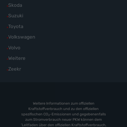
von
Fahrzeuge
Alle
Skoda
anzeigen
Renault
von
Fahrzeuge
Alle
Suzuki
anzeigen
SEAT
von
Fahrzeuge
Alle
Toyota
anzeigen
Skoda
von
Fahrzeuge
Alle
Volkswagen
anzeigen
Suzuki
von
Fahrzeuge
Alle
Volvo
anzeigen
Toyota
von
Fahrzeuge
Alle
Weitere
anzeigen
Volkswagen
von
Fahrzeuge
Alle
Zeekr
anzeigen
Volvo
von
Fahrzeuge
anzeigen
Weitere
von
anzeigen
Zeekr
anzeigen
Weitere Informationen zum offiziellen
Kraftstoffverbrauch und zu den offiziellen
spezifischen CO
-Emissionen und gegebenenfalls
2
zum Stromverbrauch neuer PKW können dem
'Leitfaden über den offiziellen Kraftstoffverbrauch,