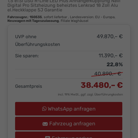
1,5 eTSI DSG R-Line LED Plus Anhängerkupplung Navi
Ihr
Digital Pro Sitzheizung beheiztes Lenkrad 18 Zoll Alu
el.Heckklappe 5J Garantie
Innovatives
Fahrzeugnr.
:
150535
,
sofort lieferbar
, Landesversion: EU - Europa,
Autohaus
Neuwagen mit Tageszulassung
, Filiale Waghäusel
49.870,– €
UVP ohne
Überführungskosten
11.390,– €
Sie sparen:
22,8%
40.890,– €
38.480,– €
Gesamtpreis
incl. 19% MwSt., ggf. zzgl. Überführungkosten
WhatsApp anfragen
Fahrzeug anfragen