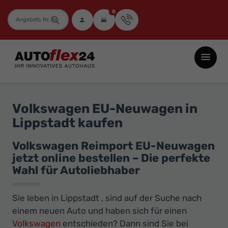
0
Fahrzeugnummer
Autoflex24
GmbH
-
EU-
Volkswagen EU-Neuwagen in
Neuwagen
Lippstadt kaufen
Jahreswagen
und
Volkswagen Reimport EU-Neuwagen
jetzt online bestellen – Die perfekte
Gebrauchtwagen
Wahl für Autoliebhaber
zu
Top-
Sie leben in Lippstadt , sind auf der Suche nach
Preisen
einem neuen Auto und haben sich für einen
-
Volkswagen
entschieden? Dann sind Sie bei