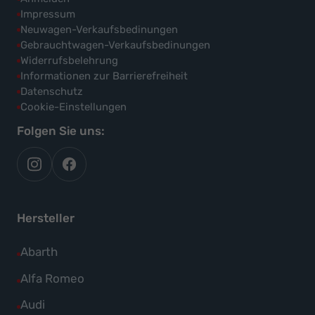
Impressum
Neuwagen-Verkaufsbedinungen
Gebrauchtwagen-Verkaufsbedinungen
Widerrufsbelehrung
Informationen zur Barrierefreiheit
Datenschutz
Cookie-Einstellungen
Folgen Sie uns:
autoflex
autoflex24
auf
auf
instagram
facebook
Hersteller
Alle
Abarth
Fahrzeuge
Alle
Alfa Romeo
von
Fahrzeuge
Alle
Audi
Abarth