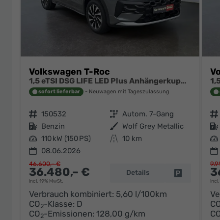
Volkswagen T-Roc
V
1,5 eTSI DSG LIFE LED Plus Anhängerkupplung Navigation Digital Pro Sitzheizung beheiztes Lenkrad 17 Zoll Alu 5J Garantie
sofort lieferbar
Neuwagen mit Tageszulassung
Fahrzeugnr.
150532
Getriebe
Autom. 7-Gang
Fahrzeugnr.
Kraftstoff
Benzin
Außenfarbe
Wolf Grey Metallic
Kraftstoff
Leistung
110 kW (150 PS)
Kilometerstand
10 km
Leistung
08.06.2026
46.600,– €
9.9
36.480,– €
3
Details
Fahrzeug pa
incl. 19% MwSt.
incl
Verbrauch kombiniert:
5,60 l/100km
Ve
CO
-Klasse:
D
C
2
CO
-Emissionen:
128,00 g/km
C
2