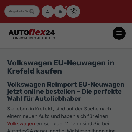
0
Fahrzeugnummer
Autoflex24
GmbH
-
EU-
Volkswagen EU-Neuwagen in
Neuwagen
Krefeld kaufen
Jahreswagen
und
Volkswagen Reimport EU-Neuwagen
jetzt online bestellen – Die perfekte
Gebrauchtwagen
Wahl für Autoliebhaber
zu
Top-
Sie leben in Krefeld , sind auf der Suche nach
einem neuen Auto und haben sich für einen
Preisen
Volkswagen
entschieden? Dann sind Sie bei
-
Autoflex24 genau richtig! Wir bieten Ihnen eine