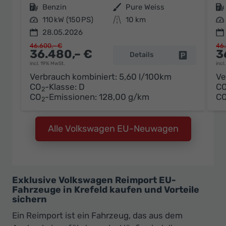
Kraftstoff
Benzin
Außenfarbe
Pure Weiss
Kraftstoff
Leistung
110 kW (150 PS)
Kilometerstand
10 km
Leistung
28.05.2026
46.600,– €
46.
36.480,– €
3
Details
Fahrzeug pa
incl. 19% MwSt.
incl
Verbrauch kombiniert:
5,60 l/100km
Ve
CO
-Klasse:
D
C
2
CO
-Emissionen:
128,00 g/km
C
2
Alle Volkswagen EU-Neuwagen
Exklusive Volkswagen Reimport EU-
Fahrzeuge in Krefeld kaufen und Vorteile
sichern
Ein Reimport ist ein Fahrzeug, das aus dem