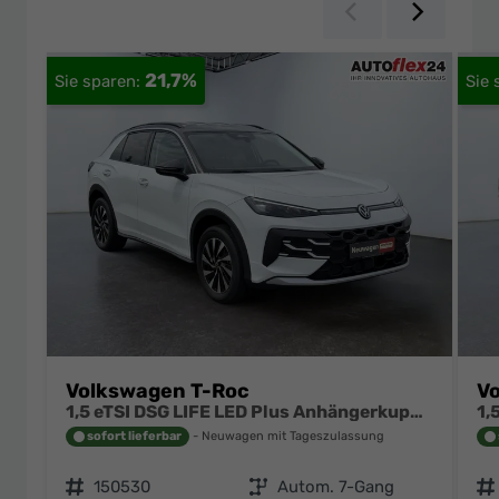
Zurück
Weiter
21,7%
Volkswagen T-Roc
V
1,5 eTSI DSG LIFE LED Plus Anhängerkupplung Navigation Digital Pro Sitzheizung beheiztes Lenkrad 17 Zoll Alu 5J Garantie
sofort lieferbar
Neuwagen mit Tageszulassung
Fahrzeugnr.
150530
Getriebe
Autom. 7-Gang
Fahrzeugnr.