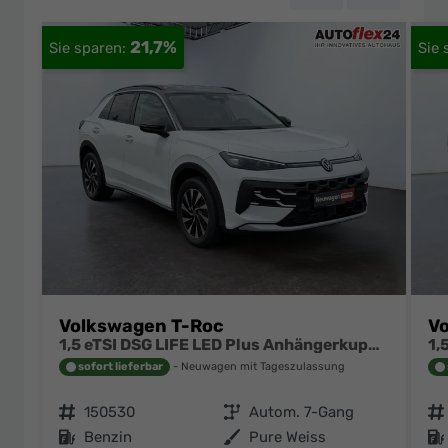
21,7%
Volkswagen T-Roc
V
1,5 eTSI DSG LIFE LED Plus Anhängerkupplung Navigation Digital Pro Sitzheizung beheiztes Lenkrad 17 Zoll Alu 5J Garantie
sofort lieferbar
Neuwagen mit Tageszulassung
Fahrzeugnr.
150530
Getriebe
Autom. 7-Gang
Fahrzeugnr.
Kraftstoff
Benzin
Außenfarbe
Pure Weiss
Kraftstoff