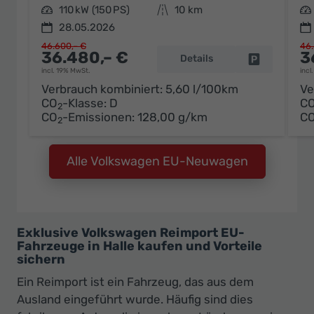
Leistung
110 kW (150 PS)
Kilometerstand
10 km
Leistung
28.05.2026
46.600,– €
46.
36.480,– €
3
Details
Fahrzeug pa
incl. 19% MwSt.
incl
Verbrauch kombiniert:
5,60 l/100km
Ve
CO
-Klasse:
D
C
2
CO
-Emissionen:
128,00 g/km
C
2
Alle Volkswagen EU-Neuwagen
Exklusive Volkswagen Reimport EU-
Fahrzeuge in Halle kaufen und Vorteile
sichern
Ein Reimport ist ein Fahrzeug, das aus dem
Ausland eingeführt wurde. Häufig sind dies