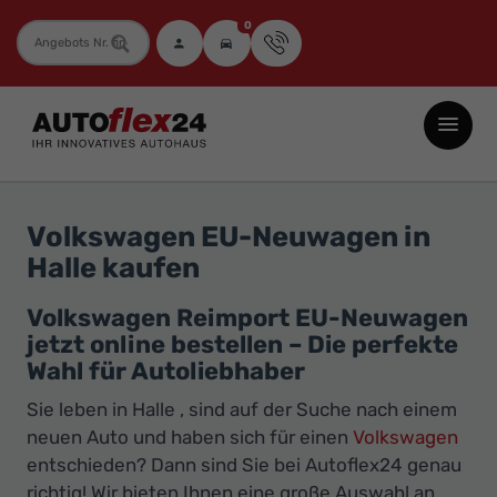
0
Fahrzeugnummer
Autoflex24
GmbH
-
EU-
Volkswagen EU-Neuwagen in
Neuwagen
Halle kaufen
Jahreswagen
und
Volkswagen Reimport EU-Neuwagen
jetzt online bestellen – Die perfekte
Gebrauchtwagen
Wahl für Autoliebhaber
zu
Top-
Sie leben in Halle , sind auf der Suche nach einem
neuen Auto und haben sich für einen
Volkswagen
Preisen
entschieden? Dann sind Sie bei Autoflex24 genau
-
richtig! Wir bieten Ihnen eine große Auswahl an