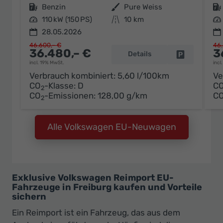
Kraftstoff
Benzin
Außenfarbe
Pure Weiss
Kraftstoff
Leistung
110 kW (150 PS)
Kilometerstand
10 km
Leistung
28.05.2026
46.600,– €
46.
36.480,– €
3
Details
Fahrzeug pa
incl. 19% MwSt.
incl
Verbrauch kombiniert:
5,60 l/100km
Ve
CO
-Klasse:
D
C
2
CO
-Emissionen:
128,00 g/km
C
2
Alle Volkswagen EU-Neuwagen
Exklusive Volkswagen Reimport EU-
Fahrzeuge in Freiburg kaufen und Vorteile
sichern
Ein Reimport ist ein Fahrzeug, das aus dem