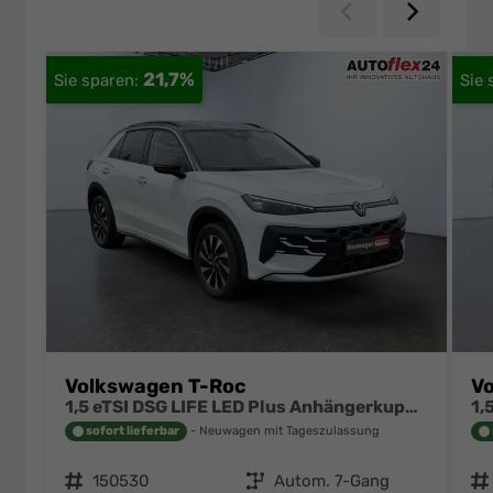
Zurück
Weiter
21,7%
Volkswagen T-Roc
V
1,5 eTSI DSG LIFE LED Plus Anhängerkupplung Navigation Digital Pro Sitzheizung beheiztes Lenkrad 17 Zoll Alu 5J Garantie
sofort lieferbar
Neuwagen mit Tageszulassung
Fahrzeugnr.
150530
Getriebe
Autom. 7-Gang
Fahrzeugnr.