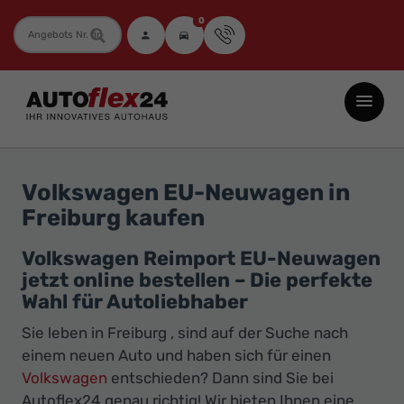
0
Fahrzeugnummer
Autoflex24
GmbH
-
EU-
Volkswagen EU-Neuwagen in
Neuwagen
Freiburg kaufen
Jahreswagen
und
Volkswagen Reimport EU-Neuwagen
jetzt online bestellen – Die perfekte
Gebrauchtwagen
Wahl für Autoliebhaber
zu
Top-
Sie leben in Freiburg , sind auf der Suche nach
einem neuen Auto und haben sich für einen
Preisen
Volkswagen
entschieden? Dann sind Sie bei
-
Autoflex24 genau richtig! Wir bieten Ihnen eine