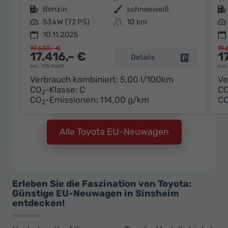
Kraftstoff
Benzin
Außenfarbe
schneeweiß
Kraftstoff
Leistung
53 kW (72 PS)
Kilometerstand
10 km
Leistung
10.11.2025
19.630,– €
19.
17.416,– €
1
Details
Fahrzeug pa
incl. 19% MwSt.
incl
Verbrauch kombiniert:
5,00 l/100km
Ve
CO
-Klasse:
C
C
2
CO
-Emissionen:
114,00 g/km
C
2
Alle Toyota EU-Neuwagen
Erleben Sie die Faszination von Toyota:
Günstige EU-Neuwagen in Sinsheim
entdecken!