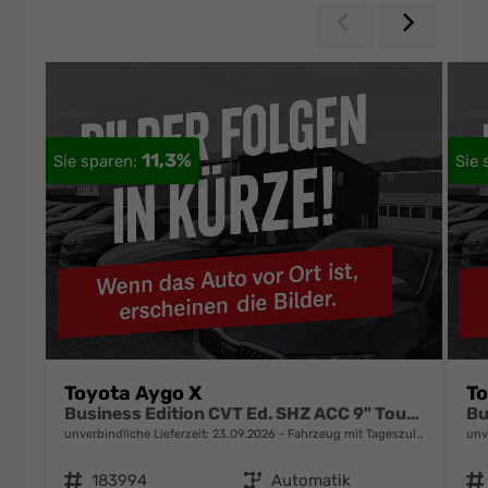
Zurück
Weiter
11,3%
Toyota Aygo X
To
Business Edition CVT Ed. SHZ ACC 9" Touch CarPlay
unverbindliche Lieferzeit:
23.09.2026
Fahrzeug mit Tageszulassung
unv
Fahrzeugnr.
183994
Getriebe
Automatik
Fahrzeugnr.