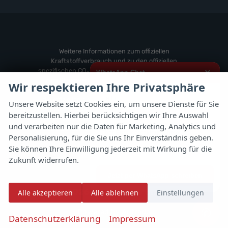
Fahrzeuge
anzeigen
Weitere
von
anzeigen
Zeekr
anzeigen
Weitere Informationen zum offiziellen
Kraftstoffverbrauch und zu den offiziellen
spezifischen CO
-Emissionen und gegebenenfalls
×
WhatsApp Chat
2
zum Stromverbrauch neuer PKW können dem
Wir respektieren Ihre Privatsphäre
'Leitfaden über den offiziellen Kraftstoffverbrauch,
Hallo,
die offiziellen spezifischen CO
-Emissionen und
2
Unsere Website setzt Cookies ein, um unsere Dienste für Sie
den offiziellen Stromverbrauch neuer PKW'
bereitzustellen. Hierbei berücksichtigen wir Ihre Auswahl
ich interessiere mich für das oben
entnommen werden, der an allen Verkaufsstellen
genannte Fahrzeug und freue mich
und verarbeiten nur die Daten für Marketing, Analytics und
und bei der 'Deutschen Automobil Treuhand
über Eure Kontaktaufnahme.
Personalisierung, für die Sie uns Ihr Einverständnis geben.
GmbH' unentgeltlich erhältlich ist unter
Sie können Ihre Einwilligung jederzeit mit Wirkung für die
www.dat.de.
Viele Grüße
Zukunft widerrufen.
Jetzt per WhatsApp schreiben
© 2026
Autoflex 24 GmbH
Alle akzeptieren
Alle ablehnen
Einstellungen
✆
Powered by Autrado
Datenschutzerklärung
Impressum