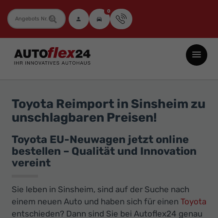
0
Fahrzeugnummer
Autoflex24
GmbH
-
EU-
Toyota Reimport in Sinsheim zu
Neuwagen
unschlagbaren Preisen!
Jahreswagen
und
Toyota EU-Neuwagen jetzt online
bestellen – Qualität und Innovation
Gebrauchtwagen
vereint
zu
Top-
Sie leben in Sinsheim, sind auf der Suche nach
Preisen
einem neuen Auto und haben sich für einen
Toyota
-
entschieden? Dann sind Sie bei Autoflex24 genau