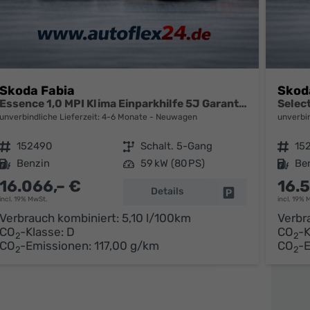
Skoda Fabia
Skod
Essence 1,0 MPI Klima Einparkhilfe 5J Garantie LED Scheinwerfer Bluetooth
unverbindliche Lieferzeit: 4-6 Monate
Neuwagen
unverbin
Fahrzeugnr.
152490
Getriebe
Schalt. 5-Gang
Fahrzeugnr.
15
Kraftstoff
Benzin
Leistung
59 kW (80 PS)
Kraftstoff
Be
16.066,– €
16.
Details
parken
Fahrzeug parken
incl. 19% MwSt.
incl. 19% 
Verbrauch kombiniert:
5,10 l/100km
Verbr
CO
-Klasse:
D
CO
-K
2
2
CO
-Emissionen:
117,00 g/km
CO
-
2
2