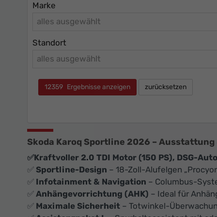
Marke
alles ausgewählt
Standort
alles ausgewählt
12359
Ergebnisse anzeigen
zurücksetzen
Skoda Karoq Sportline 2026 – Ausstattung 
✅Kraftvoller 2.0 TDI Motor (150 PS), DSG-Aut
✅
Sportline-Design
– 18-Zoll-Alufelgen „Procyo
✅
Infotainment & Navigation
– Columbus-Syst
✅
Anhängevorrichtung (AHK)
– Ideal für Anhän
✅
Maximale Sicherheit
– Totwinkel-Überwachun