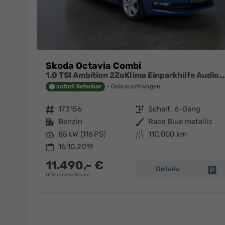
Skoda Octavia Combi
1.0 TSI Ambition 2ZoKlima Einparkhilfe Audio Swing
sofort lieferbar
Gebrauchtwagen
Fahrzeugnr.
173156
Getriebe
Schalt. 6-Gang
Kraftstoff
Benzin
Außenfarbe
Race Blue metallic
Leistung
85 kW (116 PS)
Kilometerstand
110.000 km
16.10.2019
11.490,– €
Details
Fa
Differenzbesteuert