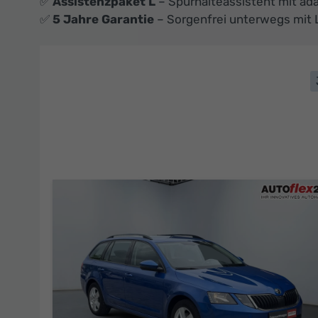
✅
Assistenzpaket L
– Spurhalteassistent mit ad
✅
5 Jahre Garantie
– Sorgenfrei unterwegs mit 