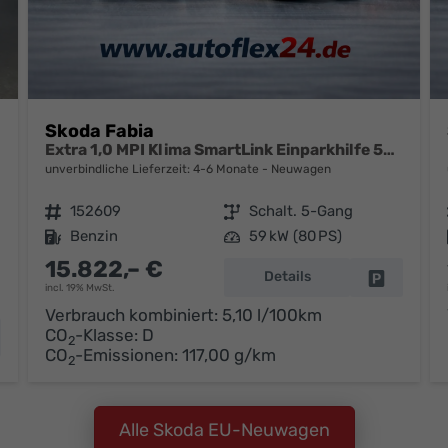
Skoda Fabia
Extra 1,0 MPI Klima SmartLink Einparkhilfe 5J Garantie LED Scheinwerfer Bluetooth
unverbindliche Lieferzeit: 4-6 Monate
Neuwagen
Fahrzeugnr.
152609
Getriebe
Schalt. 5-Gang
Kraftstoff
Benzin
Leistung
59 kW (80 PS)
15.822,– €
Details
Fahrzeug 
incl. 19% MwSt.
Verbrauch kombiniert:
5,10 l/100km
CO
-Klasse:
D
hrzeug parken
2
CO
-Emissionen:
117,00 g/km
2
Alle Skoda EU-Neuwagen