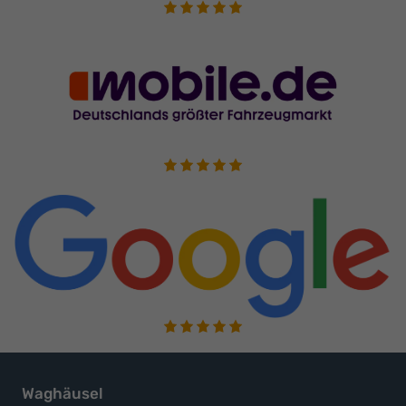
Waghäusel