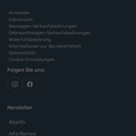
Anmelden
Impressum
Neuwagen-Verkaufsbedinungen
Gebrauchtwagen-Verkaufsbedinungen
Widerrufsbelehrung
Informationen zur Barrierefreiheit
Datenschutz
Cookie-Einstellungen
Folgen Sie uns:
autoflex
autoflex24
auf
auf
instagram
facebook
Hersteller
Alle
Abarth
Fahrzeuge
Alle
Alfa Romeo