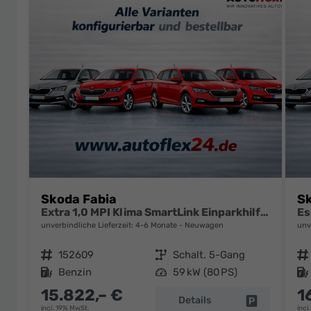
Skoda Fabia
Sk
Extra 1,0 MPI Klima SmartLink Einparkhilfe 5J Garantie LED Scheinwerfer Bluetooth
unverbindliche Lieferzeit: 4-6 Monate
Neuwagen
unv
Fahrzeugnr.
152609
Getriebe
Schalt. 5-Gang
Fahrzeugnr.
Kraftstoff
Benzin
Leistung
59 kW (80 PS)
Kraftstoff
15.822,– €
1
Details
Fahrzeug pa
incl. 19% MwSt.
incl