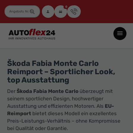
0
Fahrzeugnummer
Autoflex24
GmbH
-
EU-
Škoda Fabia Monte Carlo
Neuwagen
Reimport – Sportlicher Look,
Jahreswagen
top Ausstattung
und
Der
Škoda Fabia Monte Carlo
überzeugt mit
Gebrauchtwagen
seinem sportlichen Design, hochwertiger
zu
Ausstattung und effizienten Motoren. Als
EU-
Top-
Reimport
bietet dieses Modell ein exzellentes
Preisen
Preis-Leistungs-Verhältnis – ohne Kompromisse
-
bei Qualität oder Garantie.