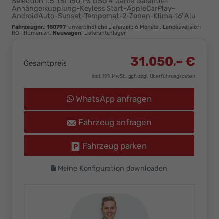
Selection 1.5 TSI 150 PS DSG 4 Jahre Garantie-
Ihr
Anhängerkupplung-Keyless Start-AppleCarPlay-
AndroidAuto-Sunset-Tempomat-2-Zonen-Klima-16''Alu
Innovatives
Fahrzeugnr.
:
180797
, unverbindliche Lieferzeit:
6 Monate
, Landesversion:
Autohaus
RO - Rumänien,
Neuwagen
, Lieferantenlager
31.050,– €
Gesamtpreis
incl. 19% MwSt., ggf. zzgl. Überführungkosten
WhatsApp anfragen
Fahrzeug anfragen
Fahrzeug parken
Meine Konfiguration downloaden