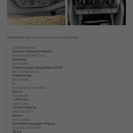
Beispielbilder, ggf. teilweise mit Sonderausstattung
AUSSENFARBE
Smokey Diomond Metallic
INNENAUSSTATTUNG
Anthrazit
GETRIEBE
Doppelkupplungsgetriebe (DSG)
ANTRIEBSACHSE
Frontantrieb
ZYLINDER
4
SCHADSTOFFKLASSE
Euro 6
HUBRAUM
1.498 ccm
LEISTUNG
110 kW (150 PS)
KRAFTSTOFF
Benzin
KATEGORIE
SUV/Geländewagen/Pickup
KILOMETERSTAND
10 km