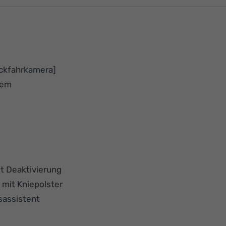
ückfahrkamera]
tem
it Deaktivierung
 mit Kniepolster
sassistent