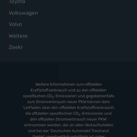
Alle
Toyota
anzeigen
Skoda
von
Fahrzeuge
Alle
Volkswagen
anzeigen
Suzuki
von
Fahrzeuge
Alle
Volvo
anzeigen
Toyota
von
Fahrzeuge
Alle
Weitere
anzeigen
Volkswagen
von
Fahrzeuge
Alle
Zeekr
anzeigen
Volvo
von
Fahrzeuge
anzeigen
Weitere
von
anzeigen
Zeekr
anzeigen
Weitere Informationen zum offiziellen
Kraftstoffverbrauch und zu den offiziellen
spezifischen CO
-Emissionen und gegebenenfalls
2
zum Stromverbrauch neuer PKW können dem
'Leitfaden über den offiziellen Kraftstoffverbrauch,
die offiziellen spezifischen CO
-Emissionen und
2
den offiziellen Stromverbrauch neuer PKW'
entnommen werden, der an allen Verkaufsstellen
und bei der 'Deutschen Automobil Treuhand
GmbH' unentgeltlich erhältlich ist unter