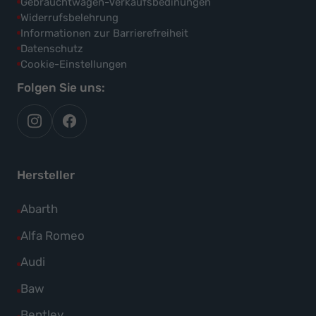
Gebrauchtwagen-Verkaufsbedinungen
Widerrufsbelehrung
Informationen zur Barrierefreiheit
Datenschutz
Cookie-Einstellungen
Folgen Sie uns:
autoflex
autoflex24
auf
auf
instagram
facebook
Hersteller
Alle
Abarth
Fahrzeuge
Alle
Alfa Romeo
von
Fahrzeuge
Alle
Audi
Abarth
von
Fahrzeuge
Alle
Baw
anzeigen
Alfa
von
Fahrzeuge
Alle
Bentley