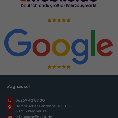
Waghäusel
06269 42 87 00
Hambrücker Landstraße 6 + 8
68753 Waghäusel
info@autoflex24.de