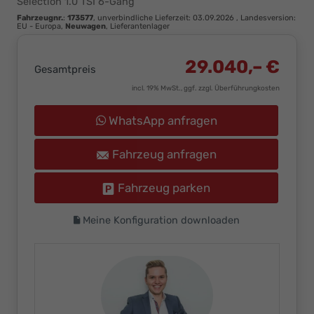
Selection 1.0 TSI 6-Gang
Ihr
Fahrzeugnr.
:
173577
, unverbindliche Lieferzeit:
03.09.2026
, Landesversion:
Innovatives
EU - Europa,
Neuwagen
, Lieferantenlager
Autohaus
29.040,– €
Gesamtpreis
incl. 19% MwSt., ggf. zzgl. Überführungkosten
WhatsApp anfragen
Fahrzeug anfragen
Fahrzeug parken
Meine Konfiguration downloaden