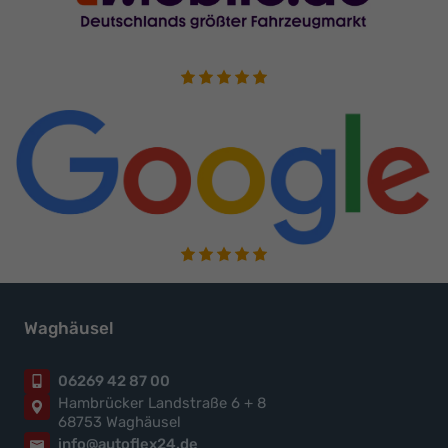
Waghäusel
06269 42 87 00
Hambrücker Landstraße 6 + 8
68753 Waghäusel
info@autoflex24.de