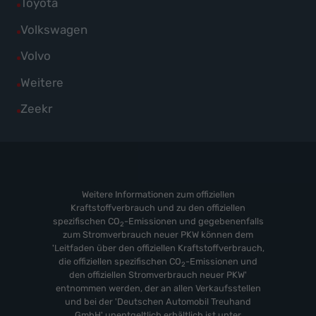
Alle
Toyota
anzeigen
Skoda
von
Fahrzeuge
Alle
Volkswagen
anzeigen
Suzuki
von
Fahrzeuge
Alle
Volvo
anzeigen
Toyota
von
Fahrzeuge
Alle
Weitere
anzeigen
Volkswagen
von
Fahrzeuge
Alle
Zeekr
anzeigen
Volvo
von
Fahrzeuge
anzeigen
Weitere
von
anzeigen
Zeekr
anzeigen
Weitere Informationen zum offiziellen
Kraftstoffverbrauch und zu den offiziellen
spezifischen CO
-Emissionen und gegebenenfalls
2
zum Stromverbrauch neuer PKW können dem
'Leitfaden über den offiziellen Kraftstoffverbrauch,
die offiziellen spezifischen CO
-Emissionen und
2
den offiziellen Stromverbrauch neuer PKW'
entnommen werden, der an allen Verkaufsstellen
und bei der 'Deutschen Automobil Treuhand
GmbH' unentgeltlich erhältlich ist unter