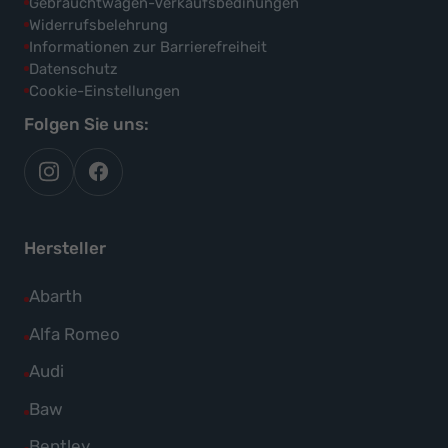
Gebrauchtwagen-Verkaufsbedinungen
Widerrufsbelehrung
Informationen zur Barrierefreiheit
Datenschutz
Cookie-Einstellungen
Folgen Sie uns:
autoflex
autoflex24
auf
auf
instagram
facebook
Hersteller
Alle
Abarth
Fahrzeuge
Alle
Alfa Romeo
von
Fahrzeuge
Alle
Audi
Abarth
von
Fahrzeuge
Alle
Baw
anzeigen
Alfa
von
Fahrzeuge
Alle
Bentley