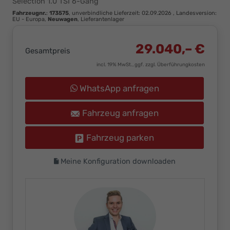
Selection 1.0 TSI 6-Gang
Ihr
Fahrzeugnr.
:
173575
, unverbindliche Lieferzeit:
02.09.2026
, Landesversion:
Innovatives
EU - Europa,
Neuwagen
, Lieferantenlager
Autohaus
29.040,– €
Gesamtpreis
incl. 19% MwSt., ggf. zzgl. Überführungkosten
WhatsApp anfragen
Fahrzeug anfragen
Fahrzeug parken
Meine Konfiguration downloaden