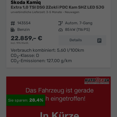
Skoda Kamiq
Extra 1,0 TSI DSG 2Zokli PDC Kam SHZ LED 5JG
unverbindliche Lieferzeit: 3-5 Monate
Neuwagen
Fahrzeugnr.
143554
Getriebe
Autom. 7-Gang
Kraftstoff
Benzin
Leistung
85 kW (116 PS)
22.859,– €
Details
Fahrzeug 
incl. 19% MwSt.
Verbrauch kombiniert:
5,60 l/100km
CO
-Klasse:
D
2
CO
-Emissionen:
127,00 g/km
2
28,4%