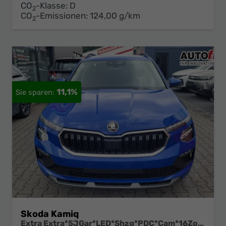
CO
-Klasse:
D
2
CO
-Emissionen:
124,00 g/km
2
11,1%
Skoda Kamiq
Extra Extra*5JGar*LED*Shzg*PDC*Cam*16Zoll*ACA*