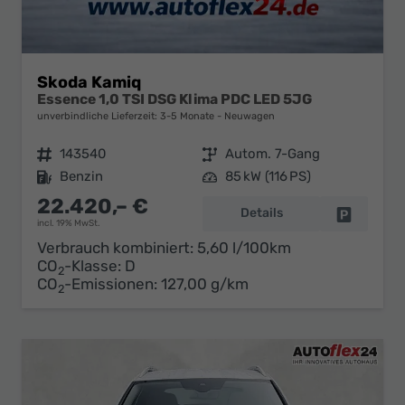
Skoda Kamiq
Essence 1,0 TSI DSG Klima PDC LED 5JG
unverbindliche Lieferzeit: 3-5 Monate
Neuwagen
Fahrzeugnr.
143540
Getriebe
Autom. 7-Gang
Kraftstoff
Benzin
Leistung
85 kW (116 PS)
22.420,– €
Details
Fahrzeug 
incl. 19% MwSt.
Verbrauch kombiniert:
5,60 l/100km
CO
-Klasse:
D
2
CO
-Emissionen:
127,00 g/km
2