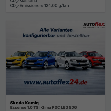
CO
-Klasse:
D
2
CO
-Emissionen:
124,00 g/km
2
Skoda Kamiq
Essence 1,0 TSI Klima PDC LED 5JG