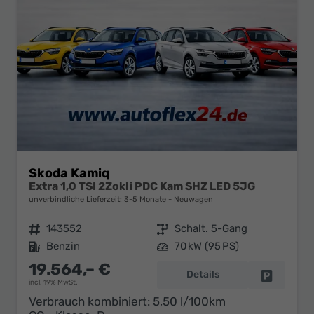
Skoda Kamiq
Extra 1,0 TSI 2Zokli PDC Kam SHZ LED 5JG
unverbindliche Lieferzeit: 3-5 Monate
Neuwagen
Fahrzeugnr.
143552
Getriebe
Schalt. 5-Gang
Kraftstoff
Benzin
Leistung
70 kW (95 PS)
19.564,– €
Details
Fahrzeug 
incl. 19% MwSt.
Verbrauch kombiniert:
5,50 l/100km