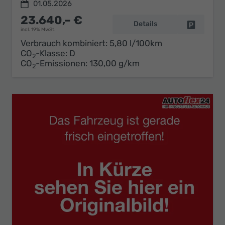
01.05.2026
23.640,– €
Details
Fahrzeug 
incl. 19% MwSt.
Verbrauch kombiniert:
5,80 l/100km
CO
-Klasse:
D
2
CO
-Emissionen:
130,00 g/km
2