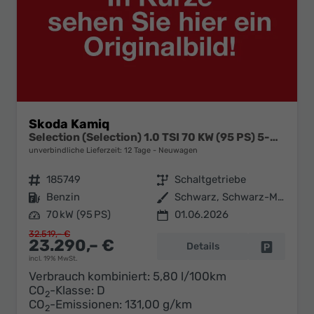
Skoda Kamiq
Selection (Selection) 1.0 TSI 70 KW (95 PS) 5-Gang Schaltgetriebe
unverbindliche Lieferzeit:
12 Tage
Neuwagen
Fahrzeugnr.
185749
Getriebe
Schaltgetriebe
Kraftstoff
Benzin
Außenfarbe
Schwarz, Schwarz-Magic Perleffekt (1Z)
Leistung
70 kW (95 PS)
01.06.2026
32.519,– €
23.290,– €
Details
Fahrzeug 
incl. 19% MwSt.
Verbrauch kombiniert:
5,80 l/100km
CO
-Klasse:
D
2
CO
-Emissionen:
131,00 g/km
2