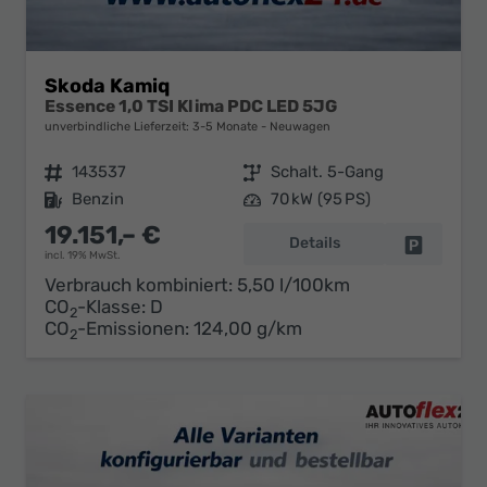
Skoda Kamiq
Essence 1,0 TSI Klima PDC LED 5JG
unverbindliche Lieferzeit: 3-5 Monate
Neuwagen
Fahrzeugnr.
143537
Getriebe
Schalt. 5-Gang
Kraftstoff
Benzin
Leistung
70 kW (95 PS)
19.151,– €
Details
Fahrzeug 
incl. 19% MwSt.
Verbrauch kombiniert:
5,50 l/100km
CO
-Klasse:
D
2
CO
-Emissionen:
124,00 g/km
2