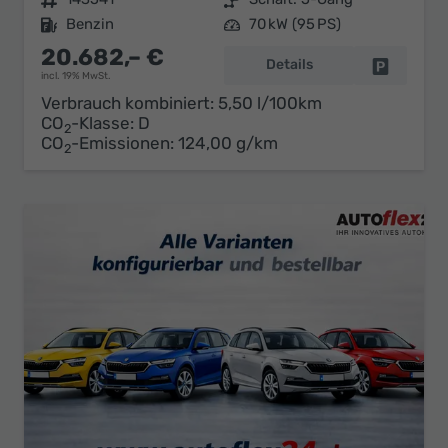
Kraftstoff
Benzin
Leistung
70 kW (95 PS)
20.682,– €
Details
Fahrzeug 
incl. 19% MwSt.
Verbrauch kombiniert:
5,50 l/100km
CO
-Klasse:
D
2
CO
-Emissionen:
124,00 g/km
2