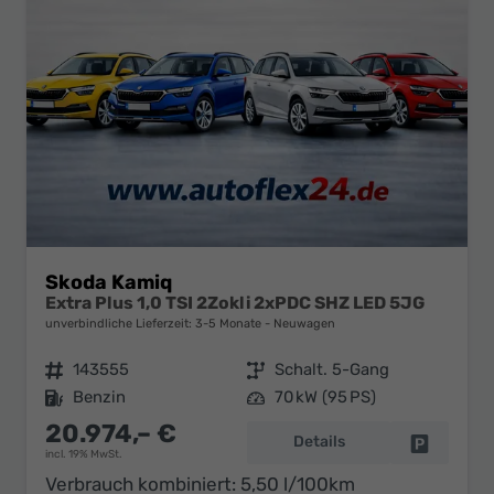
Skoda Kamiq
Extra Plus 1,0 TSI 2Zokli 2xPDC SHZ LED 5JG
unverbindliche Lieferzeit: 3-5 Monate
Neuwagen
Fahrzeugnr.
143555
Getriebe
Schalt. 5-Gang
Kraftstoff
Benzin
Leistung
70 kW (95 PS)
20.974,– €
Details
Fahrzeug 
incl. 19% MwSt.
Verbrauch kombiniert:
5,50 l/100km