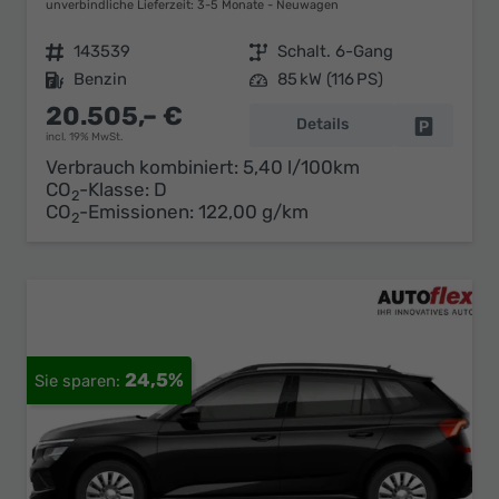
unverbindliche Lieferzeit: 3-5 Monate
Neuwagen
Fahrzeugnr.
143539
Getriebe
Schalt. 6-Gang
Kraftstoff
Benzin
Leistung
85 kW (116 PS)
20.505,– €
Details
Fahrzeug 
incl. 19% MwSt.
Verbrauch kombiniert:
5,40 l/100km
CO
-Klasse:
D
2
CO
-Emissionen:
122,00 g/km
2
24,5%