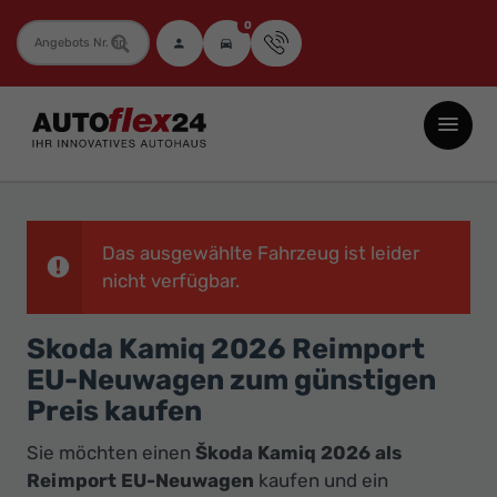
0
Fahrzeugnummer
Autoflex24
GmbH
-
EU-
Neuwagen
Das ausgewählte Fahrzeug ist leider
Jahreswagen
nicht verfügbar.
und
Skoda Kamiq 2026 Reimport
Gebrauchtwagen
EU-Neuwagen zum günstigen
zu
Preis kaufen
Top-
Preisen
Sie möchten einen
Škoda Kamiq 2026 als
-
Reimport EU-Neuwagen
kaufen und ein