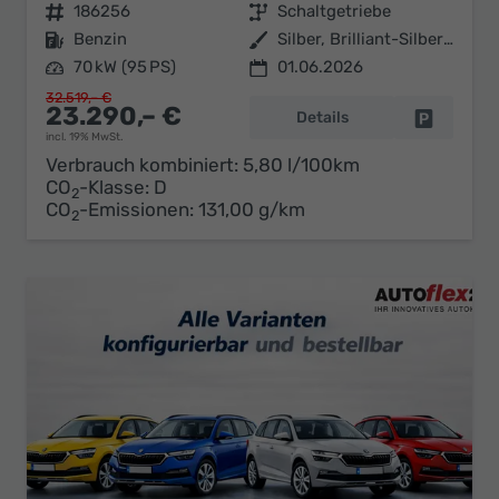
Fahrzeugnr.
186256
Getriebe
Schaltgetriebe
Kraftstoff
Benzin
Außenfarbe
Silber, Brilliant-Silber Metallic (8E)
Leistung
70 kW (95 PS)
01.06.2026
32.519,– €
23.290,– €
Details
Fahrzeug 
incl. 19% MwSt.
Verbrauch kombiniert:
5,80 l/100km
CO
-Klasse:
D
2
CO
-Emissionen:
131,00 g/km
2