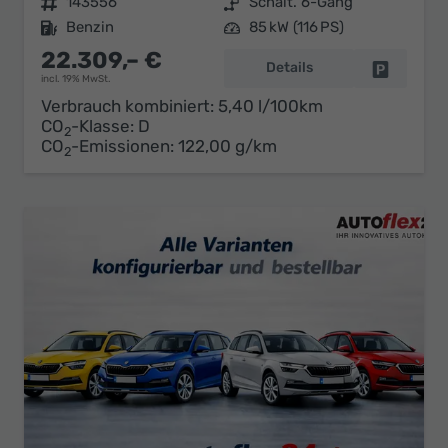
Fahrzeugnr.
143556
Getriebe
Schalt. 6-Gang
Kraftstoff
Benzin
Leistung
85 kW (116 PS)
22.309,– €
Details
Fahrzeug 
incl. 19% MwSt.
Verbrauch kombiniert:
5,40 l/100km
CO
-Klasse:
D
2
CO
-Emissionen:
122,00 g/km
2