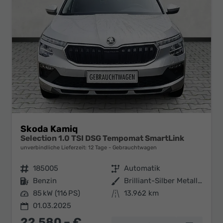
Skoda Kamiq
Selection 1.0 TSI DSG Tempomat SmartLink
unverbindliche Lieferzeit:
12 Tage
Gebrauchtwagen
Fahrzeugnr.
185005
Getriebe
Automatik
Kraftstoff
Benzin
Außenfarbe
Brilliant-Silber Metallic
Leistung
85 kW (116 PS)
Kilometerstand
13.962 km
01.03.2025
22.580,– €