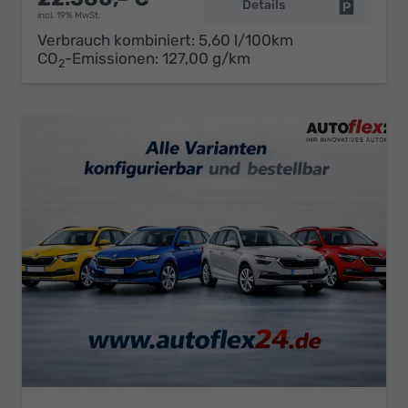
Details
Fahrzeug 
incl. 19% MwSt.
Verbrauch kombiniert:
5,60 l/100km
CO
-Emissionen:
127,00 g/km
2