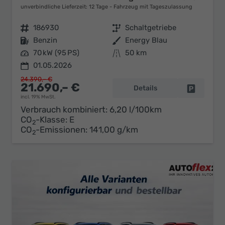
unverbindliche Lieferzeit:
12 Tage
Fahrzeug mit Tageszulassung
Fahrzeugnr.
186930
Getriebe
Schaltgetriebe
Kraftstoff
Benzin
Außenfarbe
Energy Blau
Leistung
70 kW (95 PS)
Kilometerstand
50 km
01.05.2026
24.390,– €
21.690,– €
Details
Fahrzeug 
incl. 19% MwSt.
Verbrauch kombiniert:
6,20 l/100km
CO
-Klasse:
E
2
CO
-Emissionen:
141,00 g/km
2