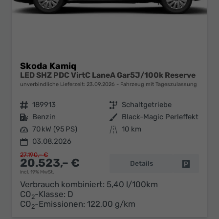
Skoda Kamiq
LED SHZ PDC VirtC LaneA Gar5J/100k Reserve
unverbindliche Lieferzeit:
23.09.2026
Fahrzeug mit Tageszulassung
Fahrzeugnr.
189913
Getriebe
Schaltgetriebe
Kraftstoff
Benzin
Außenfarbe
Black-Magic Perleffekt
Leistung
70 kW (95 PS)
Kilometerstand
10 km
03.08.2026
27.190,– €
20.523,– €
Details
Fahrzeug 
incl. 19% MwSt.
Verbrauch kombiniert:
5,40 l/100km
CO
-Klasse:
D
2
CO
-Emissionen:
122,00 g/km
2