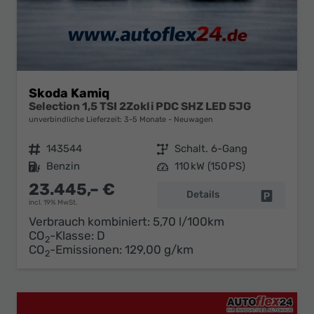
Skoda Kamiq
Selection 1,5 TSI 2Zokli PDC SHZ LED 5JG
unverbindliche Lieferzeit: 3-5 Monate
Neuwagen
Fahrzeugnr.
143544
Getriebe
Schalt. 6-Gang
Kraftstoff
Benzin
Leistung
110 kW (150 PS)
23.445,– €
Details
Fahrzeug 
incl. 19% MwSt.
Verbrauch kombiniert:
5,70 l/100km
CO
-Klasse:
D
2
CO
-Emissionen:
129,00 g/km
2