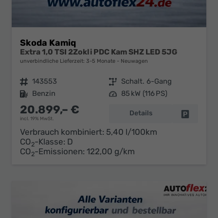
Skoda Kamiq
Extra 1,0 TSI 2Zokli PDC Kam SHZ LED 5JG
unverbindliche Lieferzeit: 3-5 Monate
Neuwagen
Fahrzeugnr.
143553
Getriebe
Schalt. 6-Gang
Kraftstoff
Benzin
Leistung
85 kW (116 PS)
20.899,– €
Details
Fahrzeug 
incl. 19% MwSt.
Verbrauch kombiniert:
5,40 l/100km
CO
-Klasse:
D
2
CO
-Emissionen:
122,00 g/km
2