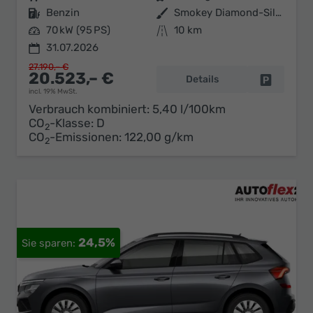
Kraftstoff
Benzin
Außenfarbe
Smokey Diamond-Silber Metallic
Leistung
70 kW (95 PS)
Kilometerstand
10 km
31.07.2026
27.190,– €
20.523,– €
Details
Fahrzeug 
incl. 19% MwSt.
Verbrauch kombiniert:
5,40 l/100km
CO
-Klasse:
D
2
CO
-Emissionen:
122,00 g/km
2
24,5%