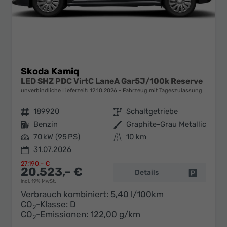
Skoda Kamiq
LED SHZ PDC VirtC LaneA Gar5J/100k Reserve
unverbindliche Lieferzeit:
12.10.2026
Fahrzeug mit Tageszulassung
Fahrzeugnr.
189920
Getriebe
Schaltgetriebe
Kraftstoff
Benzin
Außenfarbe
Graphite-Grau Metallic
Leistung
70 kW (95 PS)
Kilometerstand
10 km
31.07.2026
27.190,– €
20.523,– €
Details
Fahrzeug 
incl. 19% MwSt.
Verbrauch kombiniert:
5,40 l/100km
CO
-Klasse:
D
2
CO
-Emissionen:
122,00 g/km
2