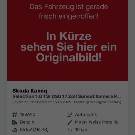
Skoda Kamiq
Selection 1.0 TSI DSG 17 Zoll Sunset Kamera PDC v+h
unverbindliche Lieferzeit:
09.09.2026
Fahrzeug mit Tageszulassung
Fahrzeugnr.
188690
Getriebe
Automatik
Kraftstoff
Benzin
Außenfarbe
Moon-Weiss Metallic
Leistung
85 kW (116 PS)
Kilometerstand
10 km