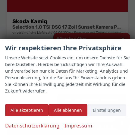
Skoda Kamiq
Selection 1.0 TSI DSG 17 Zoll Sunset Kamera PDC v+h
unverbindliche Lieferzeit:
09.09.2026
Fahrzeug mit Tageszulassung
×
WhatsApp Chat
Fahrzeugnr.
188691
Getriebe
Automatik
Wir respektieren Ihre Privatsphäre
Kraftstoff
Benzin
Außenfarbe
Smokey Diamond Silber Metallic
Hallo,
Unsere Website setzt Cookies ein, um unsere Dienste für Sie
Leistung
85 kW (116 PS)
Kilometerstand
10 km
bereitzustellen. Hierbei berücksichtigen wir Ihre Auswahl
ich interessiere mich für das oben
01.05.2026
genannte Fahrzeug und freue mich
und verarbeiten nur die Daten für Marketing, Analytics und
über Eure Kontaktaufnahme.
23.640,– €
Personalisierung, für die Sie uns Ihr Einverständnis geben.
Details
Fahrzeug 
Sie können Ihre Einwilligung jederzeit mit Wirkung für die
incl. 19% MwSt.
Viele Grüße
Zukunft widerrufen.
Verbrauch kombiniert:
5,80 l/100km
CO
-Klasse:
D
2
Jetzt per WhatsApp schreiben
CO
-Emissionen:
130,00 g/km
2
Alle akzeptieren
Alle ablehnen
Einstellungen
✆
Datenschutzerklärung
Impressum