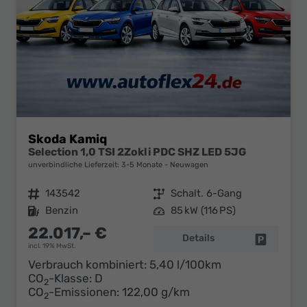
Skoda Kamiq
Selection 1,0 TSI 2Zokli PDC SHZ LED 5JG
unverbindliche Lieferzeit: 3-5 Monate
Neuwagen
Fahrzeugnr.
143542
Getriebe
Schalt. 6-Gang
Kraftstoff
Benzin
Leistung
85 kW (116 PS)
22.017,– €
Details
Fahrzeug 
incl. 19% MwSt.
Verbrauch kombiniert:
5,40 l/100km
CO
-Klasse:
D
2
CO
-Emissionen:
122,00 g/km
2