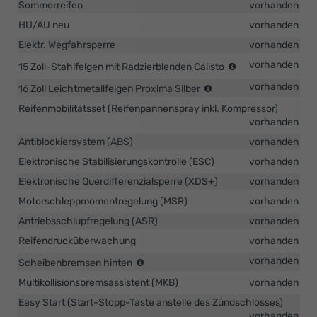
Sommerreifen
vorhanden
HU/AU neu
vorhanden
Elektr. Wegfahrsperre
vorhanden
(Bereifung
vorhanden
15 Zoll-Stahlfelgen mit Radzierblenden Calisto
185/65
(Bereifung
vorhanden
16 Zoll Leichtmetallfelgen Proxima Silber
R15)
195/55
Reifenmobilitätsset (Reifenpannenspray inkl. Kompressor)
R16)
vorhanden
(nur
in
Antiblockiersystem (ABS)
vorhanden
Verbindung
Elektronische Stabilisierungskontrolle (ESC)
vorhanden
mit
1.5
Elektronische Querdifferenzialsperre (XDS+)
vorhanden
TSI
Motorschleppmomentregelung (MSR)
vorhanden
110
Antriebsschlupfregelung (ASR)
kW)
vorhanden
Reifendrucküberwachung
vorhanden
(nur
vorhanden
Scheibenbremsen hinten
in
Multikollisionsbremsassistent (MKB)
vorhanden
Verbindung
mit
Easy Start (Start-Stopp-Taste anstelle des Zündschlosses)
1.0
vorhanden