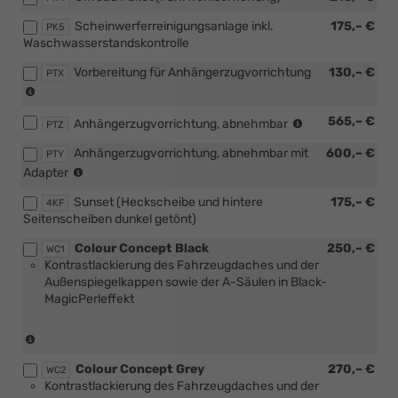
Scheinwerferreinigungsanlage inkl.
175,– €
PK5
Waschwasserstandskontrolle
Vorbereitung für Anhängerzugvorrichtung
130,– €
PTX
(nicht
in
(nicht
565,– €
Verbindung
Anhängerzugvorrichtung, abnehmbar
PTZ
in
mit
Anhängerzugvorrichtung, abnehmbar mit
600,– €
Verbindung
PTY
[WC2]
(nicht
mit
Adapter
Colour
in
[WC2]
Concept
Sunset (Heckscheibe und hintere
175,– €
Verbindung
4KF
Colour
Grey)
Seitenscheiben dunkel getönt)
mit
Concept
[WC2]
Grey)
Colour Concept Black
250,– €
WC1
Colour
Kontrastlackierung des Fahrzeugdaches und der
Concept
Außenspiegelkappen sowie der A-Säulen in Black-
Grey)
MagicPerleffekt
(nur
in
Colour Concept Grey
270,– €
Verbindung
WC2
Kontrastlackierung des Fahrzeugdaches und der
mit