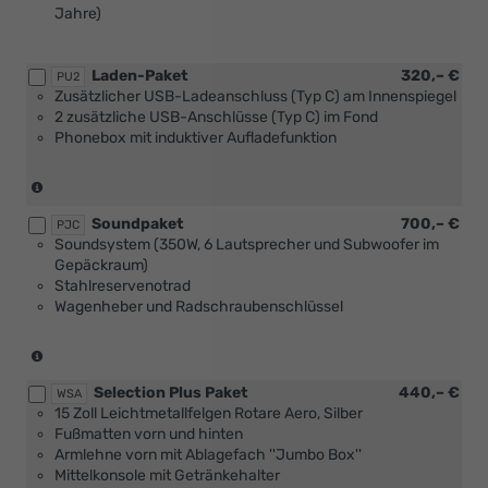
Jahre)
Laden-Paket
320,– €
PU2
Zusätzlicher USB-Ladeanschluss (Typ C) am Innenspiegel
2 zusätzliche USB-Anschlüsse (Typ C) im Fond
Phonebox mit induktiver Aufladefunktion
(nur
in
Soundpaket
700,– €
Verbindung
PJC
Soundsystem (350W, 6 Lautsprecher und Subwoofer im
mit
Gepäckraum)
[PUV]
Stahlreservenotrad
Komfort
Wagenheber und Radschraubenschlüssel
Plus
Paket
oder
(Entfall
[WSA]
Reifenmobilitätsset)
Selection
Selection Plus Paket
440,– €
(nur
WSA
Plus
15 Zoll Leichtmetallfelgen Rotare Aero, Silber
in
Paket))
Fußmatten vorn und hinten
Verbindung
Armlehne vorn mit Ablagefach ''Jumbo Box''
mit
Mittelkonsole mit Getränkehalter
[PY1]