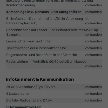
Elektrische Fensterheber vorn, inkl. Einklemmschutz und
Komfortbedienung
vorhanden
Klimaanlage inkl. Geruchs- und Allergenfilter
vorhanden
Brillenfach am Dachhimmel (entfällt in Verbindung mit
Panoramaglasdach)
vorhanden
Sonnenblenden auf Fahrer- und Beifahrerseite mit Make-up-
Spiegeln
vorhanden
Leseleuchten vorn und hinten
vorhanden
Tickethalter an der Windschutzscheibe
vorhanden
Regenschirm- und Besenfach in der Fahrertür
vorhanden
Rücksitzlehne im Verhältnis 60:40 geteilt umklappbar
vorhanden
Infotainment & Kommunikation
2x USB-Anschluss (Typ-C) vorn
vorhanden
6 Lautsprecher
vorhanden
Digitaler Radioempfang DAB+
vorhanden
Infotainmentsystem