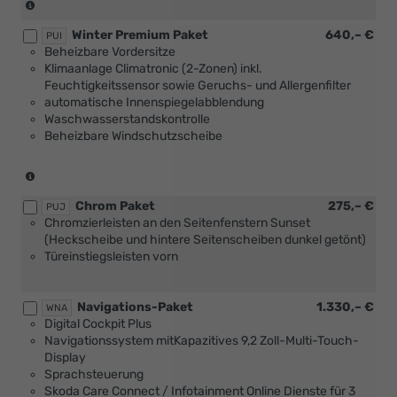
(nur
mit
Winter Premium Paket
640,– €
[PLD]
PUI
Beheizbare Vordersitze
oder
Klimaanlage Climatronic (2-Zonen) inkl.
[PLE]
Feuchtigkeitssensor sowie Geruchs- und Allergenfilter
oder
automatische Innenspiegelabblendung
[PLH]
Waschwasserstandskontrolle
oder
Beheizbare Windschutzscheibe
[PLI]
Multifunktionslenkräder,
beheizbar)
(nur
mit
Chrom Paket
275,– €
[PLD]
PUJ
Chromzierleisten an den Seitenfenstern Sunset
oder
(Heckscheibe und hintere Seitenscheiben dunkel getönt)
[PLE]
Türeinstiegsleisten vorn
oder
[PLH]
oder
Navigations-Paket
1.330,– €
[PLI]
WNA
Digital Cockpit Plus
Multifunktionslenkräder,
Navigationssystem mitKapazitives 9,2 Zoll-Multi-Touch-
beheizbar)
Display
Sprachsteuerung
Skoda Care Connect / Infotainment Online Dienste für 3