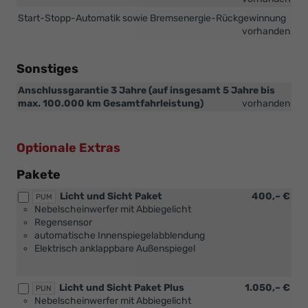
TSI
Start-Stopp-Automatik sowie Bremsenergie-Rückgewinnung
85
vorhanden
kW
und
1.5
Sonstiges
TSI
110
Anschlussgarantie 3 Jahre (auf insgesamt 5 Jahre bis
kW)
max. 100.000 km Gesamtfahrleistung)
vorhanden
Optionale Extras
Pakete
Licht und Sicht Paket
400,– €
PUM
Nebelscheinwerfer mit Abbiegelicht
Regensensor
automatische Innenspiegelabblendung
Elektrisch anklappbare Außenspiegel
Licht und Sicht Paket Plus
1.050,– €
PUN
Nebelscheinwerfer mit Abbiegelicht