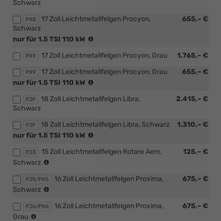
Schwarz
mit
1.5
17 Zoll Leichtmetallfelgen Procyon,
655,– €
PX8
TSI
Schwarz
110
(nur
nur für 1.5 TSI 110 kW
kW)
in
17 Zoll Leichtmetallfelgen Procyon, Grau
1.765,– €
Verbindung
PX9
mit
17 Zoll Leichtmetallfelgen Procyon, Grau
655,– €
PX9
1.5
(nur
nur für 1.5 TSI 110 kW
TSI
in
110
18 Zoll Leichtmetallfelgen Libra,
2.415,– €
Verbindung
PJF
kW)
Schwarz
mit
1.5
18 Zoll Leichtmetallfelgen Libra, Schwarz
1.310,– €
PJF
TSI
(nur
nur für 1.5 TSI 110 kW
110
in
kW)
15 Zoll Leichtmetallfelgen Rotare Aero,
125,– €
Verbindung
PJ3
(nur
mit
Schwarz
in
1.5
16 Zoll Leichtmetallfelgen Proxima,
675,– €
Verbindung
PJ5/PX5
TSI
(nur
mit
Schwarz
110
in
[WSA]
kW)
16 Zoll Leichtmetallfelgen Proxima,
675,– €
Verbindung
PJ6/PX6
Selection
(nur
mit
Grau
Plus