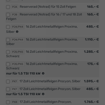
mit
abnehmbar
Reserverad (Notrad) für 15 Zoll Felgen
165,– €
PJA
1.5
mit
TSI
Adapter
Reserverad (Notrad) für 16 / 17 und 18 Zoll
165,– €
PJB
110
oder
Felgen
kW)
[PTZ]
Anhängerzugvorrichtung,
16 Zoll Leichtmetallfelgen Proxima,
485,– €
PJ4/PX4
abnehmbar)
(nur
Silber
in
16 Zoll Leichtmetallfelgen Proxima,
1.110,– €
Verbindung
PJ4/PX4
Silber
mit
[WSA]
16 Zoll Leichtmetallfelgen Proxima,
1.285,– €
PJ5/PX5
Selection
Schwarz
Plus
Paket)
16 Zoll Leichtmetallfelgen Proxima,
175,– €
PJ5/PX5
Schwarz
(nur
nur für 1.5 TSI 110 kW
in
17 Zoll Leichtmetallfelgen Procyon, Silber
1.595,– €
Verbindung
PX7
mit
17 Zoll Leichtmetallfelgen Procyon, Silber
485,– €
PX7
1.5
(nur
nur für 1.5 TSI 110 kW
TSI
in
110
17 Zoll Leichtmetallfelgen Procyon,
1.765,– €
Verbindung
PX8
kW)