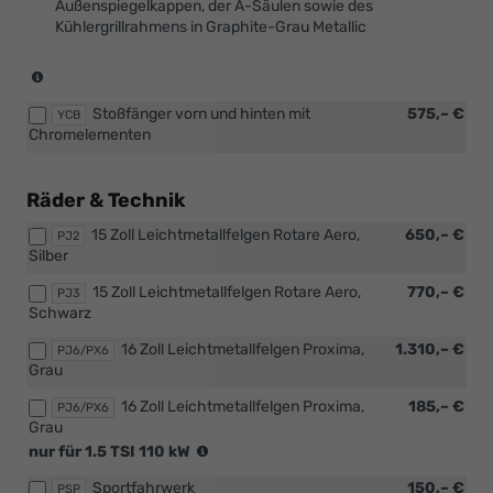
Außenspiegelkappen, der A-Säulen sowie des
[PJ5]
Kühlergrillrahmens in Graphite-Grau Metallic
oder
[PX8]
Leichtmetallräder
(nur
in
in
Schwarz)
Stoßfänger vorn und hinten mit
575,– €
Verbindung
YCB
Chromelementen
mit
[PJ6]
oder
Räder & Technik
[PX9]
Leichtmetallräder
15 Zoll Leichtmetallfelgen Rotare Aero,
650,– €
PJ2
in
Silber
Grau)
nicht
15 Zoll Leichtmetallfelgen Rotare Aero,
770,– €
PJ3
in
Schwarz
Verbindung
mit
16 Zoll Leichtmetallfelgen Proxima,
1.310,– €
PJ6/PX6
[PTX]
Grau
Vorbereitung
16 Zoll Leichtmetallfelgen Proxima,
185,– €
für
PJ6/PX6
Grau
Anhängerzugvorrichtung
(nur
oder
nur für 1.5 TSI 110 kW
in
[PTY]
Sportfahrwerk
150,– €
Verbindung
PSP
Anhängerzugvorrichtung,