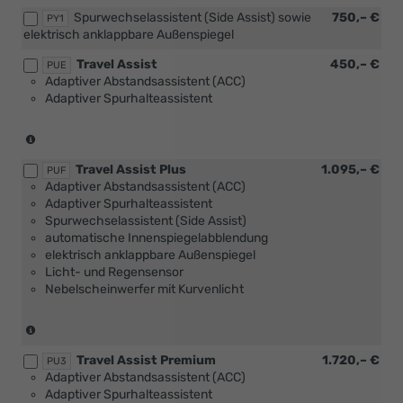
oder
Plus
Spurwechselassistent (Side Assist) sowie
750,– €
PY1
[PUH]
Paket
elektrisch anklappbare Außenspiegel
Winter
oder
Travel Assist
450,– €
Plus
PUE
[PUI]
Adaptiver Abstandsassistent (ACC)
Paket
Winter
Adaptiver Spurhalteassistent
oder
Premium
[PUI]
Paket)
Winter
(nicht
Premium
in
Paket)
Travel Assist Plus
1.095,– €
Verbindung
PUF
Adaptiver Abstandsassistent (ACC)
mit
Adaptiver Spurhalteassistent
1.0
Spurwechselassistent (Side Assist)
MPI
automatische Innenspiegelabblendung
59
elektrisch anklappbare Außenspiegel
kW)
Licht- und Regensensor
Nebelscheinwerfer mit Kurvenlicht
(nicht
in
Travel Assist Premium
1.720,– €
Verbindung
PU3
Adaptiver Abstandsassistent (ACC)
mit
Adaptiver Spurhalteassistent
1.0