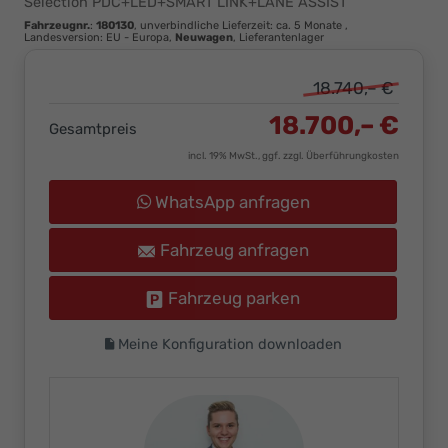
Selection PDC+LED+SMART LINK+LANE ASSIST
Ihr
Fahrzeugnr.
:
180130
, unverbindliche Lieferzeit: ca. 5 Monate ,
Innovatives
Landesversion: EU - Europa,
Neuwagen
, Lieferantenlager
Autohaus
18.740,– €
18.700,– €
Gesamtpreis
incl. 19% MwSt., ggf. zzgl. Überführungkosten
WhatsApp anfragen
Fahrzeug anfragen
Fahrzeug parken
Meine Konfiguration downloaden