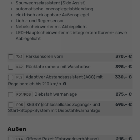
Spurwechselassistent (Side Assist)
MPI
automatische Innenspiegelabblendung
59
elektrisch anklappbare Außenspiegel
kW)
Licht- und Regensensor
Nebelscheinwerfer mit Abbiegelicht
LED-Hauptscheinwerfer mit integriertem Kurven- sowie
Abbiegelicht
Parksensoren vorn
370,– €
7X2
Rückfahrkamera mit Waschdüse
395,– €
KA2
Adaptiver Abstandsassistent (ACC) mit
330,– €
PL2
(nicht
Regelbereich bis 210 km/h
in
Diebstahlwarnanlage
275,– €
Verbindung
PD1/PD3
mit
KESSY (schlüsselloses Zugangs- und
695,– €
PD5
1.0
Start-Stopp-System mit Diebstahlwarnanlage
MPI
59
kW)
Außen
Offroad Paket (Fahrwerkserhöhung)
215,– €
PK4