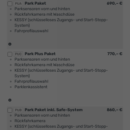
Park Paket
690,– €
Verbindung
PUA
Parksensoren vorn und hinten
mit
Rückfahrkamera mit Waschdüse
[WQ3]
KESSY (schlüsselloses Zugangs- und Start-Stopp-
Design
System)
Selection
Fahrprofilauswahl
Lodge
oder
[WQ8]
(nicht
Design
in
Selection
Park Plus Paket
770,– €
Verbindung
PUC
Dynamic)
Parksensoren vorn und hinten
mit
Rückfahrkamera mit Waschdüse
1.0
KESSY (schlüsselloses Zugangs- und Start-Stopp-
MPI
System)
59
Fahrprofilauswahl
kW)
Parklenkassistent
(nicht
in
Park Paket inkl. Safe-System
860,– €
Verbindung
PUB
Parksensoren vorn und hinten
mit
Rückfahrkamera
1.0
KESSY (schlüsselloses Zugangs- und Start-Stopp-
MPI