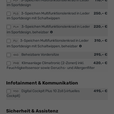
3-Speichen Multifunktionslenkrad in Leder
110,– €
Verbindung
PLF
Klimaanlage
Plus
im Sportdesign
mit
Climatronic
Paket))
[PHB]
(2-
3-Speichen Multifunktionslenkrad in Leder
250,– €
PLG
Klimaanlage
Zonen)
im Sportdesign mit Schaltwippen
Climatronic
inkl.
(2-
Feuchtigkeitssensor
3-Speichen Multifunktionslenkrad in Leder
220,– €
PLH
Zonen)
sowie
(nur
im Sportdesign, beheizbar
inkl.
Geruchs-
in
Feuchtigkeitssensor
und
3-Speichen Multifunktionslenkrad in Leder
310,– €
Verbindung
PLI
sowie
Allergenfilter
(nur
mit
im Sportdesign mit Schaltwippen, beheizbar
Geruchs-
oder
in
[PHB]
und
[PUH]
Beheizbare Vordersitze
295,– €
Verbindung
4A3
Klimaanlage
Allergenfilter
Winter
mit
Climatronic
Klimaanlage Climatronic (2-Zonen) inkl.
420,– €
oder
PHB
Plus
[PHB]
(2-
Feuchtigkeitssensor sowie Geruchs- und Allergenfilter
[PUH]
Paket
Klimaanlage
Zonen)
Winter
oder
Climatronic
inkl.
Plus
[PUI]
(2-
Feuchtigkeitssensor
Infotainment & Kommunikation
Paket
Winter
Zonen)
sowie
oder
Premium
inkl.
Geruchs-
Digital Cockpit Plus 10 Zoll (virtuelles
495,– €
9S0
[PUI]
Paket)
Feuchtigkeitssenso
und
Cockpit)
Winter
sowie
Allergenfilter
Premium
Geruchs-
oder
Paket)
und
[PUH]
Sicherheit & Assistenz
Allergenfilter
Winter