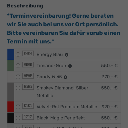
Beschreibung
*Terminvereinbarung! Gerne beraten
wir Sie auch bei uns vor Ort persönlich.
Bitte vereinbaren Sie dafür vorab einen
Termin mit uns.*
K4K4
Energy Blau
0B0B
Timiano-Grün
550,– €
9P9P
Candy Weiß
370,– €
B3B3
Smokey Diamond-Silber
550,– €
Metallic
K1K1
Velvet-Rot Premium Metallic
920,– €
1Z1Z
Black-Magic Perleffekt
550,– €