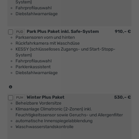
System)
59
Fahrprofilauswahl
kW)
Diebstahlwarnanlage
Park Plus Paket inkl. Safe-System
910,– €
PUD
Parksensoren vorn und hinten
Rückfahrkamera mit Waschdüse
KESSY (schlüsselloses Zugangs- und Start-Stopp-
System)
Fahrprofilauswahl
Parklenkassistent
Diebstahlwarnanlage
(nicht
in
Winter Plus Paket
530,– €
Verbindung
PUH
Beheizbare Vordersitze
mit
Klimaanlage Climatronic (2-Zonen) inkl.
1.0
Feuchtigkeitssensor sowie Geruchs- und Allergenfilter
MPI
automatische Innenspiegelabblendung
59
Waschwasserstandskontrolle
kW)