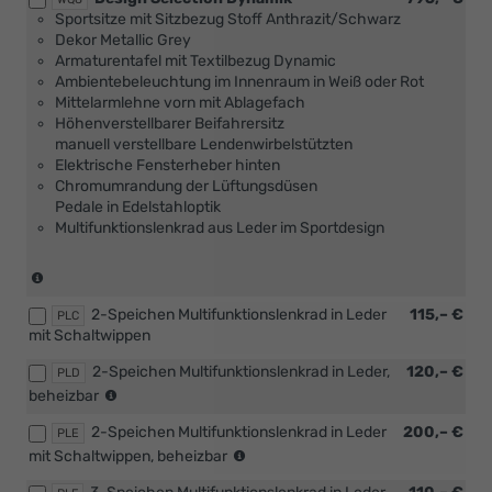
Verbindung
Sportsitze mit Sitzbezug Stoff Anthrazit/Schwarz
mit
Dekor Metallic Grey
[PUV]
Armaturentafel mit Textilbezug Dynamic
Komfort
Ambientebeleuchtung im Innenraum in Weiß oder Rot
Plus
Mittelarmlehne vorn mit Ablagefach
Paket
Höhenverstellbarer Beifahrersitz
oder
manuell verstellbare Lendenwirbelstützten
[WSA]
Elektrische Fensterheber hinten
Selection
Chromumrandung der Lüftungsdüsen
Plus
Pedale in Edelstahloptik
Paket))
Multifunktionslenkrad aus Leder im Sportdesign
(nicht
in
2-Speichen Multifunktionslenkrad in Leder
115,– €
Verbindung
PLC
mit Schaltwippen
mit
[PUV]
2-Speichen Multifunktionslenkrad in Leder,
120,– €
PLD
Komfort
(nur
beheizbar
Plus
in
Paket
2-Speichen Multifunktionslenkrad in Leder
200,– €
Verbindung
PLE
oder
(nur
mit
mit Schaltwippen, beheizbar
[WSA]
in
[PHB]
Selection