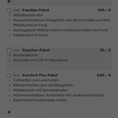
(nur
in
Familien Paket
150,– €
Verbindung
PUR
Abfallbeutelhalter
mit
Herausnehmbares Ablagefach inkl. Becherhalter auf dem
[3GD]
Mitteltunnel im Fond
Variabler
Ausklappbare Mittelarmlehne mit Becherhaltern im Fond
Ladeboden
Tablethalter im Fond
im
Kofferraum)
Raucher-Paket
35,– €
9JD
Aschenbecher
Anzünder vorn (12-V-Steckdose)
Komfort Plus Paket
420,– €
PUV
Fußmatten vorn und hinten
Mittelarmlehne vorn mit Ablagefach
Mittelkonsole mit Getränkehalter
Höhenverstellbare Vordersitze mit Lendenwirbelstütze
Elektrische Fensterheber hinten
(nicht
in