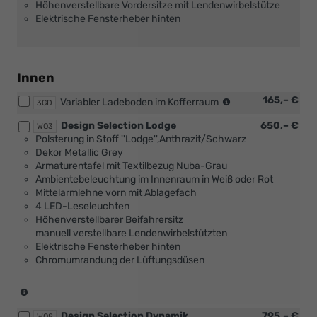
Höhenverstellbare Vordersitze mit Lendenwirbelstütze
Spurwechselassistent
Elektrische Fensterheber hinten
oder
[PUF]
Travel
Assist
Plus
Innen
oder
(nur
165,– €
[PU3]
Variabler Ladeboden im Kofferraum
3GD
in
Travel
Design Selection Lodge
650,– €
Verbindung
Assist
WQ3
Polsterung in Stoff ''Lodge'',Anthrazit/Schwarz
mit
Premium)
Dekor Metallic Grey
[PUQ]
Armaturentafel mit Textilbezug Nuba-Grau
Transport
Ambientebeleuchtung im Innenraum in Weiß oder Rot
Paket)
Mittelarmlehne vorn mit Ablagefach
4 LED-Leseleuchten
Höhenverstellbarer Beifahrersitz
manuell verstellbare Lendenwirbelstützten
Elektrische Fensterheber hinten
Chromumrandung der Lüftungsdüsen
(nicht
in
Design Selection Dynamik
795,– €
WQ8