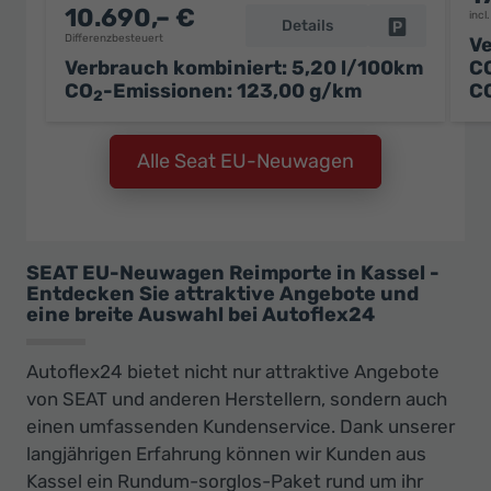
10.690,– €
incl
Details
Fahrzeug pa
Differenzbesteuert
Ve
Verbrauch kombiniert:
5,20 l/100km
C
CO
-Emissionen:
123,00 g/km
C
2
Alle Seat EU-Neuwagen
SEAT EU-Neuwagen Reimporte in Kassel -
Entdecken Sie attraktive Angebote und
eine breite Auswahl bei Autoflex24
Autoflex24 bietet nicht nur attraktive Angebote
von SEAT und anderen Herstellern, sondern auch
einen umfassenden Kundenservice. Dank unserer
langjährigen Erfahrung können wir Kunden aus
Kassel ein Rundum-sorglos-Paket rund um ihr