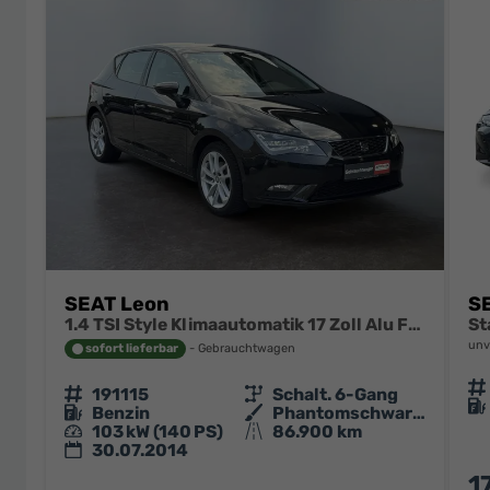
SEAT Leon
SE
1.4 TSI Style Klimaautomatik 17 Zoll Alu Felgen LED PDC
St
unv
sofort lieferbar
Gebrauchtwagen
Fahrzeugn
Fahrzeugnr.
191115
Getriebe
Schalt. 6-Gang
Kraftsto
Kraftstoff
Benzin
Außenfarbe
Phantomschwarz/Universo Black
Leistung
103 kW (140 PS)
Kilometerstand
86.900 km
30.07.2014
1