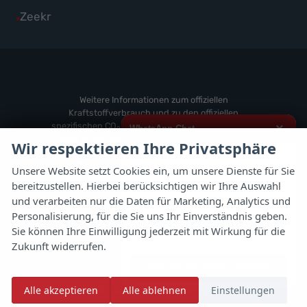
von
Fahrzeuge
Alle
Zeekr
anzeigen
Volvo
von
Fahrzeuge
anzeigen
Weitere
von
anzeigen
Zeekr
anzeigen
Weitere Informationen zum offiziellen
Kraftstoffverbrauch und zu den offiziellen
spezifischen CO
-Emissionen und gegebenenfalls
×
WhatsApp Chat
2
zum Stromverbrauch neuer PKW können dem
Wir respektieren Ihre Privatsphäre
'Leitfaden über den offiziellen Kraftstoffverbrauch,
Hallo,
die offiziellen spezifischen CO
-Emissionen und
2
Unsere Website setzt Cookies ein, um unsere Dienste für Sie
den offiziellen Stromverbrauch neuer PKW'
bereitzustellen. Hierbei berücksichtigen wir Ihre Auswahl
ich interessiere mich für das oben
entnommen werden, der an allen Verkaufsstellen
genannte Fahrzeug und freue mich
und verarbeiten nur die Daten für Marketing, Analytics und
und bei der 'Deutschen Automobil Treuhand
über Eure Kontaktaufnahme.
Personalisierung, für die Sie uns Ihr Einverständnis geben.
GmbH' unentgeltlich erhältlich ist unter
Sie können Ihre Einwilligung jederzeit mit Wirkung für die
www.dat.de.
Viele Grüße
Zukunft widerrufen.
Jetzt per WhatsApp schreiben
© 2026
Autoflex 24 GmbH
Alle akzeptieren
Alle ablehnen
Einstellungen