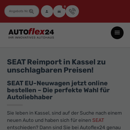
0
Fahrzeugnummer
Autoflex24
GmbH
-
EU-
SEAT Reimport in Kassel zu
Neuwagen
unschlagbaren Preisen!
Jahreswagen
und
SEAT EU-Neuwagen jetzt online
bestellen – Die perfekte Wahl für
Gebrauchtwagen
Autoliebhaber
zu
Top-
Sie leben in Kassel, sind auf der Suche nach einem
Preisen
neuen Auto und haben sich für einen
SEAT
-
entschieden? Dann sind Sie bei Autoflex24 genau