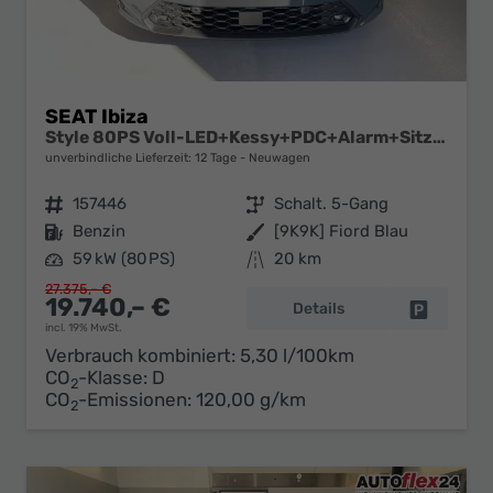
SEAT Ibiza
Style 80PS Voll-LED+Kessy+PDC+Alarm+Sitzheizung+Kamera+App-Connect
unverbindliche Lieferzeit:
12 Tage
Neuwagen
Fahrzeugnr.
157446
Getriebe
Schalt. 5-Gang
Kraftstoff
Benzin
Außenfarbe
[9K9K] Fiord Blau
Leistung
59 kW (80 PS)
Kilometerstand
20 km
27.375,– €
19.740,– €
Details
Fahrzeug 
incl. 19% MwSt.
Verbrauch kombiniert:
5,30 l/100km
CO
-Klasse:
D
2
CO
-Emissionen:
120,00 g/km
2