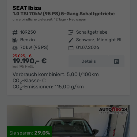
SEAT Ibiza
1.0 TSI 70kW (95 PS) 5-Gang Schaltgetriebe
unverbindliche Lieferzeit:
12 Tage
Neuwagen
Fahrzeugnr.
189250
Getriebe
Schaltgetriebe
Kraftstoff
Benzin
Außenfarbe
Schwarz, Midnight Black
Leistung
70 kW (95 PS)
01.07.2026
25.025,– €
19.190,– €
Details
Fahrzeug 
incl. 19% MwSt.
Verbrauch kombiniert:
5,00 l/100km
CO
-Klasse:
C
2
CO
-Emissionen:
115,00 g/km
2
29,0%