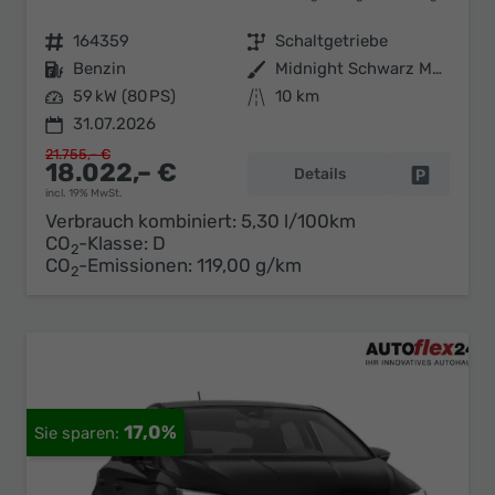
Fahrzeugnr.
164359
Getriebe
Schaltgetriebe
Kraftstoff
Benzin
Außenfarbe
Midnight Schwarz Metallic
Leistung
59 kW (80 PS)
Kilometerstand
10 km
31.07.2026
21.755,– €
18.022,– €
Details
Fahrzeug 
incl. 19% MwSt.
Verbrauch kombiniert:
5,30 l/100km
CO
-Klasse:
D
2
CO
-Emissionen:
119,00 g/km
2
17,0%