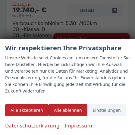
27.375,– €
19.740,– €
Details
Fahrzeug 
incl. 19% MwSt.
Verbrauch kombiniert:
5,30 l/100km
CO
-Klasse:
D
2
CO
-Emissionen:
120,00 g/km
2
×
WhatsApp Chat
Wir respektieren Ihre Privatsphäre
Hallo,
Unsere Website setzt Cookies ein, um unsere Dienste für Sie
bereitzustellen. Hierbei berücksichtigen wir Ihre Auswahl
ich interessiere mich für das oben
genannte Fahrzeug und freue mich
und verarbeiten nur die Daten für Marketing, Analytics und
über Eure Kontaktaufnahme.
Personalisierung, für die Sie uns Ihr Einverständnis geben.
Sie können Ihre Einwilligung jederzeit mit Wirkung für die
Viele Grüße
Zukunft widerrufen.
Jetzt per WhatsApp schreiben
Alle akzeptieren
Alle ablehnen
Einstellungen
✆
Datenschutzerklärung
Impressum