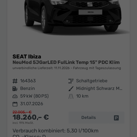
SEAT Ibiza
NeuMod 5JGarLED FulLink Temp 15" PDC Klim
unverbindliche Lieferzeit:
11.11.2026
Fahrzeug mit Tageszulassung
Fahrzeugnr.
164363
Getriebe
Schaltgetriebe
Kraftstoff
Benzin
Außenfarbe
Midnight Schwarz Metallic
Leistung
59 kW (80 PS)
Kilometerstand
10 km
31.07.2026
22.005,– €
18.260,– €
Details
Fahrzeug 
incl. 19% MwSt.
Verbrauch kombiniert:
5,30 l/100km
CO
-Klasse:
D