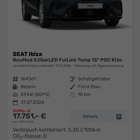
SEAT Ibiza
NeuMod 5JGarLED FulLink Temp 15" PDC Klim
unverbindliche Lieferzeit:
11.11.2026
Fahrzeug mit Tageszulassung
Fahrzeugnr.
164361
Getriebe
Schaltgetriebe
Kraftstoff
Benzin
Außenfarbe
Fiord Blau
Leistung
59 kW (80 PS)
Kilometerstand
10 km
31.07.2026
21.195,– €
17.751,– €
Details
Fahrzeug 
incl. 19% MwSt.
Verbrauch kombiniert:
5,30 l/100km
CO
-Klasse:
D
2