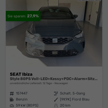
27,9%
SEAT Ibiza
Style 80PS Voll-LED+Kessy+PDC+Alarm+Sitzheizung+Kamera+App-Connect
unverbindliche Lieferzeit:
12 Tage
Neuwagen
Fahrzeugnr.
157447
Getriebe
Schalt. 5-Gang
Kraftstoff
Benzin
Außenfarbe
[9K9K] Fiord Blau
Leistung
59 kW (80 PS)
Kilometerstand
20 km