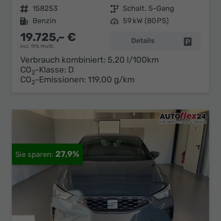
Fahrzeugnr.
158253
Getriebe
Schalt. 5-Gang
Kraftstoff
Benzin
Leistung
59 kW (80 PS)
19.725,– €
Details
Fahrzeug 
incl. 19% MwSt.
Verbrauch kombiniert:
5,20 l/100km
CO
-Klasse:
D
2
CO
-Emissionen:
119,00 g/km
2
27,9%