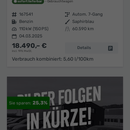
sofort lieferbar
Gebrauchtwagen
Fahrzeugnr.
167541
Getriebe
Autom. 7-Gang
Kraftstoff
Benzin
Außenfarbe
Saphirblau
Leistung
110 kW (150 PS)
Kilometerstand
60.590 km
04.03.2025
18.490,– €
Details
Fahrzeug 
incl. 19% MwSt.
Verbrauch kombiniert:
5,60 l/100km
25,3%