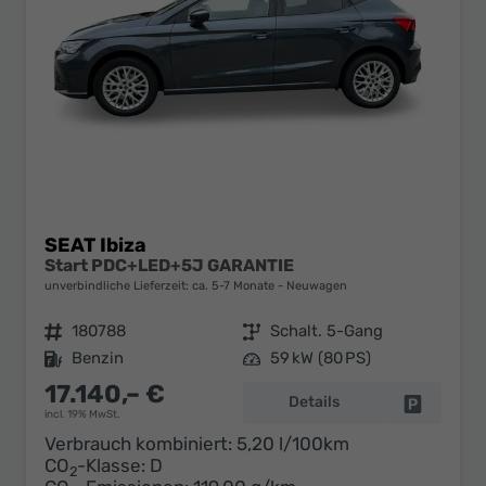
SEAT Ibiza
Start PDC+LED+5J GARANTIE
unverbindliche Lieferzeit: ca. 5-7 Monate
Neuwagen
Fahrzeugnr.
180788
Getriebe
Schalt. 5-Gang
Kraftstoff
Benzin
Leistung
59 kW (80 PS)
17.140,– €
Details
Fahrzeug 
incl. 19% MwSt.
Verbrauch kombiniert:
5,20 l/100km
CO
-Klasse:
D
2