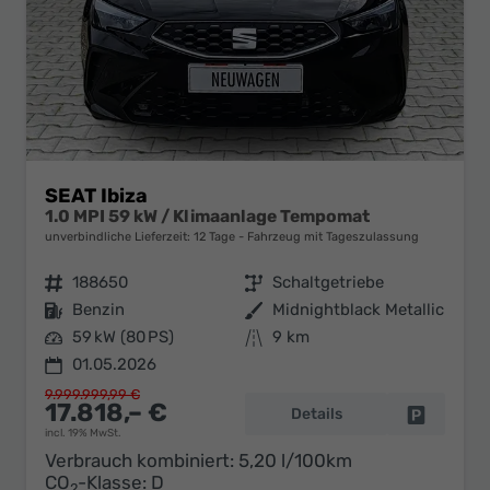
SEAT Ibiza
1.0 MPI 59 kW / Klimaanlage Tempomat
unverbindliche Lieferzeit:
12 Tage
Fahrzeug mit Tageszulassung
Fahrzeugnr.
188650
Getriebe
Schaltgetriebe
Kraftstoff
Benzin
Außenfarbe
Midnightblack Metallic
Leistung
59 kW (80 PS)
Kilometerstand
9 km
01.05.2026
9.999.999,99 €
17.818,– €
Details
Fahrzeug 
incl. 19% MwSt.
Verbrauch kombiniert:
5,20 l/100km
CO
-Klasse:
D
2