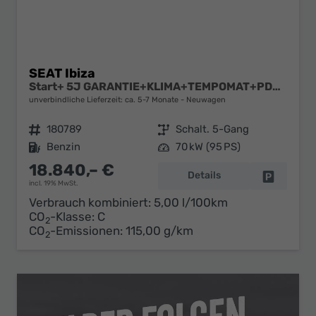
SEAT Ibiza
Start+ 5J GARANTIE+KLIMA+TEMPOMAT+PDC+LED+16" ALU
unverbindliche Lieferzeit: ca. 5-7 Monate
Neuwagen
Fahrzeugnr.
180789
Getriebe
Schalt. 5-Gang
Kraftstoff
Benzin
Leistung
70 kW (95 PS)
18.840,– €
Details
Fahrzeug 
incl. 19% MwSt.
Verbrauch kombiniert:
5,00 l/100km
CO
-Klasse:
C
2
CO
-Emissionen:
115,00 g/km
2