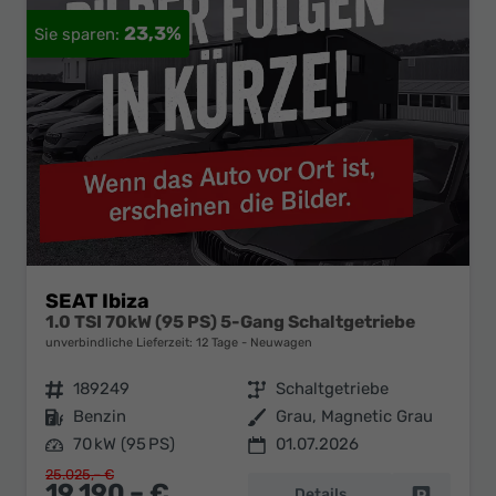
23,3%
SEAT Ibiza
1.0 TSI 70kW (95 PS) 5-Gang Schaltgetriebe
unverbindliche Lieferzeit:
12 Tage
Neuwagen
Fahrzeugnr.
189249
Getriebe
Schaltgetriebe
Kraftstoff
Benzin
Außenfarbe
Grau, Magnetic Grau
Leistung
70 kW (95 PS)
01.07.2026
25.025,– €
19.190,– €
Details
Fahrzeug 