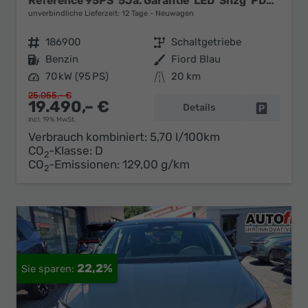
Reference 95PS*5Ja. Garantie*LED*Shzg*PDC*Full Link
unverbindliche Lieferzeit:
12 Tage
Neuwagen
Fahrzeugnr.
186900
Getriebe
Schaltgetriebe
Kraftstoff
Benzin
Außenfarbe
Fiord Blau
Leistung
70 kW (95 PS)
Kilometerstand
20 km
25.055,– €
19.490,– €
Details
Fahrzeug 
incl. 19% MwSt.
Verbrauch kombiniert:
5,70 l/100km
CO
-Klasse:
D
2
CO
-Emissionen:
129,00 g/km
2
22,2%