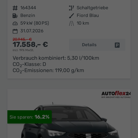
Fahrzeugnr.
164344
Getriebe
Schaltgetriebe
Kraftstoff
Benzin
Außenfarbe
Fiord Blau
Leistung
59 kW (80 PS)
Kilometerstand
10 km
31.07.2026
20.945,– €
17.558,– €
Details
Fahrzeug 
incl. 19% MwSt.
Verbrauch kombiniert:
5,30 l/100km
CO
-Klasse:
D
2
CO
-Emissionen:
119,00 g/km
2
16,2%