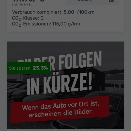
incl. 19% MwSt.
Verbrauch kombiniert:
5,00 l/100km
CO
-Klasse:
C
2
CO
-Emissionen:
115,00 g/km
2
23,3%