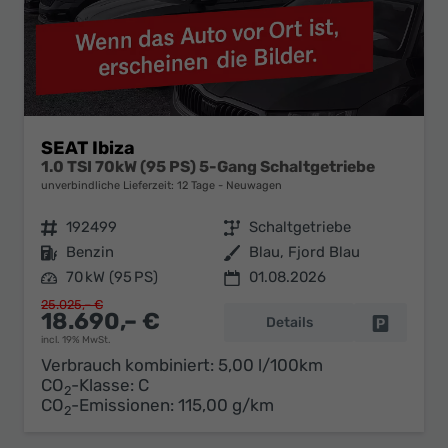
SEAT Ibiza
1.0 TSI 70kW (95 PS) 5-Gang Schaltgetriebe
unverbindliche Lieferzeit:
12 Tage
Neuwagen
Fahrzeugnr.
192499
Getriebe
Schaltgetriebe
Kraftstoff
Benzin
Außenfarbe
Blau, Fjord Blau
Leistung
70 kW (95 PS)
01.08.2026
25.025,– €
18.690,– €
Details
Fahrzeug 
incl. 19% MwSt.
Verbrauch kombiniert:
5,00 l/100km
CO
-Klasse:
C
2
CO
-Emissionen:
115,00 g/km
2