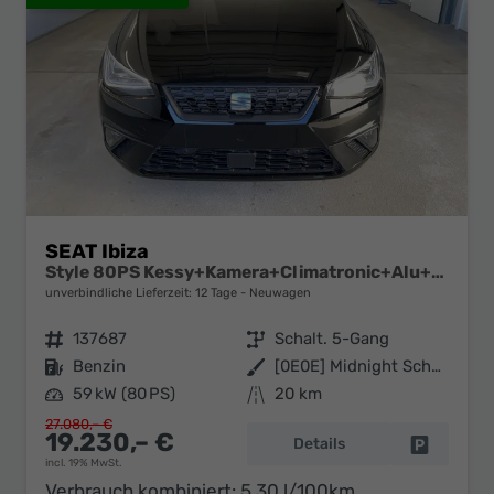
SEAT Ibiza
Style 80PS Kessy+Kamera+Climatronic+Alu+PDCvohi+Sitzheiz+App-Connect+DAB
unverbindliche Lieferzeit:
12 Tage
Neuwagen
Fahrzeugnr.
137687
Getriebe
Schalt. 5-Gang
Kraftstoff
Benzin
Außenfarbe
[0E0E] Midnight Schwarz Metallic
Leistung
59 kW (80 PS)
Kilometerstand
20 km
27.080,– €
19.230,– €
Details
Fahrzeug 
incl. 19% MwSt.
Verbrauch kombiniert:
5,30 l/100km