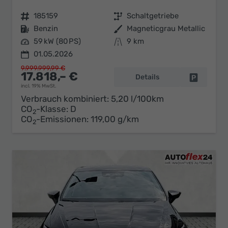
Fahrzeugnr.
185159
Getriebe
Schaltgetriebe
Kraftstoff
Benzin
Außenfarbe
Magneticgrau Metallic
Leistung
59 kW (80 PS)
Kilometerstand
9 km
01.05.2026
9.999.999,99 €
17.818,– €
Details
Fahrzeug 
incl. 19% MwSt.
Verbrauch kombiniert:
5,20 l/100km
CO
-Klasse:
D
2
CO
-Emissionen:
119,00 g/km
2