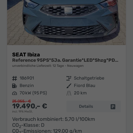
SEAT Ibiza
Reference 95PS*5Ja. Garantie*LED*Shzg*PDC*Full Link
unverbindliche Lieferzeit:
12 Tage
Neuwagen
Fahrzeugnr.
186901
Getriebe
Schaltgetriebe
Kraftstoff
Benzin
Außenfarbe
Fiord Blau
Leistung
70 kW (95 PS)
Kilometerstand
20 km
25.055,– €
19.490,– €
Details
Fahrzeug 
incl. 19% MwSt.
Verbrauch kombiniert:
5,70 l/100km
CO
-Klasse:
D
2
CO
-Emissionen:
129,00 g/km
2