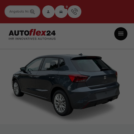
0
Fahrzeugnummer
Autoflex24
GmbH
-
EU-
Neuwagen
Jahreswagen
und
Gebrauchtwagen
zu
Top-
Preisen
-