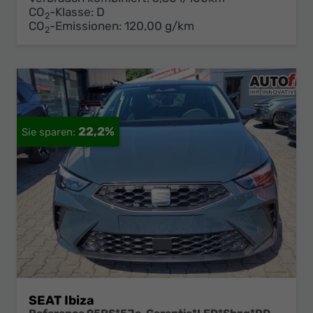
CO
-Klasse:
D
2
CO
-Emissionen:
120,00 g/km
2
22,2%
SEAT Ibiza