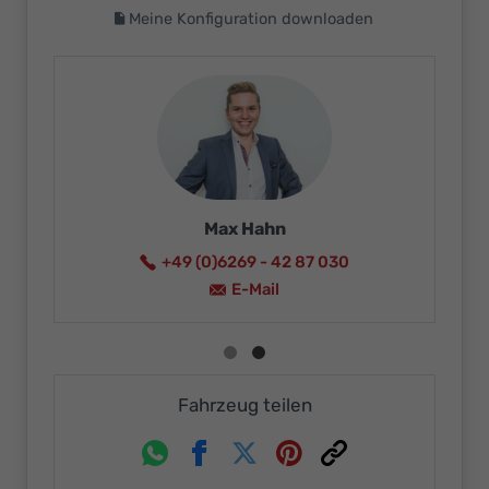
Meine Konfiguration downloaden
Max H
Ikaro Neureuther
+49 (0)6269
+49 (0)6269 - 4287015
E-M
E-Mail
Fahrzeug teilen
Whatsapp
Facebook
Twitter
Pinterest
Link