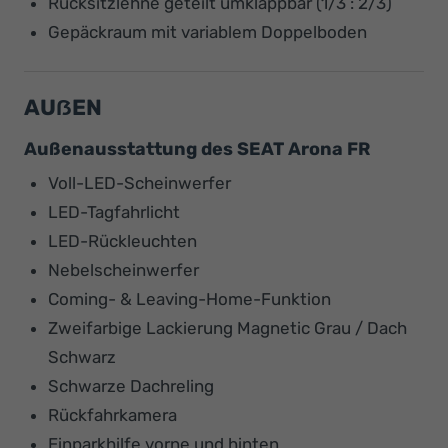
Rücksitzlehne geteilt umklappbar (1/3 : 2/3)
Gepäckraum mit variablem Doppelboden
AUẞEN
Außenausstattung des SEAT Arona FR
Voll-LED-Scheinwerfer
LED-Tagfahrlicht
LED-Rückleuchten
Nebelscheinwerfer
Coming- & Leaving-Home-Funktion
Zweifarbige Lackierung Magnetic Grau / Dach
Schwarz
Schwarze Dachreling
Rückfahrkamera
Einparkhilfe vorne und hinten