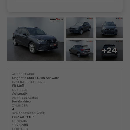
+24
AUSSENFARBE
Magnetic Grau / Dach Schwarz
INNENAUSSTATTUNG
FR Stoff
GETRIEBE
Automatik
ANTRIEBSACHSE
Frontantrieb
ZYLINDER
4
SCHADSTOFFKLASSE
Euro 6d-TEMP
HUBRAUM
1.498 ccm
LEISTUNG