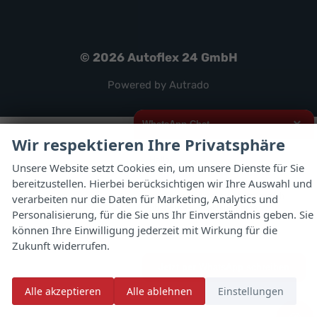
© 2026
Autoflex 24 GmbH
Powered by Autrado
×
WhatsApp Chat
Wir respektieren Ihre Privatsphäre
Hallo,
Unsere Website setzt Cookies ein, um unsere Dienste für Sie
bereitzustellen. Hierbei berücksichtigen wir Ihre Auswahl und
ich interessiere mich für das oben
genannte Fahrzeug und freue mich
verarbeiten nur die Daten für Marketing, Analytics und
über Eure Kontaktaufnahme.
Personalisierung, für die Sie uns Ihr Einverständnis geben. Sie
können Ihre Einwilligung jederzeit mit Wirkung für die
Viele Grüße
Zukunft widerrufen.
Jetzt per WhatsApp schreiben
Alle akzeptieren
Alle ablehnen
Einstellungen