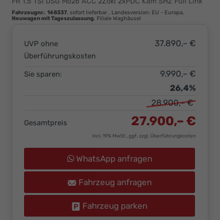
FR 1.5 TSI DSG Mo26 ACC 2Zokl 2xPDC Kam SHZ Full Link
Ihr
Fahrzeugnr.
:
148337
,
sofort lieferbar
, Landesversion: EU - Europa,
Innovatives
Neuwagen mit Tageszulassung
, Filiale Waghäusel
Autohaus
37.890,– €
UVP ohne
Überführungskosten
9.990,– €
Sie sparen:
26,4%
28.900,– €
27.900,– €
Gesamtpreis
incl. 19% MwSt., ggf. zzgl. Überführungkosten
WhatsApp anfragen
Fahrzeug anfragen
Fahrzeug parken