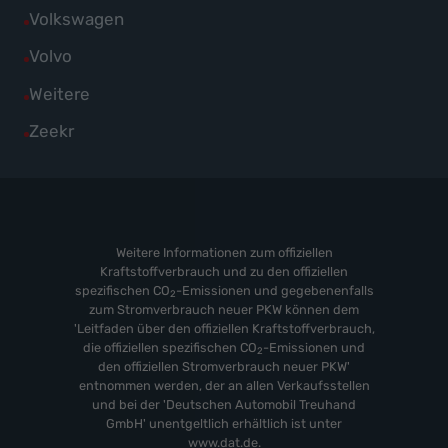
von
Fahrzeuge
Alle
Volkswagen
anzeigen
Suzuki
von
Fahrzeuge
Alle
Volvo
anzeigen
Toyota
von
Fahrzeuge
Alle
Weitere
anzeigen
Volkswagen
von
Fahrzeuge
Alle
Zeekr
anzeigen
Volvo
von
Fahrzeuge
anzeigen
Weitere
von
anzeigen
Zeekr
anzeigen
Weitere Informationen zum offiziellen
Kraftstoffverbrauch und zu den offiziellen
spezifischen CO
-Emissionen und gegebenenfalls
2
zum Stromverbrauch neuer PKW können dem
'Leitfaden über den offiziellen Kraftstoffverbrauch,
die offiziellen spezifischen CO
-Emissionen und
2
den offiziellen Stromverbrauch neuer PKW'
entnommen werden, der an allen Verkaufsstellen
und bei der 'Deutschen Automobil Treuhand
GmbH' unentgeltlich erhältlich ist unter
www.dat.de.