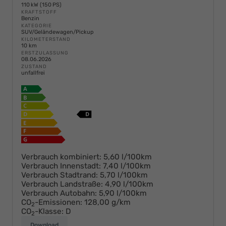
110 kW (150 PS)
KRAFTSTOFF
Benzin
KATEGORIE
SUV/Geländewagen/Pickup
KILOMETERSTAND
10 km
ERSTZULASSUNG
08.06.2026
ZUSTAND
unfallfrei
Verbrauch kombiniert:
5,60 l/100km
Verbrauch Innenstadt:
7,40 l/100km
Verbrauch Stadtrand:
5,70 l/100km
Verbrauch Landstraße:
4,90 l/100km
Verbrauch Autobahn:
5,90 l/100km
CO
-Emissionen:
128,00 g/km
2
CO
-Klasse:
D
2
Download