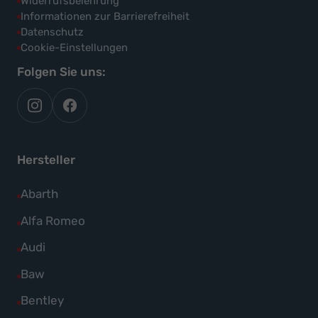
Widerrufsbelehrung
Informationen zur Barrierefreiheit
Datenschutz
Cookie-Einstellungen
Folgen Sie uns:
autoflex
autoflex24
auf
auf
instagram
facebook
Hersteller
Alle
Abarth
Fahrzeuge
Alle
Alfa Romeo
von
Fahrzeuge
Alle
Audi
Abarth
von
Fahrzeuge
Alle
Baw
anzeigen
Alfa
von
Fahrzeuge
Alle
Bentley
Romeo
Audi
von