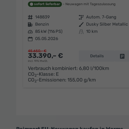
sofort lieferbar
Neuwagen mit Tageszulassung
Fahrzeugnr.
148839
Getriebe
Autom. 7-Gang
Kraftstoff
Benzin
Außenfarbe
Dusky Silber Metallic
Leistung
85 kW (116 PS)
Kilometerstand
10 km
05.05.2026
45.650,– €
33.390,– €
Details
Fa
incl. 19% MwSt.
Verbrauch kombiniert:
6,80 l/100km
CO
-Klasse:
E
2
CO
-Emissionen:
155,00 g/km
2