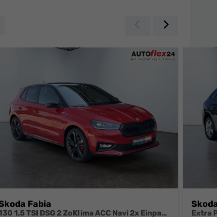
Zurück
Weiter
Skoda Fabia
Skoda
130 1,5 TSI DSG 2 ZoKlima ACC Navi 2x Einparkhilfe Kessy 18 Zoll beheiztes Lenkrad Sitzheizung Sunset 5J Garantie