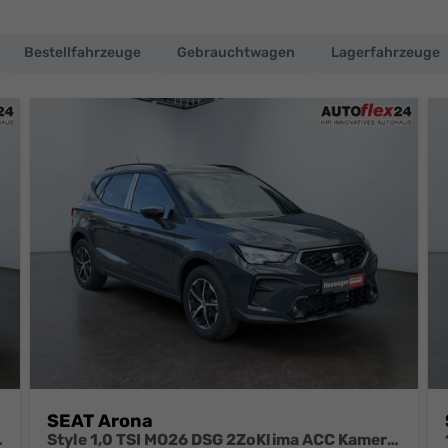
Bestellfahrzeuge
Gebrauchtwagen
Lagerfahrzeuge
SEAT Arona
era 17 Zoll Leichtmetall ACC
Style 1,0 TSI MO26 DSG 2ZoKlima ACC Kamera Sitzheizung Einparkhilfe Apple Car Play 5J Garantie