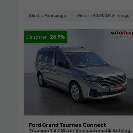
Elektro Fahrzeuge
Weitere 40.000 Fahrzeuge
EU-
Neuwagen
26,9%
und
deutsche
Fahrzeuge
zu
Top-
Preisen
Ford Grand Tourneo Connect
Titanium 1,5 7 Sitzer Klimaautomatik Anhängerkupplung Sitzheizung Einparkhilfe Kam