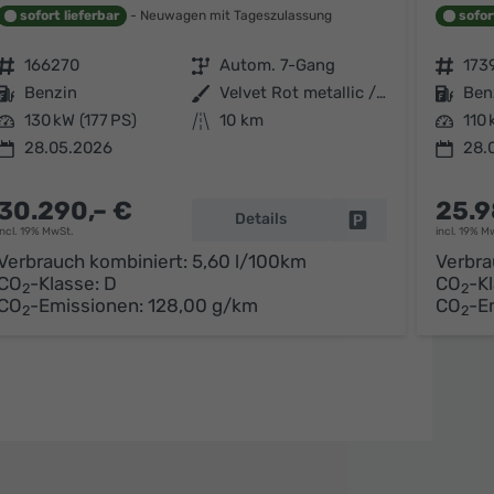
sofort lieferbar
Neuwagen mit Tageszulassung
sofor
Fahrzeugnr.
166270
Getriebe
Autom. 7-Gang
Fahrzeugnr.
173
Kraftstoff
Benzin
Außenfarbe
Velvet Rot metallic / schwarzes Dach
Kraftstoff
Ben
Leistung
130 kW (177 PS)
Kilometerstand
10 km
Leistung
110 
28.05.2026
28.
30.290,– €
25.9
Details
arken
Fahrzeug parken
incl. 19% MwSt.
incl. 19% M
Verbrauch kombiniert:
5,60 l/100km
Verbra
CO
-Klasse:
D
CO
-K
2
2
CO
-Emissionen:
128,00 g/km
CO
-E
2
2