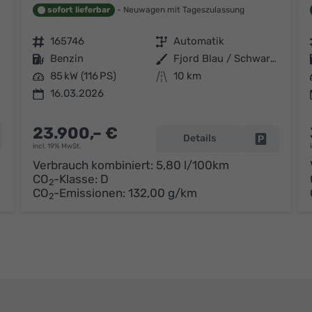
sofort lieferbar
Neuwagen mit Tageszulassung
Fahrzeugnr.
165746
Getriebe
Automatik
Kraftstoff
Benzin
Außenfarbe
Fjord Blau / Schwarzes Dach
Leistung
85 kW (116 PS)
Kilometerstand
10 km
16.03.2026
23.900,– €
hrzeug parken
Details
Fahrzeug p
incl. 19% MwSt.
Verbrauch kombiniert:
5,80 l/100km
CO
-Klasse:
D
2
CO
-Emissionen:
132,00 g/km
2