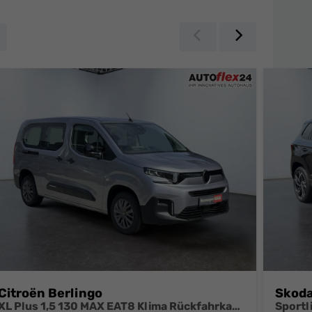
Zurück
Weiter
Citroën Berlingo
Skoda
XL Plus 1,5 130 MAX EAT8 Klima Rückfahrkamera Einparkhilfe Navigation Sitzheizung Keyless