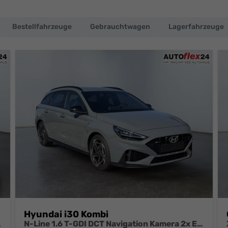
Bestellfahrzeuge
Gebrauchtwagen
Lagerfahrzeuge
Hyundai i30 Kombi
oll Alu el.Heckklapp
N-Line 1.6 T-GDI DCT Navigation Kamera 2x Einparkhilfe 18 Zoll 2Zonenklima