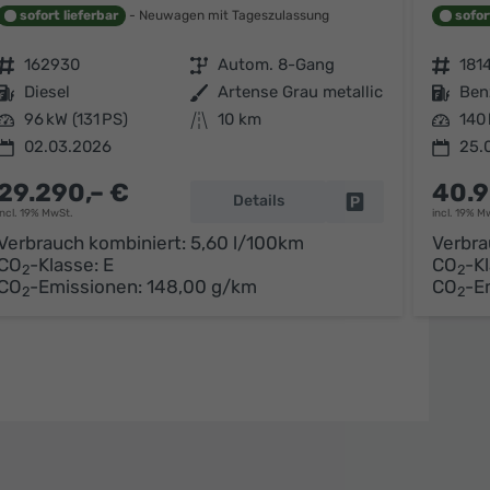
sofort lieferbar
Neuwagen mit Tageszulassung
sofor
Fahrzeugnr.
162930
Getriebe
Autom. 8-Gang
Fahrzeugnr.
181
Kraftstoff
Diesel
Außenfarbe
Artense Grau metallic
Kraftstoff
Ben
Leistung
96 kW (131 PS)
Kilometerstand
10 km
Leistung
140 
02.03.2026
25.
29.290,– €
40.9
Details
arken
Fahrzeug parken
incl. 19% MwSt.
incl. 19% M
Verbrauch kombiniert:
5,60 l/100km
Verbra
CO
-Klasse:
E
CO
-K
2
2
CO
-Emissionen:
148,00 g/km
CO
-E
2
2