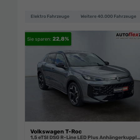
Elektro Fahrzeuge
Weitere 40.000 Fahrzeuge
EU-
Neuwagen
22,8%
und
deutsche
Fahrzeuge
zu
Top-
Preisen
Volkswagen T-Roc
1,5 eTSI DSG R-Line LED Plus Anhängerkupplung Navi Digital Pro Sitzheizung beheiztes Lenkrad 18 Z