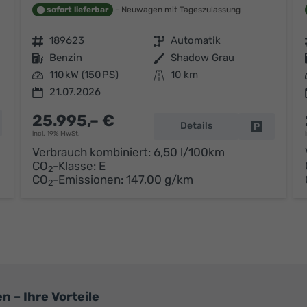
sofort lieferbar
Neuwagen mit Tageszulassung
Fahrzeugnr.
189623
Getriebe
Automatik
Kraftstoff
Benzin
Außenfarbe
Shadow Grau
Leistung
110 kW (150 PS)
Kilometerstand
10 km
21.07.2026
25.995,– €
hrzeug parken
Details
Fahrzeug p
incl. 19% MwSt.
Verbrauch kombiniert:
6,50 l/100km
CO
-Klasse:
E
2
CO
-Emissionen:
147,00 g/km
2
 – Ihre Vorteile