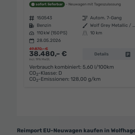
sofort lieferbar
Neuwagen mit Tageszulassung
Fahrzeugnr.
150543
Getriebe
Autom. 7-Gang
Kraftstoff
Benzin
Außenfarbe
Wolf Grey Metallic / schwarzes Dach
Leistung
110 kW (150 PS)
Kilometerstand
10 km
28.05.2026
49.870,– €
38.480,– €
Details
Fa
incl. 19% MwSt.
Verbrauch kombiniert:
5,60 l/100km
CO
-Klasse:
D
2
CO
-Emissionen:
128,00 g/km
2
Reimport EU-Neuwagen kaufen in Wolfhagen