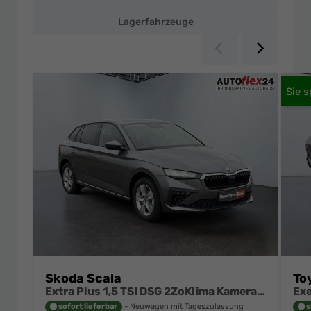
Preisen
Lagerfahrzeuge
Zurück
Weiter
Skoda Scala
To
Extra Plus 1,5 TSI DSG 2ZoKlima Kamera 2 x PDC Sitzheizung 5j Garantie Dig Cockpit
sofort lieferbar
Neuwagen mit Tageszulassung
s