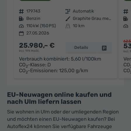
Fahrzeugnr.
179743
Getriebe
Automatik
Fahrzeugnr.
Kraftstoff
Benzin
Außenfarbe
Graphite Grau metallic
Kraftstoff
Leistung
110 kW (150 PS)
Kilometerstand
10 km
Leistung
27.05.2026
62.5
25.980,– €
53
Details
Fahrzeug par
incl. 19% MwSt.
incl.
Verbrauch kombiniert:
5,60 l/100km
Ver
CO
-Klasse:
D
CO
2
CO
-Emissionen:
125,00 g/km
CO
2
EU-Neuwagen online kaufen und
nach Ulm liefern lassen
Sie wohnen in Ulm oder der umliegenden Region
und möchten einen EU-Neuwagen kaufen? Bei
Autoflex24 können Sie verfügbare Fahrzeuge