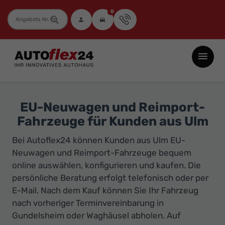
0
Fahrzeugnummer
Autoflex24
GmbH
-
EU-
EU-Neuwagen und Reimport-
Neuwagen
Fahrzeuge für Kunden aus Ulm
Jahreswagen
Bei Autoflex24 können Kunden aus Ulm EU-
und
Neuwagen und Reimport-Fahrzeuge bequem
Gebrauchtwagen
online auswählen, konfigurieren und kaufen. Die
zu
persönliche Beratung erfolgt telefonisch oder per
Top-
E-Mail. Nach dem Kauf können Sie Ihr Fahrzeug
Preisen
nach vorheriger Terminvereinbarung in
-
Gundelsheim oder Waghäusel abholen. Auf