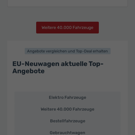
Weitere 40.000 Fahrzeuge
Angebote vergleichen und Top-Deal erhalten
EU-Neuwagen aktuelle Top-
Angebote
Elektro Fahrzeuge
EU-
Neuwagen
Weitere 40.000 Fahrzeuge
und
deutsche
Bestellfahrzeuge
Fahrzeuge
zu
Gebrauchtwagen
Top-