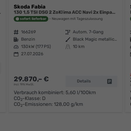
Skoda Fabia
Zoll Wärmepumpe
130 1,5 TSI DSG 2 ZoKlima ACC Navi 2x Einparkhilfe Kessy 18 Zoll beheiztes Lenkrad Sitzheizung Sunset 5J Garantie
sofort lieferbar
Neuwagen mit Tageszulassung
Fahrzeugnr.
166269
Getriebe
Autom. 7-Gang
Kraftstoff
Benzin
Außenfarbe
Black Magic metallic / schwarzes Dach
Leistung
130 kW (177 PS)
Kilometerstand
10 km
27.07.2026
hrzeug parken
29.870,– €
Details
Fahrzeug p
incl. 19% MwSt.
Verbrauch kombiniert:
5,60 l/100km
CO
-Klasse:
D
2
CO
-Emissionen:
128,00 g/km
2