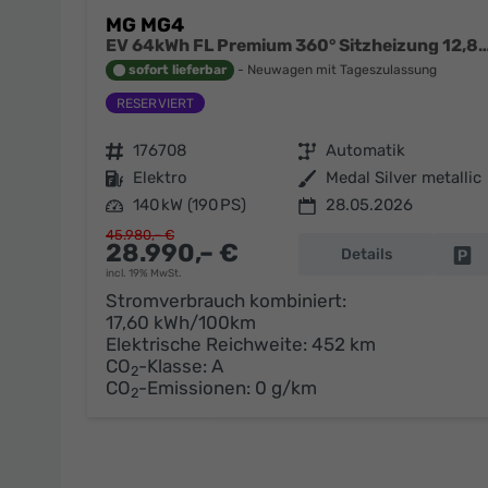
MG MG4
EV 64kWh FL Premium 360° Sitzheizung 12,8 
sofort lieferbar
Neuwagen mit Tageszulassung
Fahrzeugnr.
176708
Getriebe
Automatik
Kraftstoff
Elektro
Außenfarbe
Medal Silver metallic
Leistung
140 kW (190 PS)
28.05.2026
45.980,– €
28.990,– €
Details
Fa
incl. 19% MwSt.
Stromverbrauch kombiniert:
17,60 kWh/100km
Elektrische Reichweite:
452 km
CO
-Klasse:
A
2
CO
-Emissionen:
0 g/km
2