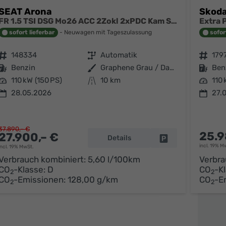
SEAT Arona
Skoda
FR 1.5 TSI DSG Mo26 ACC 2Zokl 2xPDC Kam SHZ Full Link
sofort lieferbar
Neuwagen mit Tageszulassung
sofor
Fahrzeugnr.
148334
Getriebe
Automatik
Fahrzeugnr.
179
Kraftstoff
Benzin
Außenfarbe
Graphene Grau / Dach Schwarz
Kraftstoff
Ben
Leistung
110 kW (150 PS)
Kilometerstand
10 km
Leistung
110 
28.05.2026
27.
37.890,– €
25.9
27.900,– €
Details
Fahrzeug parken
arken
incl. 19% M
incl. 19% MwSt.
Verbrauch kombiniert:
5,60 l/100km
Verbra
CO
-Klasse:
D
CO
-K
2
2
CO
-Emissionen:
128,00 g/km
CO
-E
2
2