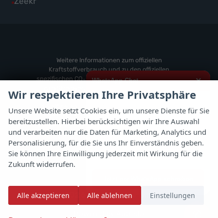
Alle
Zeekr
anzeigen
Volvo
von
Fahrzeuge
anzeigen
Weitere
von
anzeigen
Zeekr
anzeigen
Weitere Informationen zum offiziellen
Kraftstoffverbrauch und zu den offiziellen
spezifischen CO
-Emissionen und gegebenenfalls
×
WhatsApp Chat
2
zum Stromverbrauch neuer PKW können dem
Wir respektieren Ihre Privatsphäre
'Leitfaden über den offiziellen Kraftstoffverbrauch,
Hallo,
die offiziellen spezifischen CO
-Emissionen und
2
Unsere Website setzt Cookies ein, um unsere Dienste für Sie
den offiziellen Stromverbrauch neuer PKW'
bereitzustellen. Hierbei berücksichtigen wir Ihre Auswahl
ich interessiere mich für das oben
entnommen werden, der an allen Verkaufsstellen
genannte Fahrzeug und freue mich
und verarbeiten nur die Daten für Marketing, Analytics und
und bei der 'Deutschen Automobil Treuhand
über Eure Kontaktaufnahme.
Personalisierung, für die Sie uns Ihr Einverständnis geben.
GmbH' unentgeltlich erhältlich ist unter
Sie können Ihre Einwilligung jederzeit mit Wirkung für die
www.dat.de.
Viele Grüße
Zukunft widerrufen.
Jetzt per WhatsApp schreiben
© 2026
Autoflex 24 GmbH
Alle akzeptieren
Alle ablehnen
Einstellungen
✆
Powered by Autrado