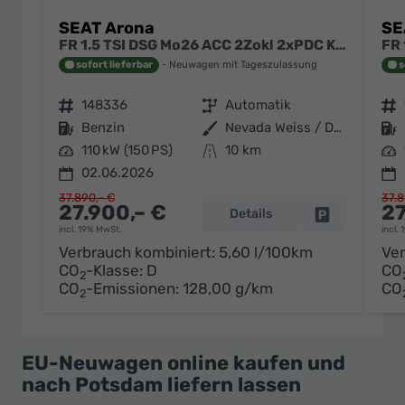
SEAT Arona
SE
FR 1.5 TSI DSG Mo26 ACC 2Zokl 2xPDC Kam SHZ Full Link
sofort lieferbar
Neuwagen mit Tageszulassung
s
Fahrzeugnr.
148336
Getriebe
Automatik
Fahrzeugnr.
Kraftstoff
Benzin
Außenfarbe
Nevada Weiss / Dach Schwarz
Kraftstoff
Leistung
110 kW (150 PS)
Kilometerstand
10 km
Leistung
02.06.2026
37.890,– €
37.8
27.900,– €
27
Details
Fahrzeug par
incl. 19% MwSt.
incl.
Verbrauch kombiniert:
5,60 l/100km
Ver
CO
-Klasse:
D
CO
2
CO
-Emissionen:
128,00 g/km
CO
2
EU-Neuwagen online kaufen und
nach Potsdam liefern lassen