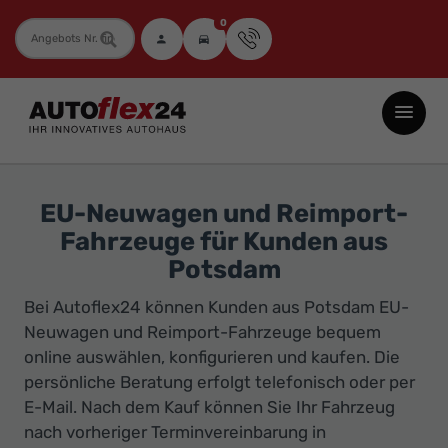
0
Fahrzeugnummer
Autoflex24
GmbH
-
EU-
EU-Neuwagen und Reimport-
Neuwagen
Fahrzeuge für Kunden aus
Jahreswagen
Potsdam
und
Bei Autoflex24 können Kunden aus Potsdam EU-
Gebrauchtwagen
Neuwagen und Reimport-Fahrzeuge bequem
zu
online auswählen, konfigurieren und kaufen. Die
Top-
persönliche Beratung erfolgt telefonisch oder per
Preisen
E-Mail. Nach dem Kauf können Sie Ihr Fahrzeug
-
nach vorheriger Terminvereinbarung in