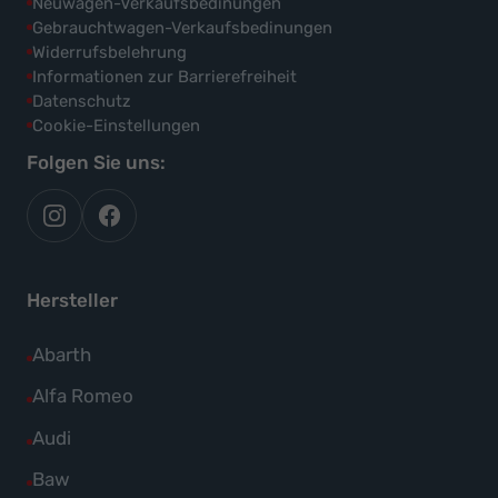
Neuwagen-Verkaufsbedinungen
Gebrauchtwagen-Verkaufsbedinungen
Widerrufsbelehrung
Informationen zur Barrierefreiheit
Datenschutz
Cookie-Einstellungen
Folgen Sie uns:
autoflex
autoflex24
auf
auf
instagram
facebook
Hersteller
Alle
Abarth
Fahrzeuge
Alle
Alfa Romeo
von
Fahrzeuge
Alle
Audi
Abarth
von
Fahrzeuge
Alle
Baw
anzeigen
Alfa