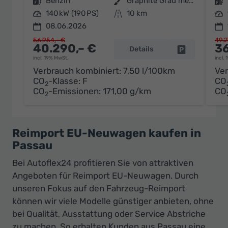
Kraftstoff
Benzin
Außenfarbe
Graphite Grau metallic
Kraftstoff
Leistung
140 kW (190 PS)
Kilometerstand
10 km
Leistung
08.06.2026
56.954,– €
49.2
40.290,– €
36
Details
Fahrzeug par
incl. 19% MwSt.
incl.
Verbrauch kombiniert:
7,50 l/100km
Ver
CO
-Klasse:
F
CO
2
CO
-Emissionen:
171,00 g/km
CO
2
Reimport EU-Neuwagen kaufen in
Passau
Bei Autoflex24 profitieren Sie von attraktiven
Angeboten für Reimport EU-Neuwagen. Durch
unseren Fokus auf den Fahrzeug-Reimport
können wir viele Modelle günstiger anbieten, ohne
bei Qualität, Ausstattung oder Service Abstriche
zu machen. So erhalten Kunden aus Passau eine