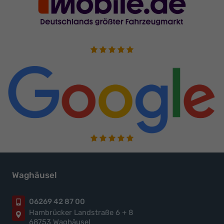
Waghäusel
06269 42 87 00
Hambrücker Landstraße 6 + 8
68753 Waghäusel