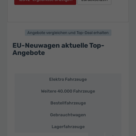
Angebote vergleichen und Top-Deal erhalten
EU-Neuwagen aktuelle Top-
Angebote
Elektro Fahrzeuge
EU-
Neuwagen
Weitere 40.000 Fahrzeuge
und
deutsche
Bestellfahrzeuge
Fahrzeuge
zu
Gebrauchtwagen
Top-
Preisen
Lagerfahrzeuge