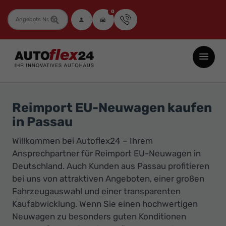
0
Fahrzeugnummer
Autoflex24
GmbH
-
EU-
Reimport EU-Neuwagen kaufen
Neuwagen
in Passau
Jahreswagen
Willkommen bei Autoflex24 – Ihrem
und
Ansprechpartner für Reimport EU-Neuwagen in
Gebrauchtwagen
Deutschland. Auch Kunden aus Passau profitieren
zu
bei uns von attraktiven Angeboten, einer großen
Top-
Fahrzeugauswahl und einer transparenten
Preisen
Kaufabwicklung. Wenn Sie einen hochwertigen
-
Neuwagen zu besonders guten Konditionen