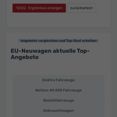
12422
Ergebnisse anzeigen
zurücksetzen
Angebote vergleichen und Top-Deal erhalten
EU-Neuwagen aktuelle Top-
Angebote
Elektro Fahrzeuge
EU-
Neuwagen
Weitere 40.000 Fahrzeuge
und
deutsche
Bestellfahrzeuge
Fahrzeuge
zu
Gebrauchtwagen
Top-