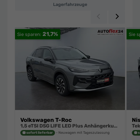
Preisen
Lagerfahrzeuge
Zurück
Weiter
21,7%
Volkswagen T-Roc
Ni
1,5 eTSI DSG LIFE LED Plus Anhängerkupplung Navigation Digital Pro Sitzheizung beheiztes Lenkrad 17 Zoll Alu 5J Garantie
sofort lieferbar
Neuwagen mit Tageszulassung
s