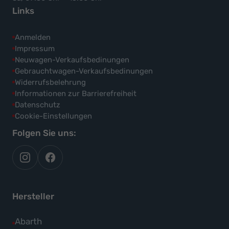
Links
Anmelden
Impressum
Neuwagen-Verkaufsbedinungen
Gebrauchtwagen-Verkaufsbedinungen
Widerrufsbelehrung
Informationen zur Barrierefreiheit
Datenschutz
Cookie-Einstellungen
Folgen Sie uns:
autoflex
autoflex24
auf
auf
instagram
facebook
Hersteller
Alle
Abarth