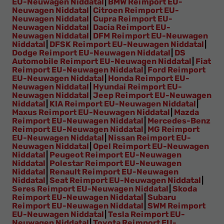
EU-Neuwagen Niddatal
|
BMW Reimport EU-
Neuwagen Niddatal
|
Citroen Reimport EU-
Neuwagen Niddatal
|
Cupra Reimport EU-
Neuwagen Niddatal
|
Dacia Reimport EU-
Neuwagen Niddatal
|
DFM Reimport EU-Neuwagen
Niddatal
|
DFSK Reimport EU-Neuwagen Niddatal
|
Dodge Reimport EU-Neuwagen Niddatal
|
DS
Automobile Reimport EU-Neuwagen Niddatal
|
Fiat
Reimport EU-Neuwagen Niddatal
|
Ford Reimport
EU-Neuwagen Niddatal
|
Honda Reimport EU-
Neuwagen Niddatal
|
Hyundai Reimport EU-
Neuwagen Niddatal
|
Jeep Reimport EU-Neuwagen
Niddatal
|
KIA Reimport EU-Neuwagen Niddatal
|
Maxus Reimport EU-Neuwagen Niddatal
|
Mazda
Reimport EU-Neuwagen Niddatal
|
Mercedes-Benz
Reimport EU-Neuwagen Niddatal
|
MG Reimport
EU-Neuwagen Niddatal
|
Nissan Reimport EU-
Neuwagen Niddatal
|
Opel Reimport EU-Neuwagen
Niddatal
|
Peugeot Reimport EU-Neuwagen
Niddatal
|
Polestar Reimport EU-Neuwagen
Niddatal
|
Renault Reimport EU-Neuwagen
Niddatal
|
Seat Reimport EU-Neuwagen Niddatal
|
Seres Reimport EU-Neuwagen Niddatal
|
Skoda
Reimport EU-Neuwagen Niddatal
|
Subaru
Reimport EU-Neuwagen Niddatal
|
SWM Reimport
EU-Neuwagen Niddatal
|
Tesla Reimport EU-
Neuwagen Niddatal
|
Toyota Reimport EU-