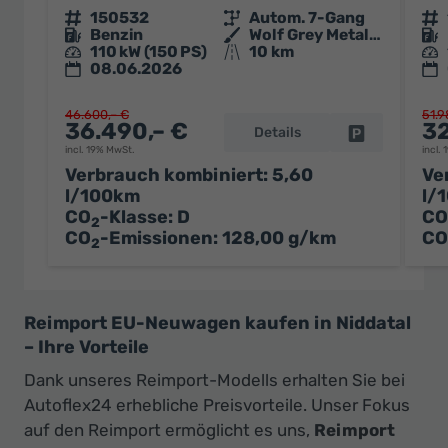
Fahrzeugnr.
150532
Getriebe
Autom. 7-Gang
Fahrzeugnr.
Kraftstoff
Benzin
Außenfarbe
Wolf Grey Metallic
Kraftstoff
Leistung
110 kW (150 PS)
Kilometerstand
10 km
Leistung
08.06.2026
46.600,– €
51.9
36.490,– €
32
Details
Fahrzeug par
incl. 19% MwSt.
incl.
Verbrauch kombiniert:
5,60
Ve
l/100km
l/
CO
-Klasse:
D
CO
2
CO
-Emissionen:
128,00 g/km
CO
2
Reimport EU-Neuwagen kaufen in Niddatal
– Ihre Vorteile
Dank unseres Reimport-Modells erhalten Sie bei
Autoflex24 erhebliche Preisvorteile. Unser Fokus
auf den Reimport ermöglicht es uns,
Reimport