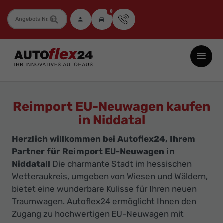
0
Fahrzeugnummer
Autoflex24
GmbH
-
EU-
Reimport EU-Neuwagen kaufen
Neuwagen
in Niddatal
Jahreswagen
Herzlich willkommen bei Autoflex24, Ihrem
und
Partner für Reimport EU-Neuwagen in
Gebrauchtwagen
Niddatal!
Die charmante Stadt im hessischen
zu
Wetteraukreis, umgeben von Wiesen und Wäldern,
Top-
bietet eine wunderbare Kulisse für Ihren neuen
Preisen
Traumwagen. Autoflex24 ermöglicht Ihnen den
-
Zugang zu hochwertigen EU-Neuwagen mit