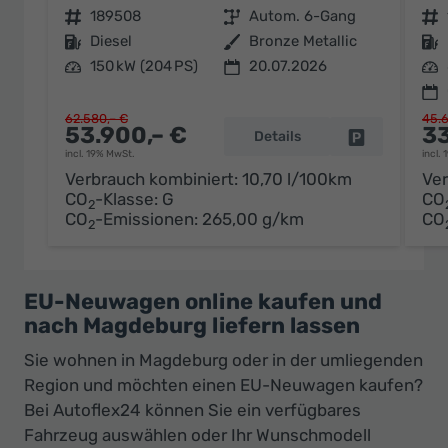
Fahrzeugnr.
189508
Getriebe
Autom. 6-Gang
Fahrzeugnr.
Kraftstoff
Diesel
Außenfarbe
Bronze Metallic
Kraftstoff
Leistung
150 kW (204 PS)
20.07.2026
Leistung
62.580,– €
45.6
53.900,– €
33
Details
Fahrzeug par
incl. 19% MwSt.
incl.
Verbrauch kombiniert:
10,70 l/100km
Ver
CO
-Klasse:
G
CO
2
CO
-Emissionen:
265,00 g/km
CO
2
EU-Neuwagen online kaufen und
nach Magdeburg liefern lassen
Sie wohnen in Magdeburg oder in der umliegenden
Region und möchten einen EU-Neuwagen kaufen?
Bei Autoflex24 können Sie ein verfügbares
Fahrzeug auswählen oder Ihr Wunschmodell