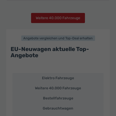
Weitere 40.000 Fahrzeuge
Angebote vergleichen und Top-Deal erhalten
EU-Neuwagen aktuelle Top-
Angebote
Elektro Fahrzeuge
EU-
Neuwagen
Weitere 40.000 Fahrzeuge
und
deutsche
Bestellfahrzeuge
Fahrzeuge
zu
Gebrauchtwagen
Top-
Preisen