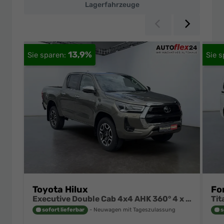
Lagerfahrzeuge
Zurück
Weiter
13,9%
Toyota Hilux
Fo
Executive Double Cab 4x4 AHK 360° 4 x Sitzheizung 18 Zoll
sofort lieferbar
Neuwagen mit Tageszulassung
s