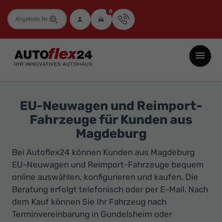
0
Fahrzeugnummer
Autoflex24
GmbH
-
EU-
EU-Neuwagen und Reimport-
Neuwagen
Fahrzeuge für Kunden aus
Jahreswagen
Magdeburg
und
Bei Autoflex24 können Kunden aus Magdeburg
Gebrauchtwagen
EU-Neuwagen und Reimport-Fahrzeuge bequem
zu
online auswählen, konfigurieren und kaufen. Die
Top-
Beratung erfolgt telefonisch oder per E-Mail. Nach
Preisen
dem Kauf können Sie Ihr Fahrzeug nach
-
Terminvereinbarung in Gundelsheim oder