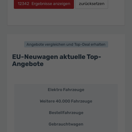
12342
Ergebnisse anzeigen
zurücksetzen
Angebote vergleichen und Top-Deal erhalten
EU-Neuwagen aktuelle Top-
Angebote
Elektro Fahrzeuge
EU-
Neuwagen
Weitere 40.000 Fahrzeuge
und
deutsche
Bestellfahrzeuge
Fahrzeuge
zu
Gebrauchtwagen
Top-
Preisen