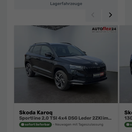
Lagerfahrzeuge
Zurück
Weiter
Skoda Karoq
Sk
Sportline 2,0 TSI 4x4 DSG Leder 2ZKlimaautomatik Canton Totewinkel Assistent 2 x Einparkhilfe Kamera 19 Zoll Felgen adaptiver Tempomat 5J Garantie
sofort lieferbar
Neuwagen mit Tageszulassung
s