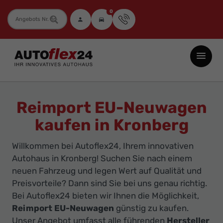
0
Fahrzeugnummer
Autoflex24
GmbH
-
EU-
Reimport EU-Neuwagen
Neuwagen
kaufen in Kronberg
Jahreswagen
und
Willkommen bei Autoflex24, Ihrem innovativen
Gebrauchtwagen
Autohaus in Kronberg! Suchen Sie nach einem
zu
neuen Fahrzeug und legen Wert auf Qualität und
Top-
Preisvorteile? Dann sind Sie bei uns genau richtig.
Bei Autoflex24 bieten wir Ihnen die Möglichkeit,
Preisen
Reimport EU-Neuwagen
günstig zu kaufen.
-
Unser Angebot umfasst alle führenden
Hersteller