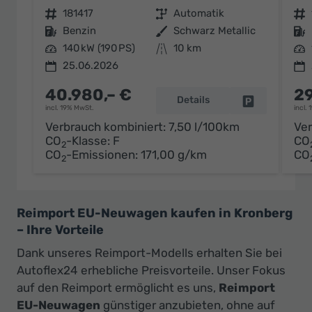
Fahrzeugnr.
181417
Getriebe
Automatik
Fahrzeugnr.
Kraftstoff
Benzin
Außenfarbe
Schwarz Metallic
Kraftstoff
Leistung
140 kW (190 PS)
Kilometerstand
10 km
Leistung
25.06.2026
40.980,– €
29
Details
Fahrzeug par
incl. 19% MwSt.
incl.
Verbrauch kombiniert:
7,50 l/100km
Ver
CO
-Klasse:
F
CO
2
CO
-Emissionen:
171,00 g/km
CO
2
Reimport EU-Neuwagen kaufen in Kronberg
– Ihre Vorteile
Dank unseres Reimport-Modells erhalten Sie bei
Autoflex24 erhebliche Preisvorteile. Unser Fokus
auf den Reimport ermöglicht es uns,
Reimport
EU-Neuwagen
günstiger anzubieten, ohne auf