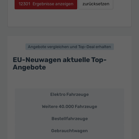
12301
Ergebnisse anzeigen
zurücksetzen
Angebote vergleichen und Top-Deal erhalten
EU-Neuwagen aktuelle Top-
Angebote
Elektro Fahrzeuge
EU-
Neuwagen
Weitere 40.000 Fahrzeuge
und
deutsche
Bestellfahrzeuge
Fahrzeuge
zu
Gebrauchtwagen
Top-
Preisen