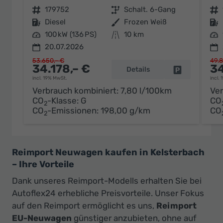
Fahrzeugnr.
179752
Getriebe
Schalt. 6-Gang
Fahrzeugnr.
Kraftstoff
Diesel
Außenfarbe
Frozen Weiß
Kraftstoff
Leistung
100 kW (136 PS)
Kilometerstand
10 km
Leistung
20.07.2026
53.650,– €
49.8
34.178,– €
34
Details
Fahrzeug par
incl. 19% MwSt.
incl.
Verbrauch kombiniert:
7,80 l/100km
Ver
CO
-Klasse:
G
CO
2
CO
-Emissionen:
198,00 g/km
CO
2
Reimport Neuwagen kaufen in Kelsterbach
– Ihre Vorteile
Dank unseres Reimport-Modells erhalten Sie bei
Autoflex24 erhebliche Preisvorteile. Unser Fokus
auf den Reimport ermöglicht es uns,
Reimport
EU-Neuwagen
günstiger anzubieten, ohne auf