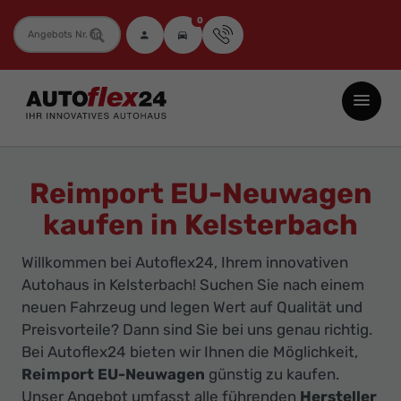
0
Fahrzeugnummer
Autoflex24
GmbH
-
EU-
Reimport EU-Neuwagen
Neuwagen
kaufen in Kelsterbach
Jahreswagen
und
Willkommen bei Autoflex24, Ihrem innovativen
Gebrauchtwagen
Autohaus in Kelsterbach! Suchen Sie nach einem
zu
neuen Fahrzeug und legen Wert auf Qualität und
Top-
Preisvorteile? Dann sind Sie bei uns genau richtig.
Bei Autoflex24 bieten wir Ihnen die Möglichkeit,
Preisen
Reimport EU-Neuwagen
günstig zu kaufen.
-
Unser Angebot umfasst alle führenden
Hersteller