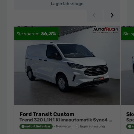
Lagerfahrzeuge
Zurück
Weiter
36,3%
Ford Transit Custom
Sk
Trend 320 L1H1 Klimaautomatik Sync4 SHZ 2 x Einparkhilfe Kamera 5JG
sofort lieferbar
Neuwagen mit Tageszulassung
s