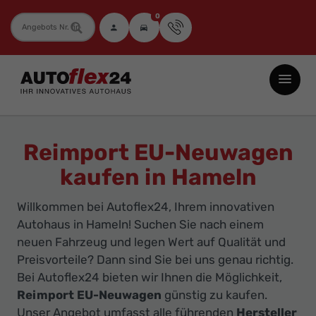
0
Fahrzeugnummer
Autoflex24
GmbH
-
EU-
Reimport EU-Neuwagen
Neuwagen
kaufen in Hameln
Jahreswagen
und
Willkommen bei Autoflex24, Ihrem innovativen
Gebrauchtwagen
Autohaus in Hameln! Suchen Sie nach einem
zu
neuen Fahrzeug und legen Wert auf Qualität und
Top-
Preisvorteile? Dann sind Sie bei uns genau richtig.
Bei Autoflex24 bieten wir Ihnen die Möglichkeit,
Preisen
Reimport EU-Neuwagen
günstig zu kaufen.
-
Unser Angebot umfasst alle führenden
Hersteller