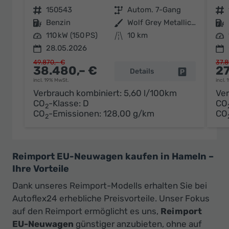
Fahrzeugnr.
150543
Getriebe
Autom. 7-Gang
Fahrzeugnr.
Kraftstoff
Benzin
Außenfarbe
Wolf Grey Metallic / schwarzes Dach
Kraftstoff
Leistung
110 kW (150 PS)
Kilometerstand
10 km
Leistung
28.05.2026
49.870,– €
37.8
38.480,– €
27
Details
Fahrzeug par
incl. 19% MwSt.
incl.
Verbrauch kombiniert:
5,60 l/100km
Ver
CO
-Klasse:
D
CO
2
CO
-Emissionen:
128,00 g/km
CO
2
Reimport EU-Neuwagen kaufen in Hameln –
Ihre Vorteile
Dank unseres Reimport-Modells erhalten Sie bei
Autoflex24 erhebliche Preisvorteile. Unser Fokus
auf den Reimport ermöglicht es uns,
Reimport
EU-Neuwagen
günstiger anzubieten, ohne auf