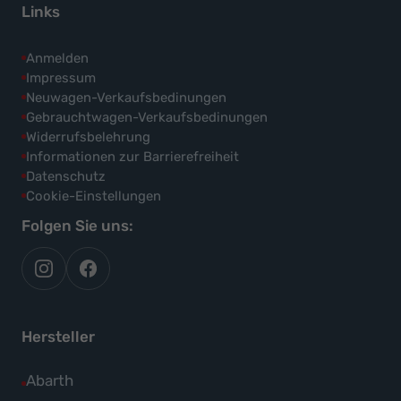
Links
Anmelden
Impressum
Neuwagen-Verkaufsbedinungen
Gebrauchtwagen-Verkaufsbedinungen
Widerrufsbelehrung
Informationen zur Barrierefreiheit
Datenschutz
Cookie-Einstellungen
Folgen Sie uns:
autoflex
autoflex24
auf
auf
instagram
facebook
Hersteller
Alle
Abarth