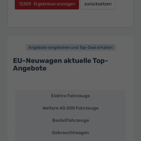
12309
Ergebnisse anzeigen
zurücksetzen
Angebote vergleichen und Top-Deal erhalten
EU-Neuwagen aktuelle Top-
Angebote
Elektro Fahrzeuge
EU-
Neuwagen
Weitere 40.000 Fahrzeuge
und
deutsche
Bestellfahrzeuge
Fahrzeuge
zu
Gebrauchtwagen
Top-
Preisen