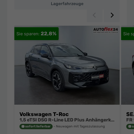
Lagerfahrzeuge
Zurück
Weiter
22,8%
Volkswagen T-Roc
SE
1,5 eTSI DSG R-Line LED Plus Anhängerkupplung Navi Digital Pro Sitzheizung beheiztes Lenkrad 18 Zoll Alu el.Heckklapp
sofort lieferbar
Neuwagen mit Tageszulassung
s